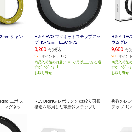
-72mm シャン
H＆Y EVO マグネットステップアッ
H＆Y REV
プ 49-72mm ELA49-72
ウムグレー 
3,280
9,680
円(税込)
円(
328
ポイント (10%)
968
ポイント 
商品入荷後のお届け ※1か月以上かかる場
商品入荷後の
合がございます
合がござい
お取り寄せ
お取り寄せ
p Ring(エボ ス
REVORING(レボリング)は絞り羽根
複数のレン
は、マグネット
構造を応用した革新的ステップリン
テップリン
対応を実現
グで、1枚のフィルターを複数レンズ
し固定力を向
に装着可能
Mark II