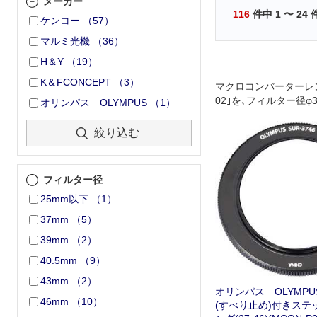
メーカー
116
件中
1
〜
24
ケンコー
（
57
）
マルミ光機
（
36
）
H＆Y
（
19
）
K＆FCONCEPT
（
3
）
マクロコンバーターレン
02｣を､フィルター径φ
オリンパス OLYMPUS
（
1
）
につけるためのステッ
グ
絞り込む
フィルター径
25mm以下
（
1
）
37mm
（
5
）
39mm
（
2
）
40.5mm
（
9
）
43mm
（
2
）
オリンパス OLYMPU
46mm
（
10
）
(すべり止め)付きステ