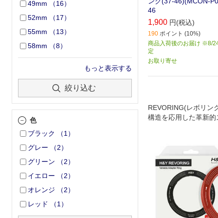
ング(37-46)(MCON-P0
49mm
（
16
）
46
52mm
（
17
）
1,900
円(税込)
55mm
（
13
）
190
ポイント (10%)
商品入荷後のお届け ※8/2
58mm
（
8
）
定
お取り寄せ
もっと表示する
絞り込む
REVORING(レボリ
構造を応用した革新的
色
グで、1枚のフィルタ
ブラック
（
1
）
に装着可能
グレー
（
2
）
グリーン
（
2
）
イエロー
（
2
）
オレンジ
（
2
）
レッド
（
1
）