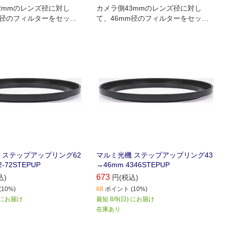
2mmのレンズ径に対し
カメラ側43mmのレンズ径に対し
m径のフィルターをセット
て、46mm径のフィルターをセット
になります。
できるようになります。
 ステップアップリング62
マルミ光機 ステップアップリング43
2-72STEPUP
→46mm 4346STEPUP
673
込)
円(税込)
10%)
68
ポイント (10%)
) にお届け
最短 8/9(日) にお届け
在庫あり