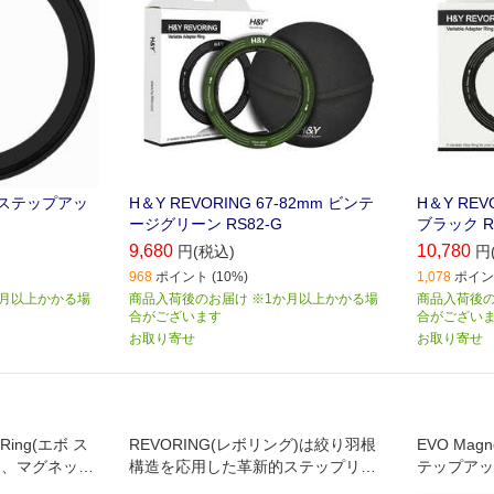
トステップアッ
H＆Y REVORING 67-82mm ビンテ
H＆Y REVO
ージグリーン RS82-G
ブラック RS
9,680
10,780
円(税込)
円
968
ポイント (10%)
1,078
ポイント
か月以上かかる場
商品入荷後のお届け ※1か月以上かかる場
商品入荷後の
合がございます
合がござい
お取り寄せ
お取り寄せ
p Ring(エボ ス
REVORING(レボリング)は絞り羽根
EVO Magne
は、マグネット
構造を応用した革新的ステップリン
テップアッ
対応を実現
グで、1枚のフィルターを複数レンズ
着脱と薄枠