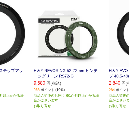
に装着可能
トステップアッ
H＆Y REVORING 52-72mm ビンテ
H＆Y E
2
ージグリーン RS72-G
プ 40.5-4
9,680
2,840
円(税込)
円(
968
ポイント (10%)
284
ポイント 
か月以上かかる場
商品入荷後のお届け ※1か月以上かかる場
商品入荷後の
合がございます
合がござい
お取り寄せ
お取り寄せ