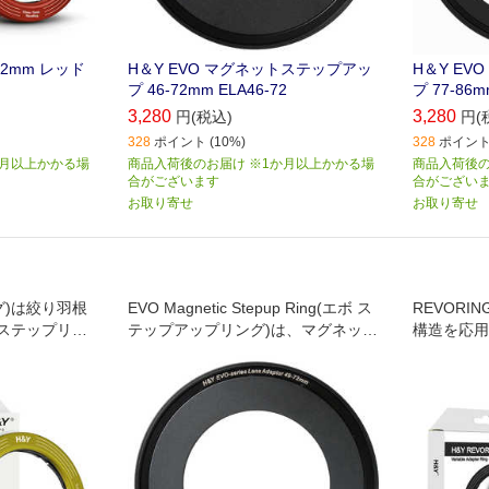
-72mm レッド
H＆Y EVO マグネットステップアッ
H＆Y E
プ 46-72mm ELA46-72
プ 77-86m
3,280
3,280
円(税込)
円(
328
ポイント (10%)
328
ポイント 
か月以上かかる場
商品入荷後のお届け ※1か月以上かかる場
商品入荷後の
合がございます
合がござい
お取り寄せ
お取り寄せ
ング)は絞り羽根
EVO Magnetic Stepup Ring(エボ ス
REVORI
ステップリン
テップアップリング)は、マグネット
構造を応用
ーを複数レンズ
着脱と薄枠設計で広角対応を実現
グで、1枚
に装着可能