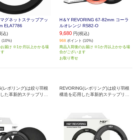
VO マグネットステップアッ
H＆Y REVORING 67-82mm コーラ
m ELA7786
ルオレンジ RS82-O
9,680
税込)
円(税込)
(10%)
968
ポイント (10%)
お届け ※1か月以上かかる場
商品入荷後のお届け ※1か月以上かかる場
ます
合がございます
お取り寄せ
NG(レボリング)は絞り羽根
REVORING(レボリング)は絞り羽根
した革新的ステップリン
構造を応用した革新的ステップリン
のフィルターを複数レンズ
グで、1枚のフィルターを複数レンズ
に装着可能