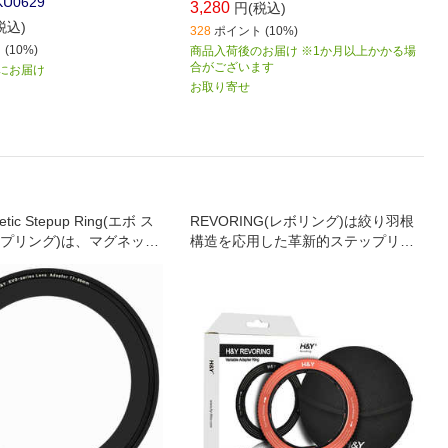
KU0629
3,280
円(税込)
税込)
328
ポイント (10%)
(10%)
商品入荷後のお届け ※1か月以上かかる場
合がございます
) にお届け
お取り寄せ
tic Stepup Ring(エボ ス
REVORING(レボリング)は絞り羽根
プリング)は、マグネット
構造を応用した革新的ステップリン
設計で広角対応を実現
グで、1枚のフィルターを複数レンズ
に装着可能