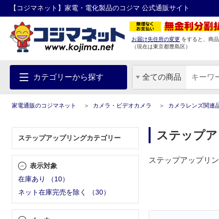
【コジマネット】家電・電化製品のコジマ 公式通販サイト
お届け先住所の変更
をすると、商品
（現在は
東京都
豊島区
）
カテゴリーから探す
全ての商品
家電通販のコジマネット
カメラ・ビデオカメラ
カメラレンズ関連
ステップア
ステップアップリングカテゴリー
ステップアップリン
表示対象
在庫あり
（
10
）
ネット在庫完売を除く
（
30
）