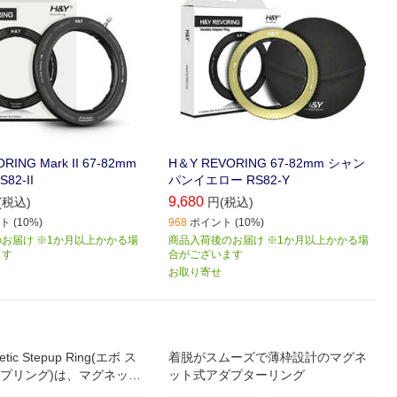
RING Mark II 67-82mm
H＆Y REVORING 67-82mm シャン
82-II
パンイエロー RS82-Y
9,680
(税込)
円(税込)
 (10%)
968
ポイント (10%)
お届け ※1か月以上かかる場
商品入荷後のお届け ※1か月以上かかる場
ます
合がございます
お取り寄せ
tic Stepup Ring(エボ ス
着脱がスムーズで薄枠設計のマグネ
プリング)は、マグネット
ット式アダプターリング
設計で広角対応を実現