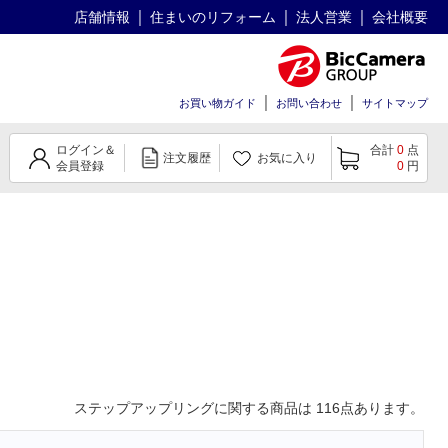
店舗情報
住まいのリフォーム
法人営業
会社概要
お買い物ガイド
お問い合わせ
サイトマップ
ログイン＆
合計
0
点
注文履歴
お気に入り
会員登録
0
円
ステップアップリング
に関する商品は
116
点あります。