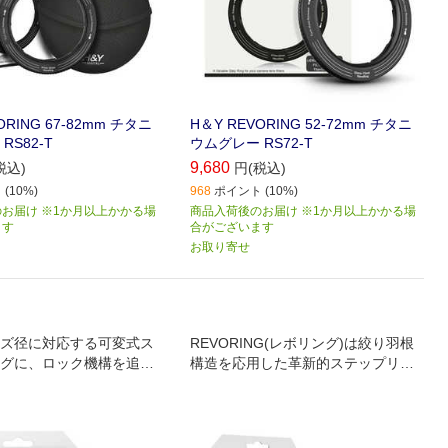
ORING 67-82mm チタニ
H＆Y REVORING 52-72mm チタニ
RS82-T
ウムグレー RS72-T
9,680
税込)
円(税込)
(10%)
968
ポイント (10%)
お届け ※1か月以上かかる場
商品入荷後のお届け ※1か月以上かかる場
ます
合がございます
お取り寄せ
ズ径に対応する可変式ス
REVORING(レボリング)は絞り羽根
グに、ロック機構を追加
構造を応用した革新的ステップリン
上。H＆Y REVORING
グで、1枚のフィルターを複数レンズ
(レボリング マーク2)
に装着可能