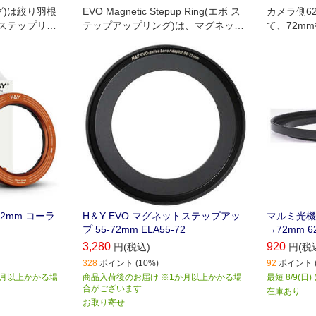
ング)は絞り羽根
EVO Magnetic Stepup Ring(エボ ス
カメラ側6
ステップリン
テップアップリング)は、マグネット
て、72m
ーを複数レンズ
着脱と薄枠設計で広角対応を実現
できるよう
-72mm コーラ
H＆Y EVO マグネットステップアッ
マルミ光機
プ 55-72mm ELA55-72
→72mm 6
3,280
920
円(税込)
円(税
328
ポイント (10%)
92
ポイント (
か月以上かかる場
商品入荷後のお届け ※1か月以上かかる場
最短 8/9(日
合がございます
在庫あり
お取り寄せ