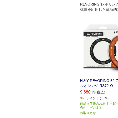
REVORING(レボリ
構造を応用した革新的
グで、1枚のフィルタ
に装着可能
H＆Y REVORING 52
ルオレンジ RS72-O
9,680
円(税込)
968
ポイント (10%)
商品入荷後のお届け ※1
合がございます
お取り寄せ