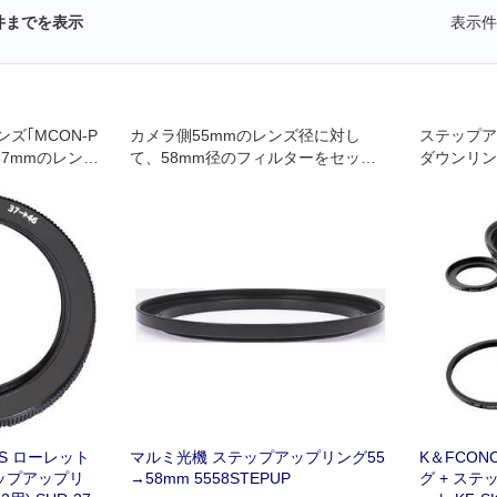
件までを表示
表示件
ズ｢MCON-P
カメラ側55mmのレンズ径に対し
ステップア
37mmのレンズ
て、58mm径のフィルターをセット
ダウンリン
プアップリン
できるようになります。
S ローレット
マルミ光機 ステップアップリング55
K＆FCON
ップアップリ
→58mm 5558STEPUP
グ + ステ