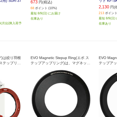
2用) SUR-37
ット KF-S
673
円(税込)
2,130
円(
68
ポイント (10%)
213
ポイント 
最短 8/9(日) にお届け
最短 8/9(日
在庫あり
4(月)以降入荷予
在庫あり
ング)は絞り羽根
EVO Magnetic Stepup Ring(エボ ス
EVO Magne
ステップリン
テップアップリング)は、マグネット
テップアッ
ーを複数レンズ
着脱と薄枠設計で広角対応を実現
着脱と薄枠