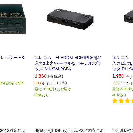
レクター VS
エレコム ELECOM HDMI切替器/2
エレコム E
入力1出力/ケーブルなしモデル/ブラ
入力1出力
ック DH-SWL2CBK
ック DH-S
1,830
1,950
円(税込)
円(
183
ポイント (10%)
195
ポイント 
4(月)以降入荷予
最短 8/10(月) にお届け
最短 8/10(
在庫あり
在庫あり
DCP2.2対応によ
4K60Hz(18Gbps)､HDCP2.2対応によ
8K60Hzや