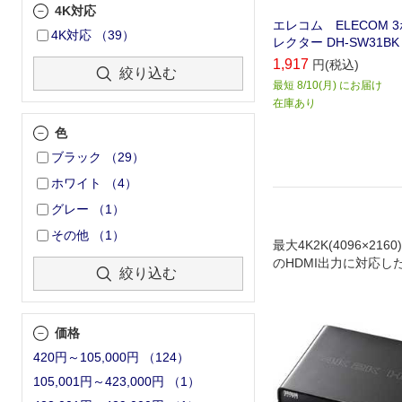
4K対応
エレコム ELECOM 
4K対応
（
39
）
レクター DH-SW31BK
1,917
円(税込)
絞り込む
最短 8/10(月) にお届け
在庫あり
色
ブラック
（
29
）
ホワイト
（
4
）
グレー
（
1
）
その他
（
1
）
最大4K2K(4096×2160
のHDMI出力に対応した
絞り込む
器｡
価格
420円～105,000円
（
124
）
105,001円～423,000円
（
1
）