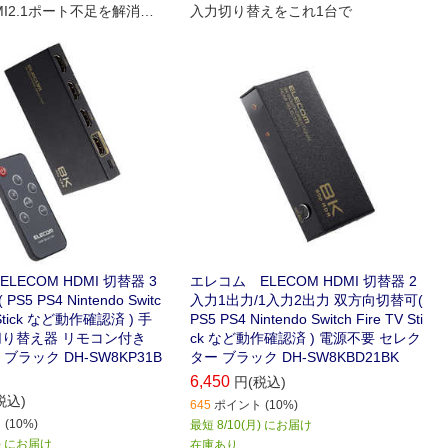
MI2.1ポート不足を解消で
入力切り替えをこれ1台で
I切替器です
LECOM HDMI 切替器 3
エレコム ELECOM HDMI 切替器 2
S5 PS4 Nintendo Switc
入力1出力/1入力2出力 双方向切替可(
V Stick など動作確認済 ) 手
PS5 PS4 Nintendo Switch Fire TV Sti
 切り替え器 リモコン付き
ck など動作確認済 ) 電源不要 セレク
ブラック DH-SW8KP31B
ター ブラック DH-SW8KBD21BK
6,450
円(税込)
税込)
645
ポイント (10%)
(10%)
最短 8/10(月) にお届け
月) にお届け
在庫あり