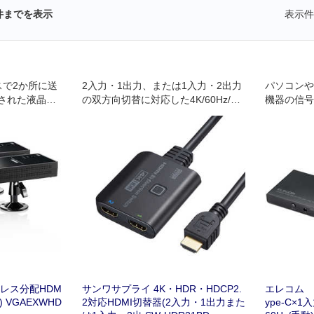
件までを表示
表示件
スで2か所に送
2入力・1出力、または1入力・2出力
パソコンや
された液晶テ
の双方向切替に対応した4K/60Hz/HD
機器の信号
から出力でき
R対応のHDMI手動切替器
高音質のま
力の送受信機
ロジェクタ
器に出力し
レス分配HDM
サンワサプライ 4K・HDR・HDCP2.
エレコム E
 VGAEXWHD
2対応HDMI切替器(2入力・1出力また
ype-C×1