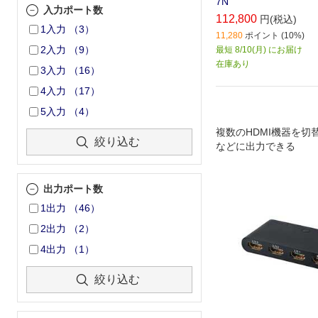
7N
入力ポート数
112,800
円(税込)
1入力
（
3
）
11,280
ポイント (10%)
2入力
（
9
）
最短 8/10(月) にお届け
在庫あり
3入力
（
16
）
4入力
（
17
）
5入力
（
4
）
複数のHDMI機器を切
絞り込む
などに出力できる
出力ポート数
1出力
（
46
）
2出力
（
2
）
4出力
（
1
）
絞り込む