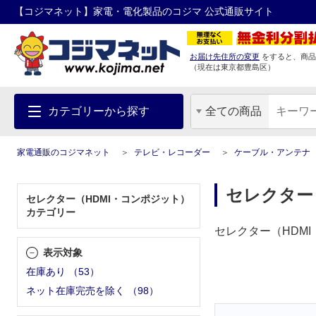
【コジマネット】家電・電化製品のコジマ 公式通販サイト
お届け先住所の変更
をすると、商品
（現在は
東京都
豊島区
）
カテゴリーから探す
全ての商品
家電通販のコジマネット
テレビ・レコーダー
ケーブル・アンテナ
セレクター
セレクター（HDMI・コンポジット）
カテゴリー
セレクター（HDM
表示対象
在庫あり
（
53
）
ネット在庫完売を除く
（
98
）