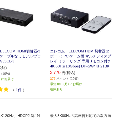
LECOM HDMI切替器/3
エレコム ELECOM HDMI切替器(2
/ケーブルなしモデル/ブラ
ポート) PC ゲーム機 マルチディスプ
WL3CBK
レイ ミラーリング 専用リモコン付き
4K 60Hz(18Gbps) DH-SW4KP21BK
税込)
3,770
円(税込)
(10%)
377
ポイント (10%)
月) にお届け
最短 8/10(月) にお届け
在庫あり
（
1
件
）
4K120Hz、HDCP2.3に対
最大8K60Hzの高画質対応での双方向