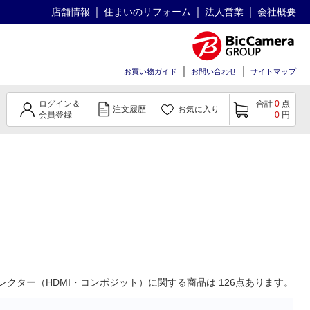
店舗情報
住まいのリフォーム
法人営業
会社概要
お買い物ガイド
お問い合わせ
サイトマップ
ログイン＆
合計
0
点
注文履歴
お気に入り
会員登録
0
円
レクター（HDMI・コンポジット）
に関する商品は
126
点あります。