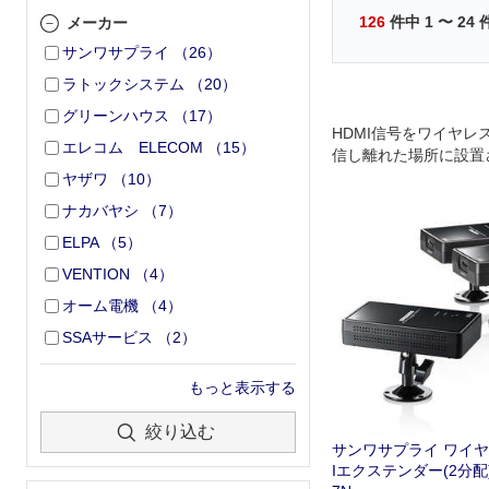
126
件中
1
〜
24
メーカー
サンワサプライ
（
26
）
ラトックシステム
（
20
）
グリーンハウス
（
17
）
HDMI信号をワイヤレ
エレコム ELECOM
（
15
）
信し離れた場所に設置
レビやプロジェクター
ヤザワ
（
10
）
る!ワイヤレス2分配出
ナカバヤシ
（
7
）
セットモデル｡
ELPA
（
5
）
VENTION
（
4
）
オーム電機
（
4
）
SSAサービス
（
2
）
もっと表示する
絞り込む
サンワサプライ ワイヤ
Iエクステンダー(2分配)