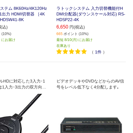
ム 8K60Hz/4K120Hz
ラトックシステム 入力切替機能付H
1出力 HDMI切替器 ［4K
DMI分配器(ダウンスケール対応) RS-
HDSW41-8K
HDSP22-4K
6,650
税込)
円(税込)
(10%)
665
ポイント (10%)
月) にお届け
最短 8/10(月) にお届け
在庫あり
（
1
件
）
ルHDに対応した3入力･1
ビデオデッキやDVDなどからのAV信
は1入力･3出力の双方向に
号をレベル低下なく4分配します｡
HDMI手動切替器｡