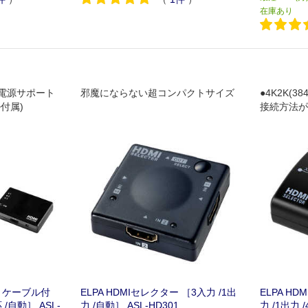
在庫あり
電源サポート
邪魔にならない超コンパクトサイズ
●4K2K(3
付属)
接続方法が
器●3D､H
作確認済み(Sw
60)
ー ケーブル付
ELPA HDMIセレクター ［3入力 /1出
ELPA H
 /自動］ ASL-
力 /自動］ ASL-HD301
力 /1出力 