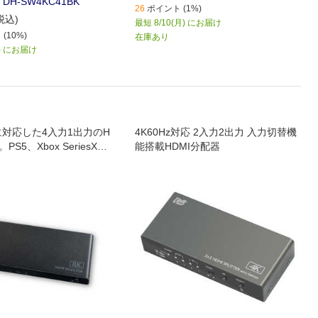
 DH-SW4KC41BK
26
ポイント (1%)
税込)
最短 8/10(月) にお届け
(10%)
在庫あり
月) にお届け
に対応した4入力1出力のH
4K60Hz対応 2入力2出力 入力切替機
PS5、Xbox SeriesX動
能搭載HDMI分配器
です。