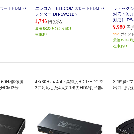
3ポートHDMIセ
エレコム ELECOM 2ポートHDMIセ
ラトックシステ
レクター DH-SW21BK
対応 4入力
対応］ RS-
1,746
円(税込)
9,980
円(
最短 8/10(月) にお届け
998
ポイント 
在庫あり
最短 8/10(
在庫あり
) 60Hz解像度
4K(60Hz 4:4:4)･高輝度HDR･HDCP2.
3D映像･フ
HDMI2分配
2に対応した4入力1出力HDM切替器｡
出力､また
切替できる