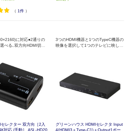
（
1
件
）
840×2160)に対応●2通りの
3つのHDMI機器と1つのTypeC機器の
選べる､双方向HDMI切替
映像を選択して1つのテレビに映し出
DCP対応●各種ゲーム機動
す切替器
itch/PS3/WiiU/Xbox 3
DMIセレクター 双方向［2入
グリーンハウス HDMIセレクタ Input
/4K対応 /手動］ ASL-HD20
4(HDMI3＋Type-C1)＋Output1ポー