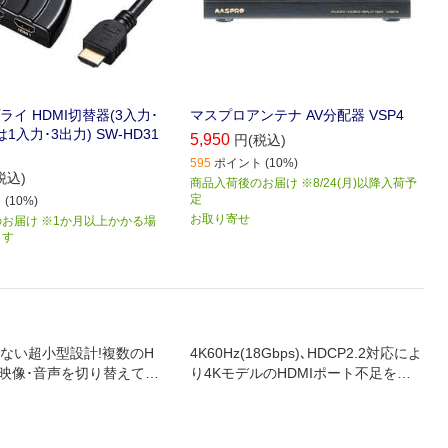
イ HDMI切替器(3入力･
マスプロアンテナ AV分配器 VSP4
1入力･3出力) SW-HD31
5,950
円(税込)
595
ポイント (10%)
税込)
商品入荷後のお届け ※8/24(月)以降入荷予
定
(10%)
お取り寄せ
お届け ※1か月以上かかる場
ます
ない超小型設計!複数のH
4K60Hz(18Gbps)､HDCP2.2対応によ
の映像･音声を切り替えて1
り4KモデルのHDMIポート不足を解
に出力ができるHDMI切替
消できるHDMI切替器です｡