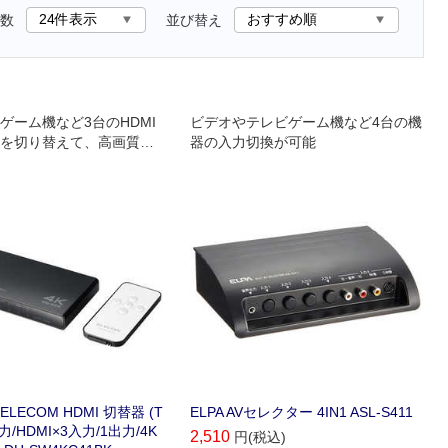
数
並び替え
ゲーム機など3台のHDMI
ビデオやテレビゲーム機など4台の機
を切り替えて、高画質・
器の入力切換が可能
ま1台のディスプレイやプ
ーなどのHDMI搭載映像機
ます。
LECOM HDMI 切替器 (T
ELPA AVセレクター 4IN1 ASL-S411
入力/HDMI×3入力/1出力/4K
2,510
円(税込)