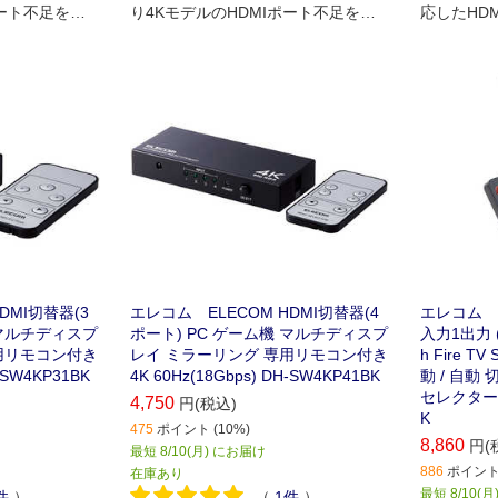
ポート不足を解
り4KモデルのHDMIポート不足を解
応したHD
です｡
消できるHDMI切替器です｡
きるHDM
DMI切替器(3
エレコム ELECOM HDMI切替器(4
エレコム E
 マルチディスプ
ポート) PC ゲーム機 マルチディスプ
入力1出力 ( P
用リモコン付き
レイ ミラーリング 専用リモコン付き
h Fire T
H-SW4KP31BK
4K 60Hz(18Gbps) DH-SW4KP41BK
動 / 自動
セレクター 
4,750
円(税込)
K
475
ポイント (10%)
8,860
円(
最短 8/10(月) にお届け
886
ポイント 
在庫あり
最短 8/10(
件
）
（
1
件
）