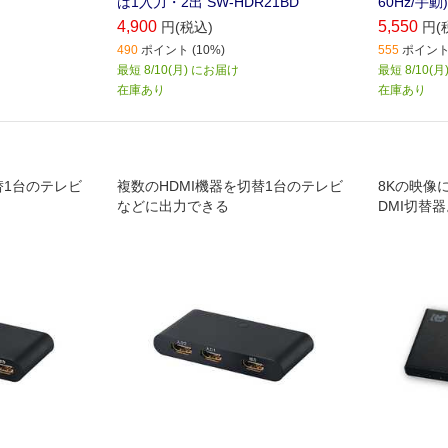
は1入力・2出 SW-HDR21BD
60Hz/手動)
4,900
5,550
円(税込)
円(
490
ポイント (10%)
555
ポイント 
最短 8/10(月) にお届け
最短 8/10(
在庫あり
在庫あり
替1台のテレビ
複数のHDMI機器を切替1台のテレビ
8Kの映像
などに出力できる
DMI切替器。
作確認済み