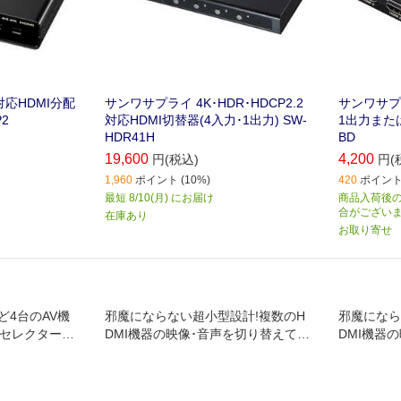
対応HDMI分配
サンワサプライ 4K･HDR･HDCP2.2
サンワサプラ
P2
対応HDMI切替器(4入力･1出力) SW-
1出力または
HDR41H
BD
19,600
4,200
円(税込)
円(
1,960
ポイント (10%)
420
ポイント 
最短 8/10(月) にお届け
商品入荷後の
合がござい
在庫あり
お取り寄せ
ど4台のAV機
邪魔にならない超小型設計!複数のH
邪魔になら
Vセレクターで
DMI機器の映像･音声を切り替えて1
DMI機器
台のテレビに出力ができるHDMI切替
台のテレビ
器｡
器｡