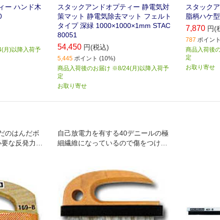
ィー ハンド木
スタックアンドオプティー 静電気対
スタックア
0
策マット 静電気除去マット フェルト
脂柄ハケ型ブ
タイプ 深緑 1000×1000×1mm STAC
7,870
円(
80051
787
ポイント 
54,450
円(税込)
4(月)以降入荷予
商品入荷後のお
定
5,445
ポイント (10%)
お取り寄せ
商品入荷後のお届け ※8/24(月)以降入荷予
定
お取り寄せ
だのはんだボ
自己放電力を有する40デニールの極
必要な反発力､
細繊維になっているので傷をつけず
除電とホコリ除去ができます｡