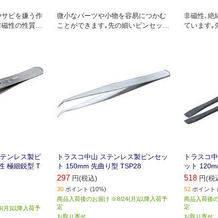
やサビを嫌う作
微小なパーツや小物を容易につかむ
非磁性､絶
非磁性の性質を
ことができます｡先の細いピンセット
ています｡
04)を使用して
です｡
向いていま
ステンレス製ピ
トラスコ中山 ステンレス製ピンセッ
トラスコ中
性 極細鋭型 T
ト 150mm 先曲り型 TSP28
ット 120m
297
518
円(税込)
円(税
30
ポイント (10%)
52
ポイント (
商品入荷後のお届け ※8/24(月)以降入荷予
商品入荷後のお
定
定
4(月)以降入荷予
お取り寄せ
お取り寄せ