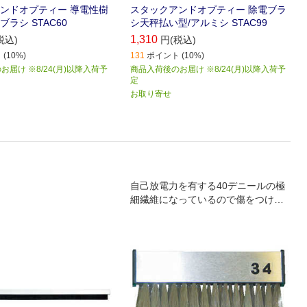
ンドオプティー 導電性樹
スタックアンドオプティー 除電ブラ
ラシ STAC60
シ天秤払い型/アルミシ STAC99
1,310
税込)
円(税込)
(10%)
131
ポイント (10%)
届け ※8/24(月)以降入荷予
商品入荷後のお届け ※8/24(月)以降入荷予
定
お取り寄せ
自己放電力を有する40デニールの極
細繊維になっているので傷をつけず
除電とホコリ除去ができます｡