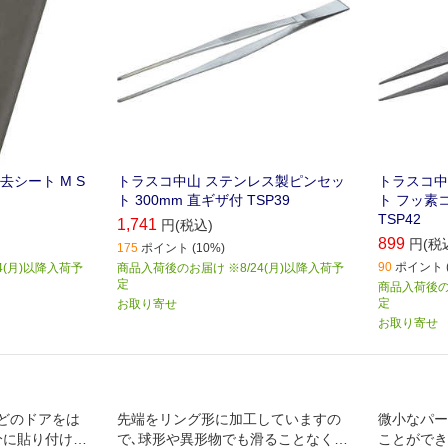
去シート M S
トラスコ中山 ステンレス製ピンセッ
トラスコ中
ト 300mm 直ギザ付 TSP39
ト フッ素コ
TSP42
1,741
円(税込)
899
円(税
175
ポイント (10%)
90
ポイント (
4(月)以降入荷予
商品入荷後のお届け ※8/24(月)以降入荷予
定
商品入荷後のお
定
お取り寄せ
お取り寄せ
などのドアをは
先端をリング形に加工していますの
微小なパー
分に貼り付け､
で､球形や異形物でも滑ることなくし
ことができ