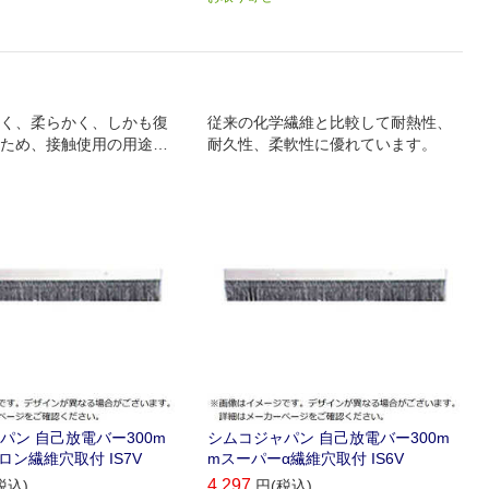
く、柔らかく、しかも復
従来の化学繊維と比較して耐熱性、
ため、接触使用の用途に
耐久性、柔軟性に優れています。
す。
パン 自己放電バー300m
シムコジャパン 自己放電バー300m
ロン繊維穴取付 IS7V
mスーパーα繊維穴取付 IS6V
4,297
税込)
円(税込)