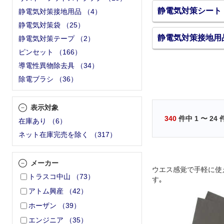
静電気対策シート
静電気対策接地用品
（
4
）
静電気対策袋
（
25
）
静電気対策接地用
静電気対策テープ
（
2
）
ピンセット
（
166
）
導電性異物除去具
（
34
）
除電ブラシ
（
36
）
表示対象
340
件中
1
〜
24
在庫あり
（
6
）
ネット在庫完売を除く
（
317
）
メーカー
ウエス感覚で手軽に使
トラスコ中山
（
73
）
す｡
アトム興産
（
42
）
ホーザン
（
39
）
エンジニア
（
35
）