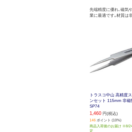
先端精度に優れ､磁気
業に最適です｡材質は
もつステンレス(SUS3
います｡
トラスコ中山 高精度
ンセット 115mm 非磁
SP74
1,460
円(税込)
146
ポイント (10%)
商品入荷後のお届け ※8/2
定