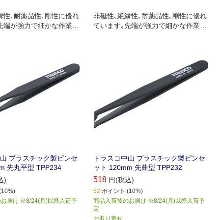
縁性､耐薬品性､剛性に優れ
非磁性､絶縁性､耐薬品性､剛性に優れ
先端が強力で細かな作業に
ています｡先端が強力で細かな作業に
す｡
向いています｡
山 プラスチック製ピンセ
トラスコ中山 プラスチック製ピンセ
m 先丸平型 TPP234
ット 120mm 先曲型 TPP232
518
込)
円(税込)
10%)
52
ポイント (10%)
届け ※8/24(月)以降入荷予
商品入荷後のお届け ※8/24(月)以降入荷予
定
お取り寄せ