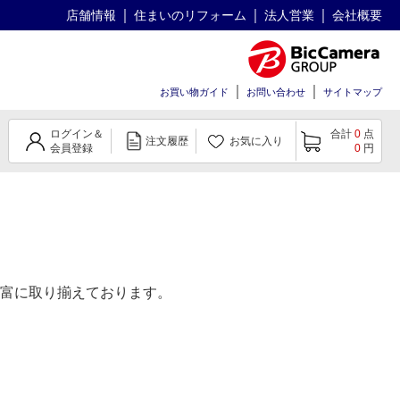
店舗情報
住まいのリフォーム
法人営業
会社概要
お買い物ガイド
お問い合わせ
サイトマップ
ログイン＆
合計
0
点
注文履歴
お気に入り
会員登録
0
円
富に取り揃えております。