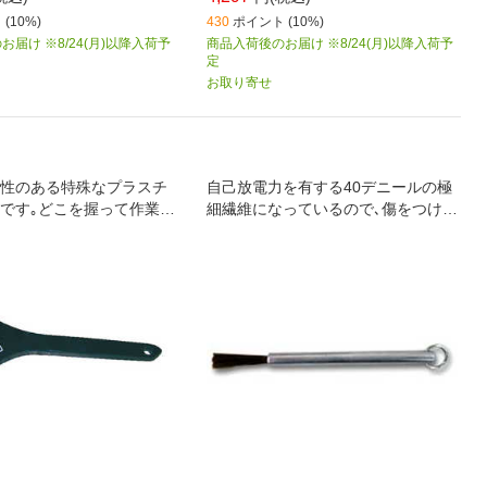
(10%)
430
ポイント (10%)
届け ※8/24(月)以降入荷予
商品入荷後のお届け ※8/24(月)以降入荷予
定
お取り寄せ
性のある特殊なプラスチ
自己放電力を有する40デニールの極
です｡どこを握って作業し
細繊維になっているので､傷をつけず
機能があります｡
除電とホコリ除去ができます｡