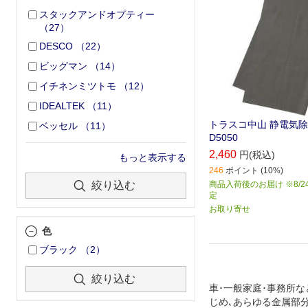
スタックアンドオプティー
（
27
）
DESCO
（
22
）
ビッグマン
（
14
）
イチネンミツトモ
（
12
）
IDEALTEK
（
11
）
トラスコ中山 静電気除
ベッセル
（
11
）
D5050
2,460
円(税込)
もっと表示する
246
ポイント (10%)
商品入荷後のお届け ※8/2
絞り込む
定
お取り寄せ
色
ブラック
（
2
）
絞り込む
車･一般家庭･事務所
じめ､あらゆる金属部