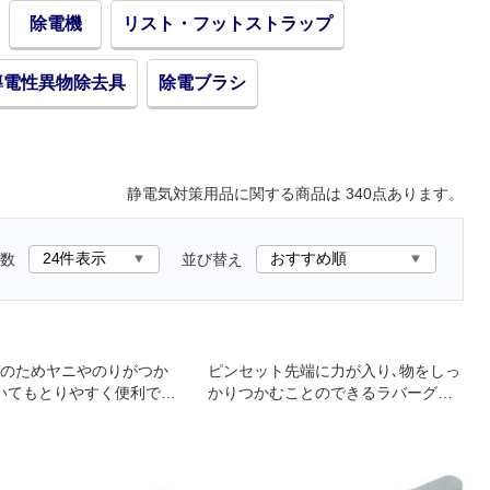
除電機
リスト・フットストラップ
導電性異物除去具
除電ブラシ
静電気対策用品
に関する商品は
340
点あります。
数
並び替え
のためヤニやのりがつか
ピンセット先端に力が入り､物をしっ
いてもとりやすく便利で
かりつかむことのできるラバーグリ
ップ付で､指先の滑りも防止します