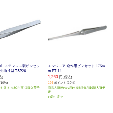
山 ステンレス製ピンセッ
エンジニア 逆作用ピンセット 175m
 先曲り型 TSP26
m PT-14
1,260
込)
円(税込)
10%)
126
ポイント (10%)
届け ※8/24(月)以降入荷予
商品入荷後のお届け ※8/24(月)以降入荷予
定
お取り寄せ