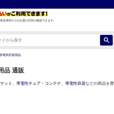
発送場所からのお届け目安が確認できます。
静電気対策用品
用品 通販
マット
、
導電性チェア・コンテナ
、
導電性容器
などの商品を豊