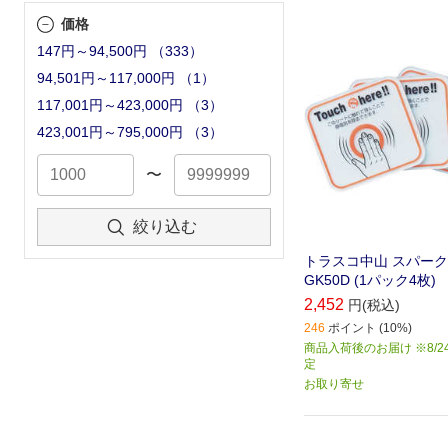
触れるだけで体に溜ま
価格
除去します｡
147円～94,500円
（
333
）
94,501円～117,000円
（
1
）
117,001円～423,000円
（
3
）
423,001円～795,000円
（
3
）
〜
絞り込む
トラスコ中山 スパークガ
GK50D (1パック4枚)
2,452
円(税込)
246
ポイント (10%)
商品入荷後のお届け ※8/2
定
お取り寄せ