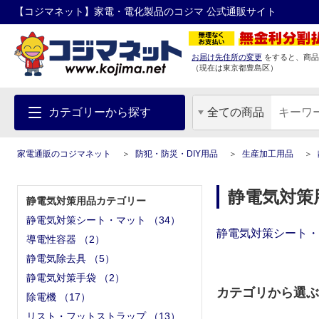
【コジマネット】家電・電化製品のコジマ 公式通販サイト
お届け先住所の変更
をすると、商品
（現在は
東京都
豊島区
）
カテゴリーから探す
全ての商品
家電通販のコジマネット
防犯・防災・DIY用品
生産加工用品
静電気対策
静電気対策用品カテゴリー
静電気対策シート・マット
（
34
）
静電気対策シート・
導電性容器
（
2
）
静電気除去具
（
5
）
静電気対策手袋
（
2
）
カテゴリから選ぶ
除電機
（
17
）
リスト・フットストラップ
（
13
）