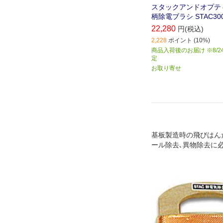
スタックアンドオプテ
柄除電ブラシ STAC30
22,280
円(税込)
2,228
ポイント (10%)
商品入荷後のお届け ※8/2
定
お取り寄せ
基板製造時の飛びはん
ール除去､異物除去に
除電効果があります｡