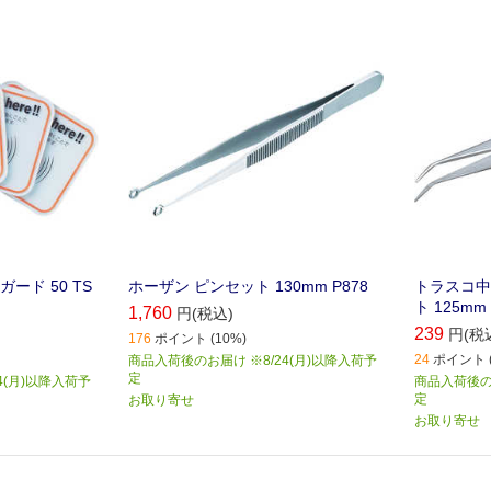
った静電気を
っかりつかめます｡
です｡
ード 50 TS
ホーザン ピンセット 130mm P878
トラスコ中
ト 125mm
1,760
円(税込)
239
円(税
176
ポイント (10%)
24
ポイント (
商品入荷後のお届け ※8/24(月)以降入荷予
定
4(月)以降入荷予
商品入荷後のお
定
お取り寄せ
お取り寄せ