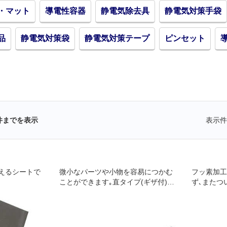
・マット
導電性容器
静電気除去具
静電気対策手袋
品
静電気対策袋
静電気対策テープ
ピンセット
件までを表示
表示件
えるシートで
微小なパーツや小物を容易につかむ
フッ素加工
ことができます｡直タイプ(ギザ付)で
ず､またつ
す｡
す｡