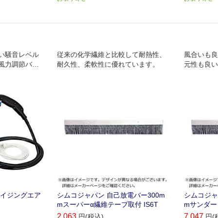
い騒音レベル
従来の化学繊維と比較して耐熱性、
風合いも良
､風力調節バル
耐久性、柔軟性に優れています。
元性も良い
です｡
適していま
ナイジングエア
シムコジャパン 自己放電バー300m
シムコジャ
mスーパーα繊維テープ取付 IS6T
mサンダー
2,063
7,047
円(税込)
円(