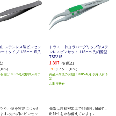
山 ステンレス製ピンセッ
トラスコ中山 ラバーグリップ付ステ
ートタイプ 125mm 直爪
ンレスピンセット 115mm 先細鷲型
TSP215
1,897
込)
円(税込)
10%)
190
ポイント (10%)
届け ※8/24(月)以降入荷予
商品入荷後のお届け ※8/24(月)以降入荷予
定
お取り寄せ
ツや小物を容易につかむ
先端は超精密加工で非磁性､耐酸性､
ます｡先の細いピンセット
耐触性を兼ね備えています｡