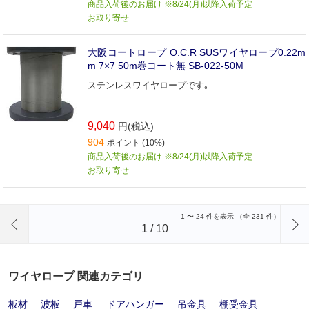
商品入荷後のお届け ※8/24(月)以降入荷予定
お取り寄せ
大阪コートロープ O.C.R SUSワイヤロープ0.22m
m 7×7 50m巻コート無 SB-022-50M
ステンレスワイヤロープです｡
9,040
円(税込)
904
ポイント (10%)
商品入荷後のお届け ※8/24(月)以降入荷予定
お取り寄せ
前のページへ
1
〜
24
件を表示 （全
231
件）
1
/
10
ワイヤロープ 関連カテゴリ
板材
波板
戸車
ドアハンガー
吊金具
棚受金具