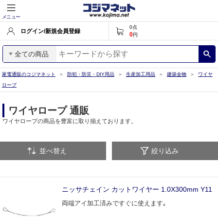
メニュー
0
点
ログイン/新規会員登録
0
円
全ての商品
家電通販のコジマネット
防犯・防災・DIY用品
生産加工用品
建築金物
ワイヤ
ロープ
ワイヤロープ 通販
ワイヤロープの商品を豊富に取り揃えております。
並べ替え
絞り込み
ニッサチェイン カットワイヤー 1.0X300mm Y11
両端アイ加工済みですぐに使えます｡