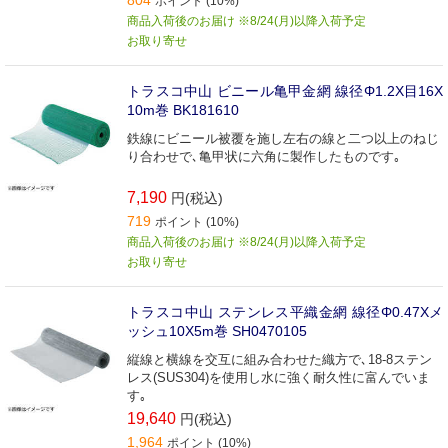
ポイント (10%)
商品入荷後のお届け ※8/24(月)以降入荷予定
お取り寄せ
トラスコ中山 ビニール亀甲金網 線径Φ1.2X目16X
10m巻 BK181610
鉄線にビニール被覆を施し左右の線と二つ以上のねじ
り合わせで､亀甲状に六角に製作したものです｡
7,190
円(税込)
719
ポイント (10%)
商品入荷後のお届け ※8/24(月)以降入荷予定
お取り寄せ
トラスコ中山 ステンレス平織金網 線径Φ0.47Xメ
ッシュ10X5m巻 SH0470105
縦線と横線を交互に組み合わせた織方で､18-8ステン
レス(SUS304)を使用し水に強く耐久性に富んでいま
す｡
19,640
円(税込)
1,964
ポイント (10%)