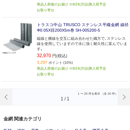
商品入荷後のお届け ※8/24(月)以降入荷予定
お取り寄せ
トラスコ中山 TRUSCO ステンレス平織金網 線径
Φ0.05X目200X5m巻 SH-005200-5
縦線と横線を交互に組み合わせた織方で､ステンレス
線を使用していますので水に強く耐久性に富んでいま
す｡
32,970
円(税込)
3,297
ポイント (10%)
商品入荷後のお届け ※8/24(月)以降入荷予定
お取り寄せ
前のページへ
1
〜
20
件を表示 （全
20
件）
1
/
1
金網 関連カテゴリ