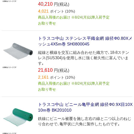
40,210
円(税込)
4,021
ポイント (10%)
商品入荷後のお届け ※8/24(月)以降入荷予定
お取り寄せ
トラスコ中山 ステンレス平織金網 線径Φ0.80Xメ
ッシュ4X5m巻 SH0800045
縦線と横線を交互に組み合わせた織方で､18-8ステン
レス(SUS304)を使用し水に強く耐久性に富んでいま
す｡
21,610
円(税込)
2,161
ポイント (10%)
商品入荷後のお届け ※8/24(月)以降入荷予定
お取り寄せ
トラスコ中山 ビニール亀甲金網 線径Φ0.9X目10X
10m巻 BK201010
鉄線にビニール被覆を施し左右の線と二つ以上のねじ
り合わせで､亀甲状に六角に製作したものです｡