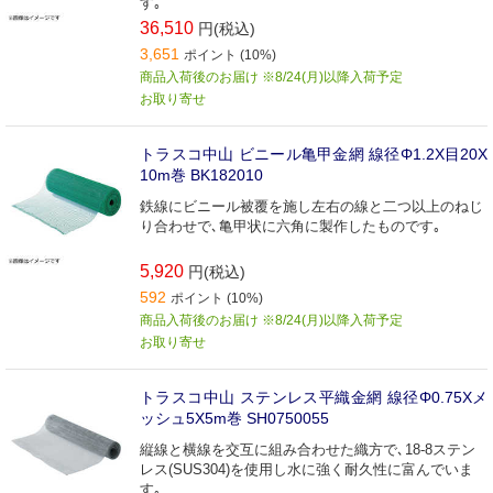
す｡
36,510
円(税込)
3,651
ポイント (10%)
商品入荷後のお届け ※8/24(月)以降入荷予定
お取り寄せ
トラスコ中山 ビニール亀甲金網 線径Φ1.2X目20X
10m巻 BK182010
鉄線にビニール被覆を施し左右の線と二つ以上のねじ
り合わせで､亀甲状に六角に製作したものです｡
5,920
円(税込)
592
ポイント (10%)
商品入荷後のお届け ※8/24(月)以降入荷予定
お取り寄せ
トラスコ中山 ステンレス平織金網 線径Φ0.75Xメ
ッシュ5X5m巻 SH0750055
縦線と横線を交互に組み合わせた織方で､18-8ステン
レス(SUS304)を使用し水に強く耐久性に富んでいま
す｡