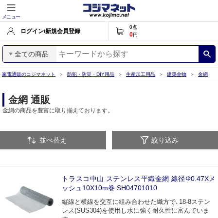
メニュー
0
点
ログイン/新規会員登録
0
円
全ての商品
家電通販のコジマネット
防犯・防災・DIY用品
生産加工用品
建築金物
金網
金網 通販
金網の商品を豊富に取り揃えております。
並べ替え
絞り込み
トラスコ中山 ステンレス平織金網 線径Φ0.47Xメ
ッシュ10X10m巻 SH04701010
縦線と横線を交互に組み合わせた織方で､18-8ステン
レス(SUS304)を使用し水に強く耐久性に富んでいま