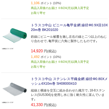
1,106
ポイント (10%)
商品入荷後のお届け ※8/24(月)以降入荷予定
お取り寄せ
トラスコ中山 ビニール亀甲金網 線径Φ0.9X目10X
20m巻 BK201020
鉄線にビニール被覆を施し左右の線と二つ以上のねじ
り合わせで､亀甲状に六角に製作したものです｡
14,920
円(税込)
1,492
ポイント (10%)
商品入荷後のお届け ※8/24(月)以降入荷予定
お取り寄せ
トラスコ中山 ステンレス平織金網 線径Φ0.80Xメ
ッシュ4X10m巻 SH08000410
縦線と横線を交互に組み合わせた織方で､18-8ステン
レス(SUS304)を使用し水に強く耐久性に富んでいま
す｡
41,330
円(税込)