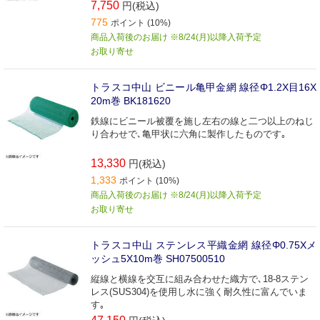
7,750
円(税込)
775
ポイント (10%)
商品入荷後のお届け ※8/24(月)以降入荷予定
お取り寄せ
トラスコ中山 ビニール亀甲金網 線径Φ1.2X目16X
20m巻 BK181620
鉄線にビニール被覆を施し左右の線と二つ以上のねじ
り合わせで､亀甲状に六角に製作したものです｡
13,330
円(税込)
1,333
ポイント (10%)
商品入荷後のお届け ※8/24(月)以降入荷予定
お取り寄せ
トラスコ中山 ステンレス平織金網 線径Φ0.75Xメ
ッシュ5X10m巻 SH07500510
縦線と横線を交互に組み合わせた織方で､18-8ステン
レス(SUS304)を使用し水に強く耐久性に富んでいま
す｡