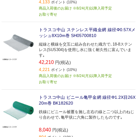
4,133
ポイント (10%)
商品入荷後のお届け ※8/24(月)以降入荷予定
お取り寄せ
トラスコ中山 ステンレス平織金網 線径Φ0.57Xメ
ッシュ8X10m巻 SH05700810
縦線と横線を交互に組み合わせた織方で､18-8ステン
レス(SUS304)を使用し水に強く耐久性に富んでいま
す｡
42,210
円(税込)
4,221
ポイント (10%)
商品入荷後のお届け ※8/24(月)以降入荷予定
お取り寄せ
トラスコ中山 ビニール亀甲金網 線径Φ1.2X目26X
20m巻 BK182620
鉄線にビニール被覆を施し左右の線と二つ以上のねじ
り合わせで､亀甲状に六角に製作したものです｡
8,040
円(税込)
804