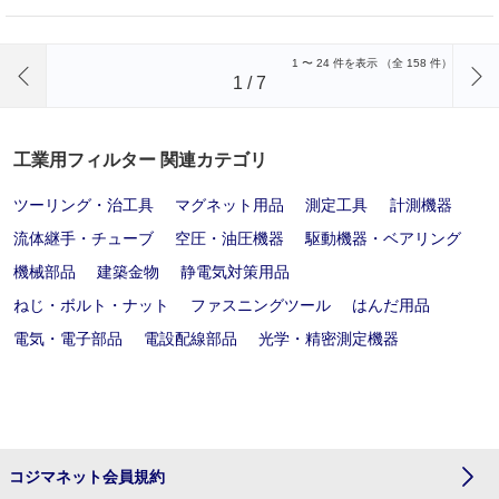
前のページへ
1
〜
24
件を表示 （全
158
件）
1
/
7
工業用フィルター 関連カテゴリ
ツーリング・治工具
マグネット用品
測定工具
計測機器
流体継手・チューブ
空圧・油圧機器
駆動機器・ベアリング
機械部品
建築金物
静電気対策用品
ねじ・ボルト・ナット
ファスニングツール
はんだ用品
電気・電子部品
電設配線部品
光学・精密測定機器
コジマネット会員規約