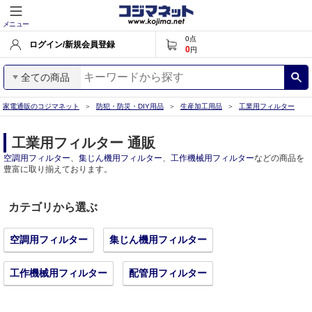
メニュー
0
点
ログイン/新規会員登録
0
円
全ての商品
家電通販のコジマネット
防犯・防災・DIY用品
生産加工用品
工業用フィルター
工業用フィルター 通販
空調用フィルター
、
集じん機用フィルター
、
工作機械用フィルター
などの商品を
豊富に取り揃えております。
カテゴリから選ぶ
空調用フィルター
集じん機用フィルター
工作機械用フィルター
配管用フィルター