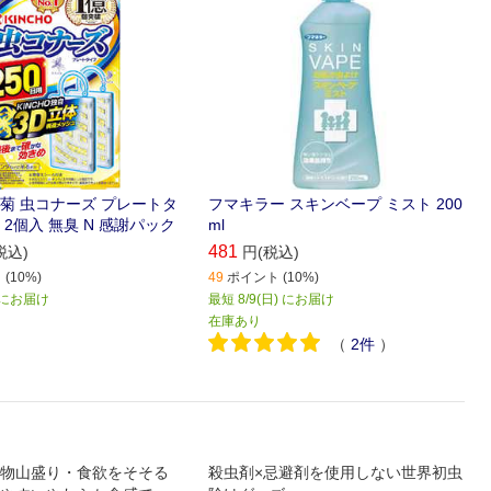
菊 虫コナーズ プレートタ
フマキラー スキンベープ ミスト 200
日 2個入 無臭 N 感謝パック
ml
481
税込)
円(税込)
(10%)
49
ポイント (10%)
) にお届け
最短 8/9(日) にお届け
在庫あり
（
2
件
）
物山盛り・食欲をそそる
殺虫剤×忌避剤を使用しない世界初虫