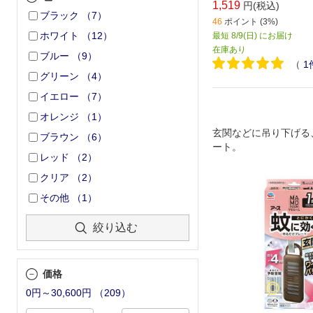
1,519
円(税込)
ブラック
（
7
）
46
ポイント (3%)
ホワイト
（
12
）
最短 8/9(日) にお届け
在庫あり
ブルー
（
9
）
（
1
グリーン
（
4
）
イエロー
（
7
）
オレンジ
（
1
）
玄関などに吊り下げる
ブラウン
（
6
）
ート。
レッド
（
2
）
クリア
（
2
）
その他
（
1
）
絞り込む
価格
0円～30,600円
（
209
）