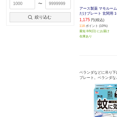
〜
アース製薬 マモルーム
だけプレート 玄関用 
絞り込む
1,175
円(税込)
118
ポイント (10%)
最短 8/9(日) にお届け
在庫あり
ベランダなどに吊り下
プレート。ベランダな
近に設置するだけで屋
入を阻止。屋外での忌
径約4mの範囲で効果