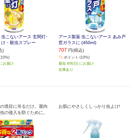
 虫こないアース 玄関灯･
アース製薬 虫こないアース あみ戸
よけ・殺虫スプレー
窓ガラスに (450ml)
707
込)
円(税込)
10%)
71
ポイント (10%)
) にお届け
最短 8/9(日) にお届け
在庫あり
の境目に吊るだけ。屋内
お肌にやさしくしっかり虫よけ!
虫の侵入を防ぐために。