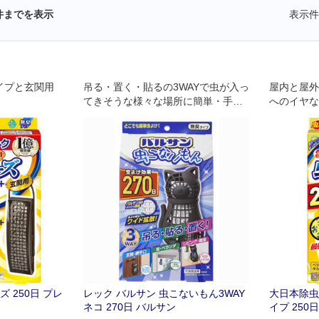
件までを表示
表示件
イプと玄関用
吊る・置く・貼るの3WAYで虫が入っ
屋内と屋外
てきそうな様々な場所に簡単・手軽
へのイヤな
に設置し、いやな虫の室内への侵入
吊るだけの
を防ぎます
「しっかり
 250日 プレ
レック バルサン 虫こないもん3WAY
大日本除虫
ネコ 270日 バルサン
イプ 250