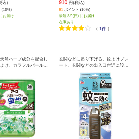
910
税込)
円(税込)
(10%)
91
ポイント (10%)
) にお届け
最短 8/9(日) にお届け
在庫あり
（
1
件
）
天然ハーブ成分を配合し
玄関などに吊り下げる、蚊よけプレ
よけ。カラフルパール大
ート。玄関などの出入口付近に設置
。ミントハーブの香り。
するだけで、屋内への蚊の侵入を阻
止。屋外での忌避効果も。直径約4m
の範囲で効果があります