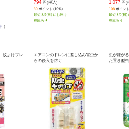
794
1,077
円(税込)
円(
80
ポイント (10%)
108
ポイント 
最短 8/9(日) にお届け
最短 8/9(日
在庫あり
在庫あり
件
）
、蚊よけプレ
エアコンのドレンに差し込み害虫か
虫が嫌がる
らの侵入を防ぐ
た置き型虫
容量タイプ