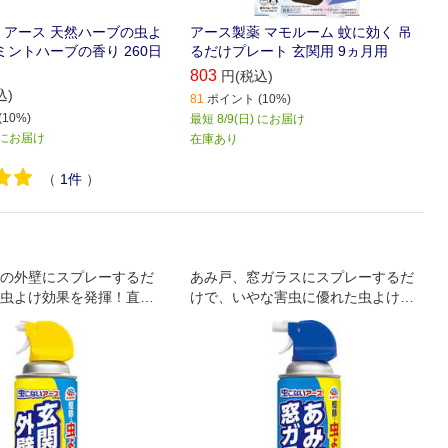
 アース 天然ハーブの虫よ
アース製薬 マモルーム 蚊に効く 吊
ミントハーブの香り 260日
るだけプレート 玄関用 9ヵ月用
803
円(税込)
込)
81
ポイント (10%)
10%)
最短 8/9(日) にお届け
) にお届け
在庫あり
（
1
件
）
の外壁にスプレーするだ
あみ戸、窓ガラスにスプレーするだ
虫よけ効果を発揮！直接
けで、いやな害虫に優れた虫よけ効
て殺虫も！
果を発揮。害虫に直接スプレーして
殺虫もできる。