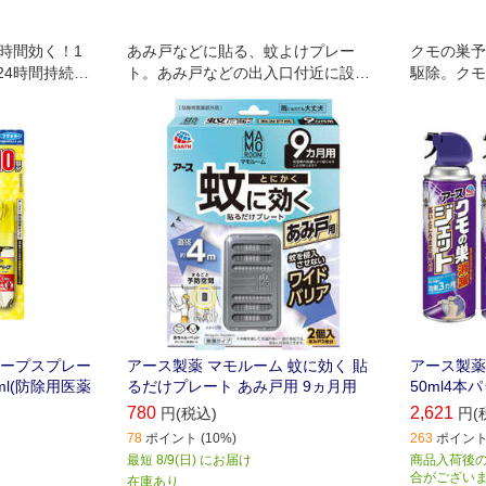
時間効く！1
あみ戸などに貼る、蚊よけプレー
クモの巣予
24時間持続！
ト。あみ戸などの出入口付近に設置
駆除。クモ
発揮します。
するだけで、屋内への蚊の侵入を阻
(使用環境
止。屋外での忌避効果も。直径約4m
す)予防す
の範囲で効果があります
て駆除する
ベープスプレー
アース製薬 マモルーム 蚊に効く 貼
アース製薬
5ml(防除用医薬
るだけプレート あみ戸用 9ヵ月用
50ml4本
780
2,621
円(税込)
円(
78
ポイント (10%)
263
ポイント 
最短 8/9(日) にお届け
商品入荷後の
合がござい
在庫あり