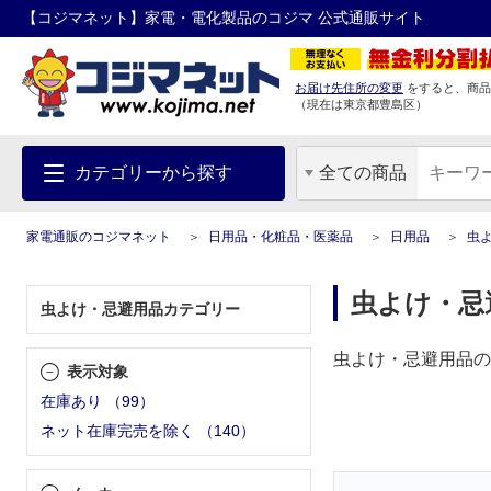
【コジマネット】家電・電化製品のコジマ 公式通販サイト
お届け先住所の変更
をすると、商品
（現在は
東京都
豊島区
）
カテゴリーから探す
全ての商品
家電通販のコジマネット
日用品・化粧品・医薬品
日用品
虫
虫よけ・忌
虫よけ・忌避用品カテゴリー
虫よけ・忌避用品の
表示対象
在庫あり
（
99
）
ネット在庫完売を除く
（
140
）