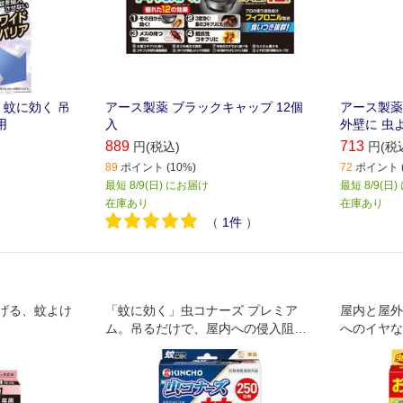
 蚊に効く 吊
アース製薬 ブラックキャップ 12個
アース製薬
用
入
外壁に 虫
889
713
円(税込)
円(税
89
ポイント (10%)
72
ポイント (
最短 8/9(日) にお届け
最短 8/9(日
在庫あり
在庫あり
（
1
件
）
げる、蚊よけ
「蚊に効く」虫コナーズ プレミア
屋内と屋外
ム。吊るだけで、屋内への侵入阻止
へのイヤな
+屋外で寄せつけない効果が250日持
続します。簡単・手軽に蚊対策！