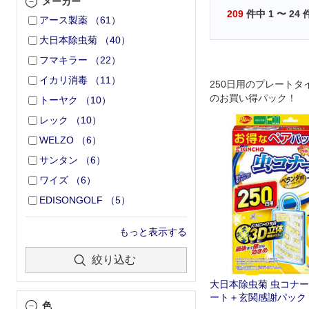
メーカー
209
件中
1
〜
24
アース製薬
（
61
）
大日本除虫菊
（
40
）
フマキラー
（
22
）
イカリ消毒
（
11
）
250日用のプレートタ
のお買い得パック！
トーヤク
（
10
）
レック
（
10
）
WELZO
（
6
）
サンタン
（
6
）
ワイズ
（
6
）
EDISONGOLF
（
5
）
もっと表示する
絞り込む
大日本除虫菊 虫コナーズ
ート＋玄関感謝パック
色