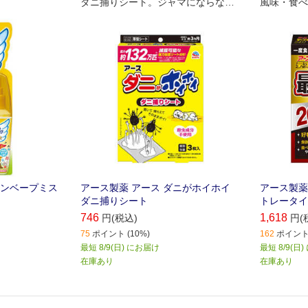
ダニ捕りシート。ジャマにならない
風味・食べ
薄型シートで、布製品の間に置くだ
いつき抜群
けで簡単に使えます。化学殺虫成分
不使用
キンベープミス
アース製薬 アース ダニがホイホイ
アース製薬
ダニ捕りシート
トレータイ
746
1,618
円(税込)
円(
75
ポイント (10%)
162
ポイント 
最短 8/9(日) にお届け
最短 8/9(日
在庫あり
在庫あり