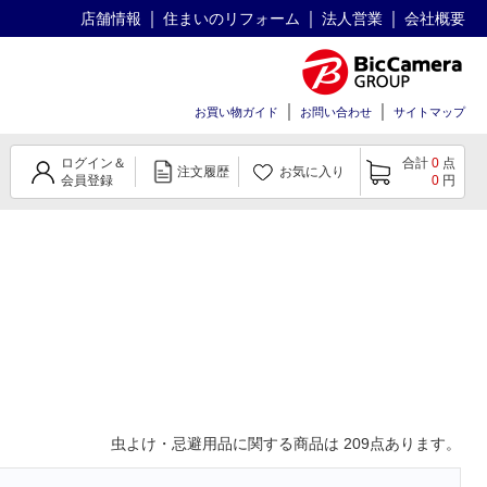
店舗情報
住まいのリフォーム
法人営業
会社概要
お買い物ガイド
お問い合わせ
サイトマップ
ログイン＆
合計
0
点
注文履歴
お気に入り
会員登録
0
円
虫よけ・忌避用品
に関する商品は
209
点あります。