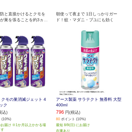
防と直接かけるとクモを
朝使って夜まで 1日しっかりガー
が巣を張ることを約3ヵ月
ド！蚊・マダニ・ブユにも効く
・気象条件により異なりま
る効果と、直接スプレーし
ダブルの効果
 クモの巣消滅ジェット 4
アース製薬 サラテクト 無香料 大型
パック
400ml
796
税込)
円(税込)
(10%)
80
ポイント (10%)
お届け ※1か月以上かかる場
最短 8/9(日) にお届け
ます
在庫あり