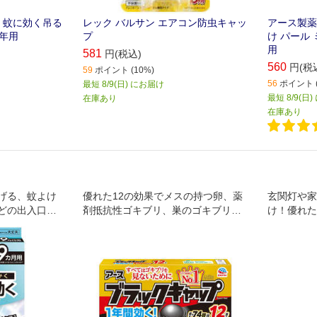
 蚊に効く吊る
レック バルサン エアコン防虫キャッ
アース製薬
1年用
プ
け パール 
用
581
円(税込)
560
円(税
59
ポイント (10%)
56
ポイント (
最短 8/9(日) にお届け
最短 8/9(日
在庫あり
在庫あり
げる、蚊よけ
優れた12の効果でメスの持つ卵、薬
玄関灯や家
どの出入口付
剤抵抗性ゴキブリ、巣のゴキブリに
け！優れた
内への蚊の侵
も置いたその日から効き、巣ごとま
スプレーし
避効果も。直
るごと退治できます。ゴキブリ用駆
があります
除エサ剤