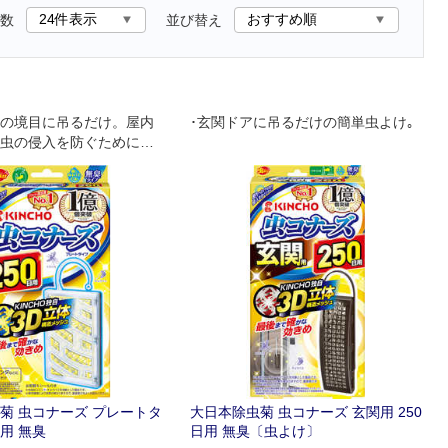
数
並び替え
の境目に吊るだけ。屋内
･玄関ドアに吊るだけの簡単虫よけ｡
虫の侵入を防ぐために。
簡単虫よけ。風に強い
固定フック」
菊 虫コナーズ プレートタ
大日本除虫菊 虫コナーズ 玄関用 250
日用 無臭
日用 無臭〔虫よけ〕