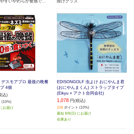
やすいやわらか食感で食
除けグッズ
。ネズミ用駆除エサ剤
 デスモアプロ 最後の晩餐
EDISONGOLF 虫よけ おにやんま君
プ 4個
(おにやんまくん) ストラップタイプ
(Eikyu × アクト合同会社)
税込)
1,078
円(税込)
(10%)
108
ポイント (10%)
) にお届け
最短 8/9(日) にお届け
在庫あり