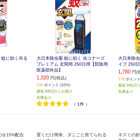
 蚊に効く吊る
大日本除虫菊 蚊に効く 虫コナーズ
大日本除虫
プレミアム 玄関用 250日用【防除用
イプ 250
医薬部外品】
1,780
円(
1,320
円(税込)
178
ポイント 
132
ポイント (10%)
最短 8/9(日
最短 8/9(日) にお届け
在庫あり
在庫あり
（
1
件
）
)を15%配合
置くだけ簡単、ダニごと捨てられる
ネズミの好