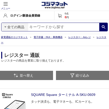
メニュー
0
点
ログイン/新規会員登録
0
円
全ての商品
家電通販のコジマネット
電子辞書・FAX・事務機器
レジスター・Airレジ
レジスタ
ー
レジスター 通販
レジスターの商品を豊富に取り揃えております。
並べ替え
絞り込み
SQUARE Square ターミナル A-SKU-0609
タッチ決済も、電子マネーも、ICカードも。