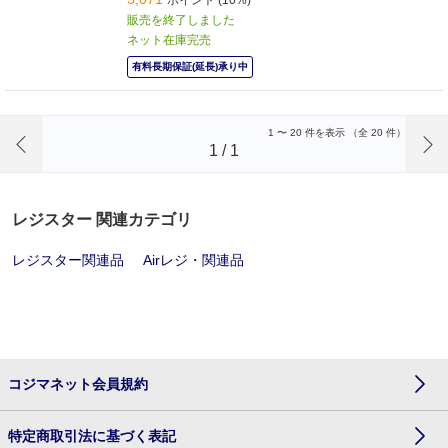
販売を終了しました
ネット在庫完売
有料長期保証(延長)承り中
前のページへ
1
〜
20
件を表示 （全
20
件）
1
/
1
レジスター 関連カテゴリ
レジスター関連品
Airレジ・関連品
コジマネット会員規約
特定商取引法に基づく表記