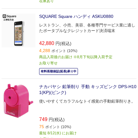
在庫あり
SQUARE Square ハンディ ASKU0880
レストラン、小売、美容、各種専門サービス業に適し
たポータブルなクレジットカード決済端末
42,880
円(税込)
4,288
ポイント (10%)
商品入荷後のお届け ※8月下旬以降入荷予定
お取り寄せ
有料長期保証(延長)承り中
ナカバヤシ 鉛筆削り 手動 キッズピンク DPS‐H10
1(KP)(ピンク)
使いやすくてカラフルなトイ感覚の手動鉛筆削りき。
749
円(税込)
75
ポイント (10%)
最短 8/12(水) にお届け