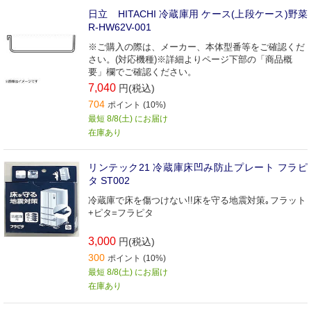
日立 HITACHI 冷蔵庫用 ケース(上段ケース)野菜
R-HW62V-001
※ご購入の際は、メーカー、本体型番等をご確認くだ
さい。(対応機種)※詳細よりページ下部の「商品概
要」欄でご確認ください。
7,040
円(税込)
704
ポイント (10%)
最短 8/8(土) にお届け
在庫あり
リンテック21 冷蔵庫床凹み防止プレート フラピ
タ ST002
冷蔵庫で床を傷つけない!!床を守る地震対策｡フラット
+ピタ=フラピタ
3,000
円(税込)
300
ポイント (10%)
最短 8/8(土) にお届け
在庫あり