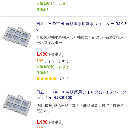
最短 8/8(土) にお届け
在庫あり
日立 HITACHI 自動製氷用浄水フィルター RJK-3
0
自動製氷機能を採用した機種のための､別売の交換用
浄水フィルター
1,980
円(税込)
198
ポイント (10%)
最短 8/8(土) にお届け
在庫あり
（
1
件
）
日立 HITACHI 冷蔵庫用フイルタ(ジヨウスイ)タ
ンクナイ RJK30100
(対応機種)※ページ下部の「商品概要」欄でご確認く
ださい。
1,980
円(税込)