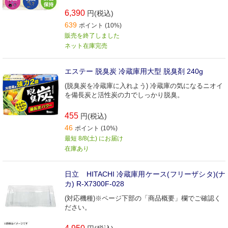
6,390
円(税込)
639
ポイント (10%)
販売を終了しました
ネット在庫完売
エステー 脱臭炭 冷蔵庫用大型 脱臭剤 240g
(脱臭炭を冷蔵庫に入れよう) 冷蔵庫の気になるニオイ
を備長炭と活性炭の力でしっかり脱臭。
455
円(税込)
46
ポイント (10%)
最短 8/8(土) にお届け
在庫あり
日立 HITACHI 冷蔵庫用ケース(フリーザシタ)(ナ
カ) R-X7300F-028
(対応機種)※ページ下部の「商品概要」欄でご確認く
ださい。