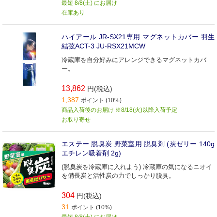
最短 8/8(土) にお届け
在庫あり
ハイアール JR-SX21専用 マグネットカバー 羽生
結弦ACT-3 JU-RSX21MCW
冷蔵庫を自分好みにアレンジできるマグネットカバ
ー。
13,862
円(税込)
1,387
ポイント (10%)
商品入荷後のお届け ※8/18(火)以降入荷予定
お取り寄せ
エステー 脱臭炭 野菜室用 脱臭剤 (炭ゼリー 140g
エチレン吸着剤 2g)
(脱臭炭を冷蔵庫に入れよう) 冷蔵庫の気になるニオイ
を備長炭と活性炭の力でしっかり脱臭。
304
円(税込)
31
ポイント (10%)
最短 8/8(土) にお届け