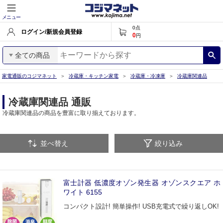
メニュー
0
点
ログイン/新規会員登録
0
円
全ての商品
家電通販のコジマネット
冷蔵庫・キッチン家電
冷蔵庫・冷凍庫
冷蔵庫関連品
冷蔵庫関連品 通販
冷蔵庫関連品の商品を豊富に取り揃えております。
並べ替え
絞り込み
富士計器 低濃度オゾン発生器 オゾンスクエア ホ
ワイト 6155
コンパクト設計! 簡単操作! USB充電式で繰り返しOK!