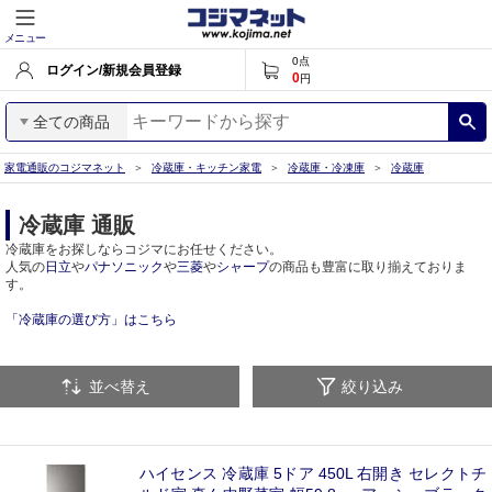
メニュー
0
点
ログイン/新規会員登録
0
円
全ての商品
家電通販のコジマネット
冷蔵庫・キッチン家電
冷蔵庫・冷凍庫
冷蔵庫
冷蔵庫 通販
冷蔵庫をお探しならコジマにお任せください。
人気の
日立
や
パナソニック
や
三菱
や
シャープ
の商品も豊富に取り揃えておりま
す。
「冷蔵庫の選び方」はこちら
並べ替え
絞り込み
ハイセンス 冷蔵庫 5ドア 450L 右開き セレクトチ