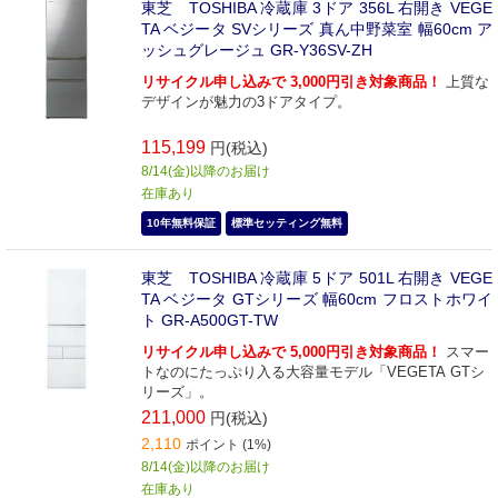
東芝 TOSHIBA 冷蔵庫 3ドア 356L 右開き VEGE
TA ベジータ SVシリーズ 真ん中野菜室 幅60cm ア
ッシュグレージュ GR-Y36SV-ZH
リサイクル申し込みで 3,000円引き対象商品！
上質な
デザインが魅力の3ドアタイプ。
115,199
円(税込)
8/14(金)以降のお届け
在庫あり
10年無料保証
標準セッティング無料
東芝 TOSHIBA 冷蔵庫 5ドア 501L 右開き VEGE
TA ベジータ GTシリーズ 幅60cm フロストホワイ
ト GR-A500GT-TW
リサイクル申し込みで 5,000円引き対象商品！
スマー
トなのにたっぷり入る大容量モデル「VEGETA GTシ
リーズ」。
211,000
円(税込)
2,110
ポイント (1%)
8/14(金)以降のお届け
在庫あり