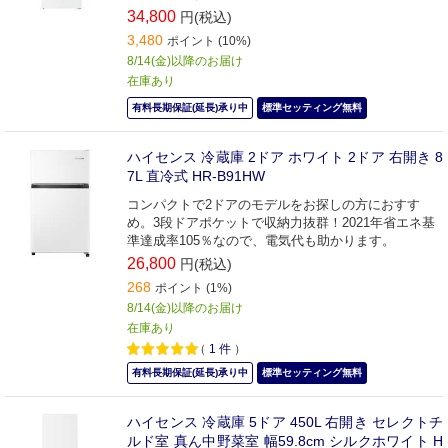
34,800
円(税込)
3,480
ポイント (10%)
8/14(金)以降のお届け
在庫あり
有料長期保証(延長)承り中
標準セッティング無料
ハイセンス 冷蔵庫 2ドア ホワイト 2ドア 右開き 8
7L 直冷式 HR-B91HW
コンパクトで2ドアのモデルをお探しの方におすす
め。3段ドアポケットで収納力抜群！2021年省エネ基
準達成率105％なので、電気代も助かります。
26,800
円(税込)
268
ポイント (1%)
8/14(金)以降のお届け
在庫あり
（
1
件
）
有料長期保証(延長)承り中
標準セッティング無料
ハイセンス 冷蔵庫 5ドア 450L 右開き セレクトチ
ルド室 真ん中野菜室 幅59.8cm シルクホワイト H