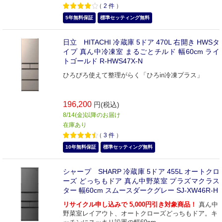
（
2
件
）
5年無料保証
標準セッティング無料
日立 HITACHI 冷蔵庫 5ドア 470L 右開き HWSタ
イプ 真ん中冷凍室 まるごとチルド 幅60cm ライ
トゴールド R-HWS47X-N
ひろびろ使えて整理がらく「ひろin冷凍プラス」
196,200
円(税込)
8/14(金)以降のお届け
在庫あり
（
3
件
）
10年無料保証
標準セッティング無料
シャープ SHARP 冷蔵庫 5ドア 455L オートクロ
ーズ どっちもドア 真ん中野菜室 プラズマクラス
ター 幅60cm スムースダークグレー SJ-XW46R-H
リサイクル申し込みで 5,000円引き対象商品！
真ん中
野菜室レイアウト、オートクローズどっちもドア。キ