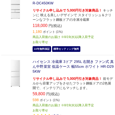
R-DC450KW
リサイクル申し込みで 5,000円引き対象商品！
キッチ
ンに 映える美しいデザインで スタイリッシュ＆クリ
ーンなフラット鋼板ドアの冷凍冷蔵庫
118,000
円(税込)
1,180
ポイント (1%)
商品入荷後のお届け ※8/19(水)以降入荷予定
お取り寄せ
10年無料保証
標準セッティング無料
ハイセンス 冷蔵庫 3ドア 295L 右開き ファン式 真
ん中野菜室 低温ケース 幅55cm ホワイト HR-D29
5KW
リサイクル申し込みで 5,000円引き対象商品！
前モデ
ルから容量アップをさせたフラット鋼板ドアの2色展
開で、インテリアにもマッチします。
59,800
円(税込)
598
ポイント (1%)
商品入荷後のお届け ※8/19(水)以降入荷予定
お取り寄せ