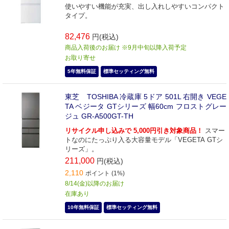
使いやすい機能が充実、出し入れしやすいコンパクト
タイプ。
82,476
円(税込)
商品入荷後のお届け ※9月中旬以降入荷予定
お取り寄せ
5年無料保証
標準セッティング無料
東芝 TOSHIBA 冷蔵庫 5ドア 501L 右開き VEGE
TA ベジータ GTシリーズ 幅60cm フロストグレー
ジュ GR-A500GT-TH
リサイクル申し込みで 5,000円引き対象商品！
スマー
トなのにたっぷり入る大容量モデル「VEGETA GTシ
リーズ」。
211,000
円(税込)
2,110
ポイント (1%)
8/14(金)以降のお届け
在庫あり
10年無料保証
標準セッティング無料