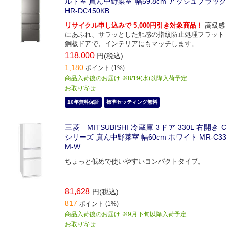
ルド室 真ん中野菜室 幅59.8cm アッシュブラック
HR-DC450KB
リサイクル申し込みで 5,000円引き対象商品！
高級感
にあふれ、サラッとした触感の指紋防止処理フラット
鋼板ドアで、インテリアにもマッチします。
118,000
円(税込)
1,180
ポイント (1%)
商品入荷後のお届け ※8/19(水)以降入荷予定
お取り寄せ
10年無料保証
標準セッティング無料
三菱 MITSUBISHI 冷蔵庫 3ドア 330L 右開き C
シリーズ 真ん中野菜室 幅60cm ホワイト MR-C33
M-W
ちょっと低めで使いやすいコンパクトタイプ。
81,628
円(税込)
817
ポイント (1%)
商品入荷後のお届け ※9月下旬以降入荷予定
お取り寄せ