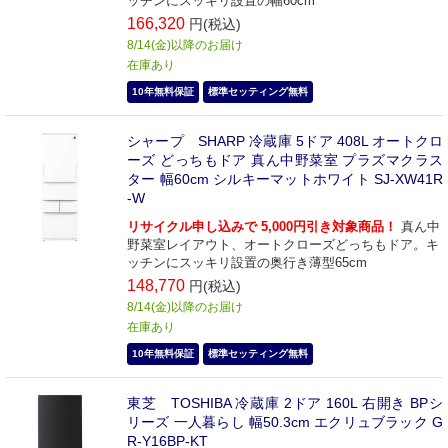
ッチンにスッキリ設置の幅60cm
166,320
円(税込)
8/14(金)以降のお届け
在庫あり
10年無料保証
標準セッティング無料
シャープ SHARP 冷蔵庫 5ドア 408L オートクロ
ーズ どっちもドア 真ん中野菜室 プラズマクラス
ター 幅60cm シルキーマットホワイト SJ-XW41R
-W
リサイクル申し込みで 5,000円引き対象商品！
真ん中
野菜室レイアウト、オートクローズどっちもドア。キ
ッチンにスッキリ設置の奥行き薄型65cm
148,770
円(税込)
8/14(金)以降のお届け
在庫あり
10年無料保証
標準セッティング無料
東芝 TOSHIBA 冷蔵庫 2ドア 160L 右開き BPシ
リーズ 一人暮らし 幅50.3cm エクリュブラック G
R-Y16BP-KT