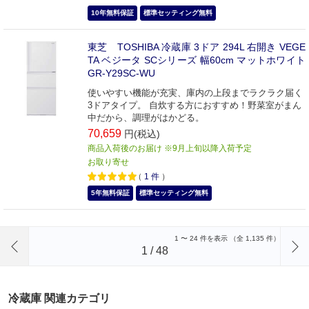
10年無料保証
標準セッティング無料
東芝 TOSHIBA 冷蔵庫 3ドア 294L 右開き VEGE
TA ベジータ SCシリーズ 幅60cm マットホワイト
GR-Y29SC-WU
使いやすい機能が充実、庫内の上段までラクラク届く
3ドアタイプ。 自炊する方におすすめ！野菜室がまん
中だから、調理がはかどる。
70,659
円(税込)
商品入荷後のお届け ※9月上旬以降入荷予定
お取り寄せ
（
1
件
）
5年無料保証
標準セッティング無料
前のページへ
1
〜
24
件を表示 （全
1,135
件）
1
/
48
冷蔵庫 関連カテゴリ