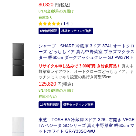
80,820
円(税込)
8/14(金)以降のお届け
在庫あり
（
1
件
）
5年無料保証
標準セッティング無料
シャープ SHARP 冷蔵庫 3ドア 374L オートクロ
ーズ どっちもドア 真ん中野菜室 プラズマクラス
ター 幅60cm ダークアッシュグレー SJ-PW37R-H
リサイクル申し込みで 3,000円引き対象商品！
真ん中
野菜室レイアウト、オートクローズどっちもドア。キ
ッチンにスッキリ設置の奥行き薄型65cm
125,820
円(税込)
8/14(金)以降のお届け
在庫少なめ
10年無料保証
標準セッティング無料
東芝 TOSHIBA 冷蔵庫 3ドア 326L 右開き VEGE
TA ベジータ SCシリーズ 真ん中野菜室 幅60cm マ
ットホワイト GR-Y33SC-WU