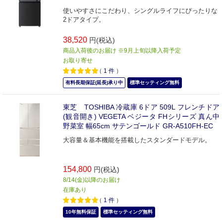
使いやすさにこだわり、シングルライフにぴったりな
2ドアタイプ。
38,520
円(税込)
商品入荷後のお届け ※9月上旬以降入荷予定
お取り寄せ
（
1
件
）
有料長期保証(延長)承り中
標準セッティング無料
東芝 TOSHIBA 冷蔵庫 6ドア 509L フレンチドア
(観音開き) VEGETA ベジータ FHシリーズ 真ん中
野菜室 幅65cm サテンゴールド GR-A510FH-EC
大容量＆基本機能を搭載したスタンダードモデル。
154,800
円(税込)
8/14(金)以降のお届け
在庫あり
（
1
件
）
10年無料保証
標準セッティング無料