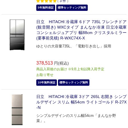
（
3
件
）
5年無料保証
標準セッティング無料
日立 HITACHI 冷蔵庫 6ドア 735L フレンチドア
(観音開き) WXCタイプ まんなか冷凍 日立冷蔵庫
コンシェルジュアプリ 幅88cm クリスタルミラー
(要事前見積) R-WXC74X-X
ゆとりの大容量735L、「電動引き出し」採用
378,513
円(税込)
商品入荷後のお届け ※9月上旬以降入荷予定
お取り寄せ
10年無料保証
標準セッティング無料
日立 HITACHI 冷蔵庫 3ドア 265L 右開き シンプ
ルデザイン スリム 幅54cm ライトゴールド R-27X
-N
シンプルデザインのスリム幅54cm「まんなか野
菜」。