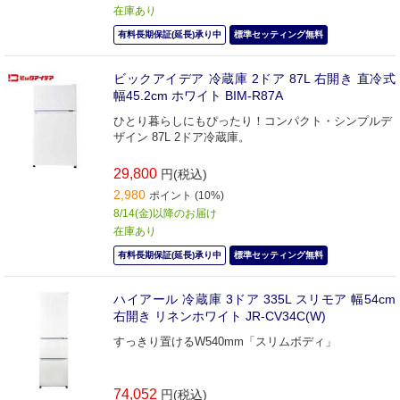
在庫あり
有料長期保証(延長)承り中
標準セッティング無料
ビックアイデア 冷蔵庫 2ドア 87L 右開き 直冷式
幅45.2cm ホワイト BIM-R87A
ひとり暮らしにもぴったり！コンパクト・シンプルデ
ザイン 87L 2ドア冷蔵庫。
29,800
円(税込)
2,980
ポイント (10%)
8/14(金)以降のお届け
在庫あり
有料長期保証(延長)承り中
標準セッティング無料
ハイアール 冷蔵庫 3ドア 335L スリモア 幅54cm
右開き リネンホワイト JR-CV34C(W)
すっきり置けるW540mm「スリムボディ」
74,052
円(税込)