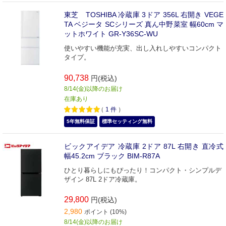
東芝 TOSHIBA 冷蔵庫 3ドア 356L 右開き VEGE
TA ベジータ SCシリーズ 真ん中野菜室 幅60cm マ
ットホワイト GR-Y36SC-WU
使いやすい機能が充実、出し入れしやすいコンパクト
タイプ。
90,738
円(税込)
8/14(金)以降のお届け
在庫あり
（
1
件
）
5年無料保証
標準セッティング無料
ビックアイデア 冷蔵庫 2ドア 87L 右開き 直冷式
幅45.2cm ブラック BIM-R87A
ひとり暮らしにもぴったり！コンパクト・シンプルデ
ザイン 87L 2ドア冷蔵庫。
29,800
円(税込)
2,980
ポイント (10%)
8/14(金)以降のお届け