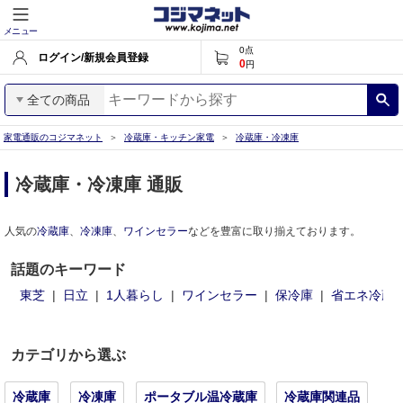
メニュー
0
点
ログイン/新規会員登録
0
円
全ての商品
家電通販のコジマネット
冷蔵庫・キッチン家電
冷蔵庫・冷凍庫
冷蔵庫・冷凍庫 通販
人気の
冷蔵庫
、
冷凍庫
、
ワインセラー
などを豊富に取り揃えております。
話題のキーワード
東芝
日立
1人暮らし
ワインセラー
保冷庫
省エネ冷蔵
カテゴリから選ぶ
冷蔵庫
冷凍庫
ポータブル温冷蔵庫
冷蔵庫関連品