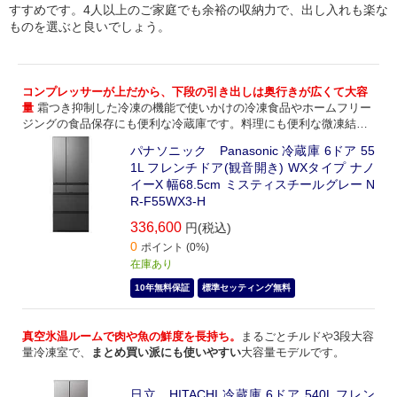
すすめです。4人以上のご家庭でも余裕の収納力で、出し入れも楽な
ものを選ぶと良いでしょう。
コンプレッサーが上だから、下段の引き出しは奥行きが広くて大容
量
霜つき抑制した冷凍の機能で使いかけの冷凍食品やホームフリー
ジングの食品保存にも便利な冷蔵庫です。料理にも便利な微凍結機
能で、直ぐにお料理できるチルト室も人気です。
パナソニック Panasonic 冷蔵庫 6ドア 55
1L フレンチドア(観音開き) WXタイプ ナノ
イーX 幅68.5cm ミスティスチールグレー N
R-F55WX3-H
336,600
円(税込)
0
ポイント (0%)
在庫あり
10年無料保証
標準セッティング無料
真空氷温ルームで肉や魚の鮮度を長持ち。
まるごとチルドや3段大容
量冷凍室で、
まとめ買い派にも使いやすい
大容量モデルです。
日立 HITACHI 冷蔵庫 6ドア 540L フレン