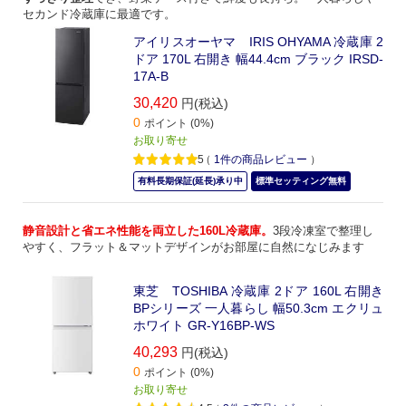
セカンド冷蔵庫に最適です。
アイリスオーヤマ IRIS OHYAMA 冷蔵庫 2
ドア 170L 右開き 幅44.4cm ブラック IRSD-
17A-B
30,420
円(税込)
0
ポイント (0%)
お取り寄せ
5
（
1
件の商品レビュー
）
有料長期保証(延長)承り中
標準セッティング無料
静音設計と省エネ性能を両立した160L冷蔵庫。
3段冷凍室で整理し
やすく、フラット＆マットデザインがお部屋に自然になじみます
東芝 TOSHIBA 冷蔵庫 2ドア 160L 右開き
BPシリーズ 一人暮らし 幅50.3cm エクリュ
ホワイト GR-Y16BP-WS
40,293
円(税込)
0
ポイント (0%)
お取り寄せ