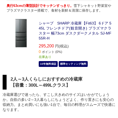
奥行63cmの薄型設計でキッチンすっきり。
雪下シャキット野菜室や
プラズマクラスター搭載で、食材を新鮮＆清潔に保存します。
シャープ SHARP 冷蔵庫【Fit63】 6ドア 5
45L フレンチドア(観音開き) プラズマクラ
スター 幅73cm ダスクダークメタル SJ-MF
55R-H
295,200
円(税込)
0
ポイント (0%)
在庫あり
10年無料保証
標準セッティング無料
2人～3人くらしにおすすめの冷蔵庫
【容量：300L～499Lクラス】
冷蔵庫選びで迷ったら、すこし大きめのサイズはいかがでしょう
か。自炊の多い2～3人暮らしにちょうどよく、作り置きにも安心の
収納力。まとめ買いにも強い1台で、毎日の料理がスムーズで快適に
なります。