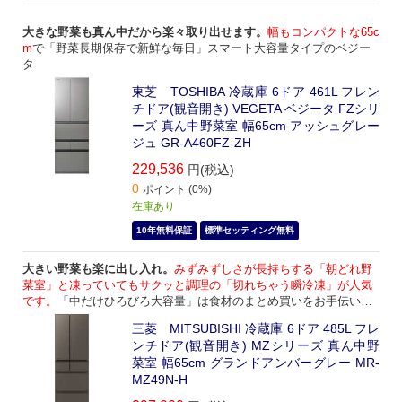
大きな野菜も真ん中だから楽々取り出せます。
幅もコンパクトな65c
m
で「野菜長期保存で新鮮な毎日」スマート大容量タイプのベジー
タ
東芝 TOSHIBA 冷蔵庫 6ドア 461L フレン
チドア(観音開き) VEGETA ベジータ FZシリ
ーズ 真ん中野菜室 幅65cm アッシュグレー
ジュ GR-A460FZ-ZH
229,536
円(税込)
0
ポイント (0%)
在庫あり
10年無料保証
標準セッティング無料
大きい野菜も楽に出し入れ。
みずみずしさが長持ちする「朝どれ野
菜室」と凍っていてもサクッと調理の「切れちゃう瞬冷凍」が人気
です。
「中だけひろびろ大容量」は食材のまとめ買いをお手伝いす
る賢い選択の冷蔵庫です。
三菱 MITSUBISHI 冷蔵庫 6ドア 485L フレ
ンチドア(観音開き) MZシリーズ 真ん中野
菜室 幅65cm グランドアンバーグレー MR-
MZ49N-H