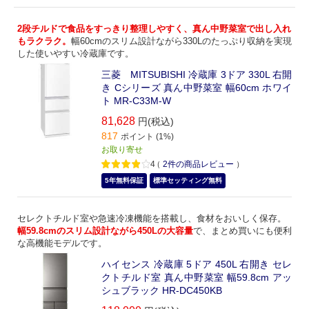
2段チルドで食品をすっきり整理しやすく、真ん中野菜室で出し入れ
もラクラク。
幅60cmのスリム設計ながら330Lのたっぷり収納を実現
した使いやすい冷蔵庫です。
三菱 MITSUBISHI 冷蔵庫 3ドア 330L 右開
き Cシリーズ 真ん中野菜室 幅60cm ホワイ
ト MR-C33M-W
81,628
円(税込)
817
ポイント (1%)
お取り寄せ
4
（
2
件の商品レビュー
）
5年無料保証
標準セッティング無料
セレクトチルド室や急速冷凍機能を搭載し、食材をおいしく保存。
幅59.8cmのスリム設計ながら450Lの大容量
で、まとめ買いにも便利
な高機能モデルです。
ハイセンス 冷蔵庫 5ドア 450L 右開き セレ
クトチルド室 真ん中野菜室 幅59.8cm アッ
シュブラック HR-DC450KB