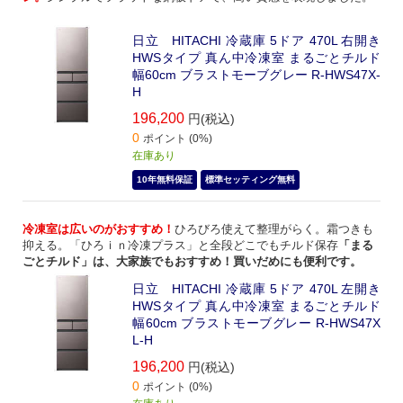
日立 HITACHI 冷蔵庫 5ドア 470L 右開き
HWSタイプ 真ん中冷凍室 まるごとチルド
幅60cm ブラストモーブグレー R-HWS47X-
H
196,200
円(税込)
0
ポイント (0%)
在庫あり
10年無料保証
標準セッティング無料
冷凍室は広いのがおすすめ！
ひろびろ使えて整理がらく。霜つきも
抑える。「ひろｉｎ冷凍プラス」と全段どこでもチルド保存
「まる
ごとチルド」は、大家族でもおすすめ！買いだめにも便利です。
日立 HITACHI 冷蔵庫 5ドア 470L 左開き
HWSタイプ 真ん中冷凍室 まるごとチルド
幅60cm ブラストモーブグレー R-HWS47X
L-H
196,200
円(税込)
0
ポイント (0%)