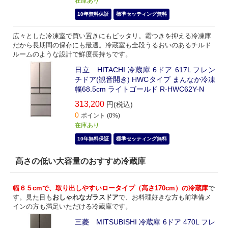
在庫あり
10年無料保証
標準セッティング無料
広々とした冷凍室で買い置きにもピッタリ。霜つきを抑える冷凍庫
だから長期間の保存にも最適。冷蔵室も全段うるおいのあるチルド
ルームのような設計で鮮度長持ちです。
日立 HITACHI 冷蔵庫 6ドア 617L フレン
チドア(観音開き) HWCタイプ まんなか冷凍
幅68.5cm ライトゴールド R-HWC62Y-N
313,200
円(税込)
0
ポイント (0%)
在庫あり
10年無料保証
標準セッティング無料
高さの低い大容量のおすすめ冷蔵庫
幅６５cmで、取り出しやすいロータイプ（高さ170cm）の冷蔵庫
で
す。見た目も
おしゃれなガラスドア
で、お料理好きな方も前準備メ
インの方も満足いただける冷蔵庫です。
三菱 MITSUBISHI 冷蔵庫 6ドア 470L フレ