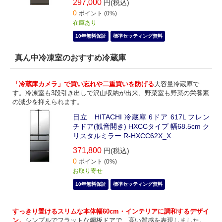
297,000
円(税込)
0
ポイント (0%)
在庫あり
10年無料保証
標準セッティング無料
真ん中冷凍室のおすすめ冷蔵庫
「冷蔵庫カメラ」で買い忘れや二重買いを防げる
大容量冷蔵庫で
す。冷凍室も3段引き出しで沢山収納が出来、野菜室も野菜の栄養素
の減少を抑えられます。
日立 HITACHI 冷蔵庫 6ドア 617L フレン
チドア(観音開き) HXCCタイプ 幅68.5cm ク
リスタルミラー R-HXCC62X_X
371,800
円(税込)
0
ポイント (0%)
お取り寄せ
10年無料保証
標準セッティング無料
すっきり置けるスリムな本体幅60cm・インテリアに調和するデザイ
ン。
シンプルでフラットな鋼板ドアで、高い質感を表現しました。