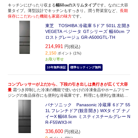
キッチンにぴったり収まる
幅60㎝のスリムタイプ
です。なのに大容
量タイプ。薄型設計でキッチンもすっきり。潤う野菜室など、
長期
保存にこだわった機能も家庭の味方
です。
東芝 TOSHIBA 冷蔵庫 5ドア 501L 左開き
VEGETA ベジータ GTシリーズ 幅60cm フ
ロストグレージュ GR-A500GTL-TH
214,991
円(税込)
2,150
ポイント (1%)
お取り寄せ
10年無料保証
標準セッティング無料
コンプレッサーが上だから、下段の引き出しは奥行きが広くて大容
量
霜つき抑制した冷凍の機能で使いかけの冷凍食品やホームフリー
ジングの食品保存にも便利な冷蔵庫です。料理にも便利な微凍結機
能で、直ぐにお料理できるチルト室も人気です。
パナソニック Panasonic 冷蔵庫 6ドア 55
1L フレンチドア(観音開き) WXタイプ ナノ
イーX 幅68.5cm ミスティスチールグレー N
R-F55WX3-H
336,600
円(税込)
0