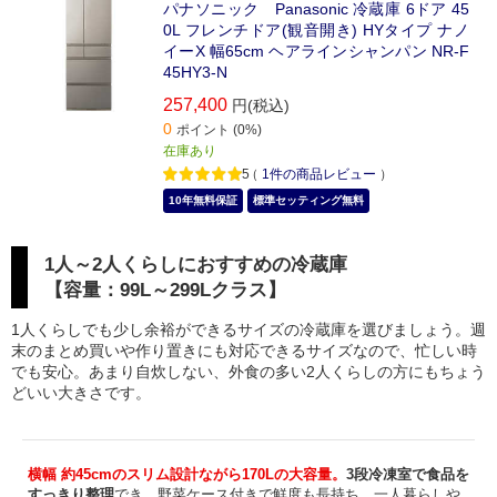
パナソニック Panasonic 冷蔵庫 6ドア 45
0L フレンチドア(観音開き) HYタイプ ナノ
イーX 幅65cm ヘアラインシャンパン NR-F
45HY3-N
257,400
円(税込)
0
ポイント (0%)
在庫あり
5
（
1
件の商品レビュー
）
10年無料保証
標準セッティング無料
1人～2人くらしにおすすめの冷蔵庫
【容量：99L～299Lクラス】
1人くらしでも少し余裕ができるサイズの冷蔵庫を選びましょう。週
末のまとめ買いや作り置きにも対応できるサイズなので、忙しい時
でも安心。あまり自炊しない、外食の多い2人くらしの方にもちょう
どいい大きさです。
横幅 約45cmのスリム設計ながら170Lの大容量。
3段冷凍室で食品を
すっきり整理
でき、野菜ケース付きで鮮度も長持ち。一人暮らしや