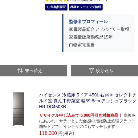
10年無料保証
標準セッティング無料
監修者プロフィール
家電製品総合アドバイザー取得
家電量販店勤務歴15年
白物家電担当
並べ替え
絞り込み
ハイセンス 冷蔵庫 5ドア 450L 右開き セレクトチ
ルド室 真ん中野菜室 幅59.8cm アッシュブラック
HR-DC450KB
リサイクル申し込みで 5,000円引き対象商品！
高級感
にあふれ、サラッとした触感の指紋防止処理フラット
鋼板ドアで、インテリアにもマッチします。
118,000
円(税込)