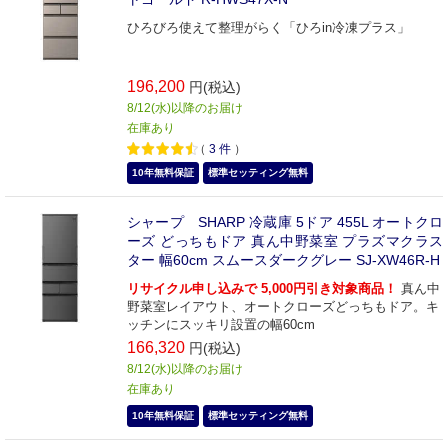
ひろびろ使えて整理がらく「ひろin冷凍プラス」
196,200
円(税込)
8/12(水)以降のお届け
在庫あり
（
3
件
）
10年無料保証
標準セッティング無料
シャープ SHARP 冷蔵庫 5ドア 455L オートクロ
ーズ どっちもドア 真ん中野菜室 プラズマクラス
ター 幅60cm スムースダークグレー SJ-XW46R-H
リサイクル申し込みで 5,000円引き対象商品！
真ん中
野菜室レイアウト、オートクローズどっちもドア。キ
ッチンにスッキリ設置の幅60cm
166,320
円(税込)
8/12(水)以降のお届け
在庫あり
10年無料保証
標準セッティング無料