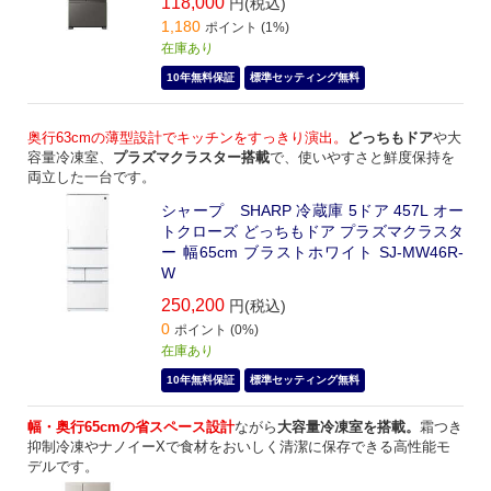
118,000
円(税込)
1,180
ポイント (1%)
在庫あり
10年無料保証
標準セッティング無料
奥行63cmの薄型設計でキッチンをすっきり演出。
どっちもドア
や大
容量冷凍室、
プラズマクラスター搭載
で、使いやすさと鮮度保持を
両立した一台です。
シャープ SHARP 冷蔵庫 5ドア 457L オー
トクローズ どっちもドア プラズマクラスタ
ー 幅65cm ブラストホワイト SJ-MW46R-
W
250,200
円(税込)
0
ポイント (0%)
在庫あり
10年無料保証
標準セッティング無料
幅・奥行65cmの省スペース設計
ながら
大容量冷凍室を搭載。
霜つき
抑制冷凍やナノイーXで食材をおいしく清潔に保存できる高性能モ
デルです。