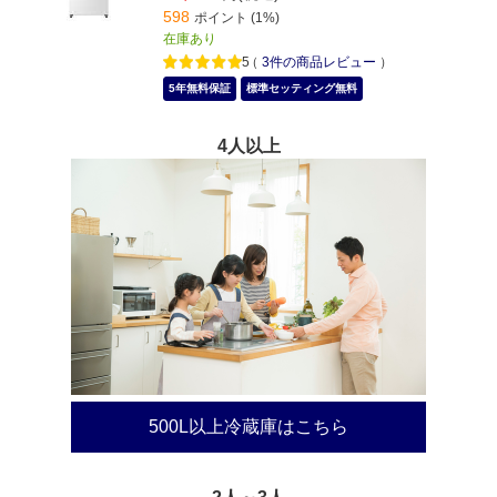
598
ポイント (1%)
在庫あり
5
（
3
件の商品レビュー
）
5年無料保証
標準セッティング無料
4人以上
500L以上冷蔵庫はこちら