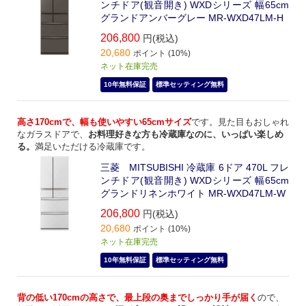
ンチドア(観音開き) WXDシリーズ 幅65cm
グランドアンバーグレー MR-WXD47LM-H
206,800
円(税込)
20,680
ポイント (10%)
ネット在庫完売
10年無料保証
標準セッティング無料
高さ170cmで、幅も使いやすい65cmサイズ
です。見た目もおしゃれ
なガラスドアで、
お料理好きな方も冷蔵庫なのに、いっぱい楽しめ
る。
満足いただける冷蔵庫です。
三菱 MITSUBISHI 冷蔵庫 6ドア 470L フレ
ンチドア(観音開き) WXDシリーズ 幅65cm
グランドリネンホワイト MR-WXD47LM-W
206,800
円(税込)
20,680
ポイント (10%)
ネット在庫完売
10年無料保証
標準セッティング無料
背の低い170cmの高さで、最上段の奥までしっかり手が届く
ので、