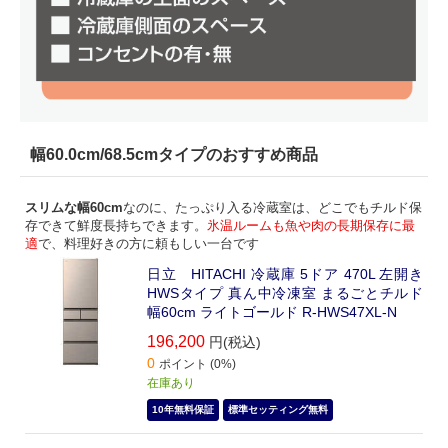
幅60.0cm/68.5cmタイプのおすすめ商品
スリムな幅60cm
なのに、たっぷり入る冷蔵室は、どこでもチルド保
存できて鮮度長持ちできます。
氷温ルームも魚や肉の長期保存に最
適
で、料理好きの方に頼もしい一台です
日立 HITACHI 冷蔵庫 5ドア 470L 左開き
HWSタイプ 真ん中冷凍室 まるごとチルド
幅60cm ライトゴールド R-HWS47XL-N
196,200
円(税込)
0
ポイント (0%)
在庫あり
10年無料保証
標準セッティング無料