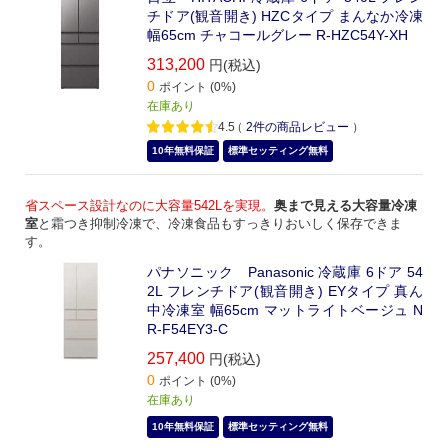
チドア(観音開き) HZCタイプ まんなか冷凍
幅65cm チャコールグレー R-HZC54Y-XH
313,200
円(税込)
0
ポイント (0%)
在庫あり
4.5
（
2
件の商品レビュー
）
10年無料保証
標準セッティング無料
省スペース設計なのに大容量542Lを実現。
奥まで見える大容量冷凍
室
と霜つき抑制冷凍で、冷凍食品もすっきりおいしく保存できま
す。
パナソニック Panasonic 冷蔵庫 6ドア 54
2L フレンチドア(観音開き) EYタイプ 真ん
中冷凍室 幅65cm マットライトベージュ N
R-F54EY3-C
257,400
円(税込)
0
ポイント (0%)
在庫あり
10年無料保証
標準セッティング無料