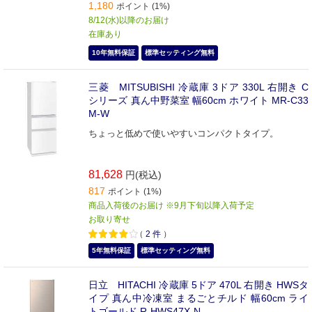
1,180
ポイント (1%)
8/12(水)以降のお届け
在庫あり
10年無料保証
標準セッティング無料
三菱 MITSUBISHI 冷蔵庫 3ドア 330L 右開き C
シリーズ 真ん中野菜室 幅60cm ホワイト MR-C33
M-W
ちょっと低めで使いやすいコンパクトタイプ。
81,628
円(税込)
817
ポイント (1%)
商品入荷後のお届け ※9月下旬以降入荷予定
お取り寄せ
（
2
件
）
5年無料保証
標準セッティング無料
日立 HITACHI 冷蔵庫 5ドア 470L 右開き HWSタ
イプ 真ん中冷凍室 まるごとチルド 幅60cm ライ
トゴールド R-HWS47X-N