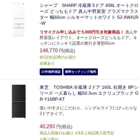
シャープ SHARP 冷蔵庫 5ドア 408L オートクロ
ーズ どっちもドア 真ん中野菜室 プラズマクラス
ター 幅60cm シルキーマットホワイト SJ-XW41R
-W
リサイクル申し込みで 5,000円引き対象商品！
真ん中
野菜室レイアウト、オートクローズどっちもドア。キ
ッチンにスッキリ設置の奥行き薄型65cm
148,770
円(税込)
8/12(水)以降のお届け
在庫あり
10年無料保証
標準セッティング無料
東芝 TOSHIBA 冷蔵庫 2ドア 160L 右開き BPシ
リーズ 一人暮らし 幅50.3cm エクリュブラック G
R-Y16BP-KT
使いやすさにこだわり、シングルライフにぴったりな
2ドアタイプ。
40,293
円(税込)
商品入荷後のお届け ※9月上旬以降入荷予定
お取り寄せ