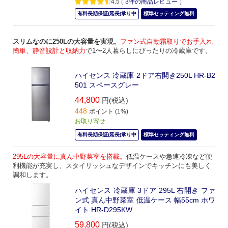
4.5
（
3
件の商品レビュー
）
有料長期保証(延長)承り中
標準セッティング無料
スリムなのに250Lの大容量を実現。
ファン式自動霜取りでお手入れ
簡単、静音設計と収納力
で1〜2人暮らしにぴったりの冷蔵庫です。
ハイセンス 冷蔵庫 2ドア右開き250L HR-B2
501 スペースグレー
44,800
円(税込)
448
ポイント (1%)
お取り寄せ
有料長期保証(延長)承り中
標準セッティング無料
295Lの大容量に真ん中野菜室を搭載。
低温ケースや急速冷凍など便
利機能が充実し、スタイリッシュなデザインでキッチンにも美しく
調和します。
ハイセンス 冷蔵庫 3ドア 295L 右開き ファ
ン式 真ん中野菜室 低温ケース 幅55cm ホワ
イト HR-D295KW
59,800
円(税込)