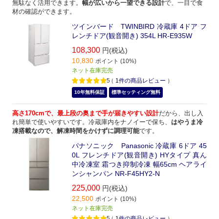
無駄なく活用できます。
幅が広いから一望できる設計
で、一目で食
材の確認ができます。
ツインバード TWINBIRD 冷蔵庫 4ドア フ
レンチドア(観音開き) 354L HR-E935W
108,300
円(税込)
10,830
ポイント (10%)
ネット在庫完売
5
（
1
件の商品レビュー
）
10年無料保証
標準セッティング無料
高さ170cmで、最上段の奥まで手が届きやすい設計
だから、出し入
れ簡単で使いやすいです。冷蔵庫内をナノイーで保ち、
はやうま冷
凍搭載なので、解凍時間をかけずに調理可能
です。
パナソニック Panasonic 冷蔵庫 6ドア 45
0L フレンチドア(観音開き) HYタイプ 真ん
中冷凍室 霜つき抑制冷凍 幅65cm ヘアライ
ンシャンパン NR-F45HY2-N
225,000
円(税込)
22,500
ポイント (10%)
ネット在庫完売
5
（
1
件の商品レビュー
）