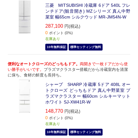
三菱 MITSUBISHI 冷蔵庫 6ドア 540L フレ
ンチドア(観音開き) MZシリーズ 真ん中野
菜室 幅65cm シルクウッド MR-JM54N-W
287,100
円(税込)
0
ポイント (0%)
在庫あり
10年無料保証
標準セッティング無料
便利なオートクローズのどっちもドア。
両開きで一枚ドアだから使
い勝手がいいです。
プラズマクラスター搭載だから冷蔵室内を清潔
に保ち、食材の鮮度も長持ち。
シャープ SHARP 冷蔵庫 5ドア 408L オー
トクローズ どっちもドア 真ん中野菜室 プ
ラズマクラスター 幅60cm シルキーマット
ホワイト SJ-XW41R-W
148,770
円(税込)
0
ポイント (0%)
在庫あり
10年無料保証
標準セッティング無料