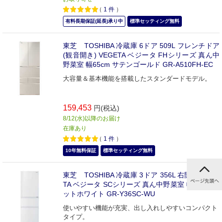
（
1
件
）
有料長期保証(延長)承り中
標準セッティング無料
東芝 TOSHIBA 冷蔵庫 6ドア 509L フレンチドア
(観音開き) VEGETA ベジータ FHシリーズ 真ん中
野菜室 幅65cm サテンゴールド GR-A510FH-EC
大容量＆基本機能を搭載したスタンダードモデル。
159,453
円(税込)
8/12(水)以降のお届け
在庫あり
（
1
件
）
10年無料保証
標準セッティング無料
東芝 TOSHIBA 冷蔵庫 3ドア 356L 右開き VEGE
TA ベジータ SCシリーズ 真ん中野菜室 幅60cm マ
ットホワイト GR-Y36SC-WU
使いやすい機能が充実、出し入れしやすいコンパクト
タイプ。