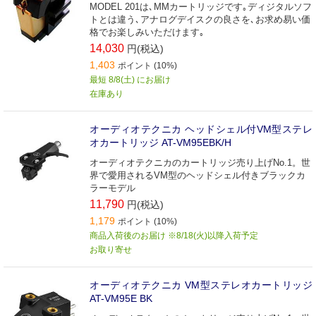
MODEL 201は､MMカートリッジです｡ディジタルソフ
トとは違う､アナログデイスクの良さを､お求め易い価
格でお楽しみいただけます｡
14,030
円(税込)
1,403
ポイント (10%)
最短 8/8(土) にお届け
在庫あり
オーディオテクニカ ヘッドシェル付VM型ステレ
オカートリッジ AT-VM95EBK/H
オーディオテクニカのカートリッジ売り上げNo.1。世
界で愛用されるVM型のヘッドシェル付きブラックカ
ラーモデル
11,790
円(税込)
1,179
ポイント (10%)
商品入荷後のお届け ※8/18(火)以降入荷予定
お取り寄せ
オーディオテクニカ VM型ステレオカートリッジ
AT-VM95E BK