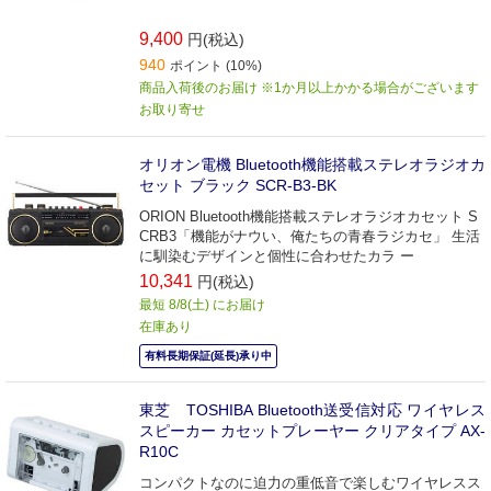
9,400
円(税込)
940
ポイント (10%)
商品入荷後のお届け ※1か月以上かかる場合がございます
お取り寄せ
オリオン電機 Bluetooth機能搭載ステレオラジオカ
セット ブラック SCR-B3-BK
ORION Bluetooth機能搭載ステレオラジオカセット S
CRB3「機能がナウい、俺たちの青春ラジカセ」 生活
に馴染むデザインと個性に合わせたカラ ー
10,341
円(税込)
最短 8/8(土) にお届け
在庫あり
有料長期保証(延長)承り中
東芝 TOSHIBA Bluetooth送受信対応 ワイヤレス
スピーカー カセットプレーヤー クリアタイプ AX-
R10C
コンパクトなのに迫力の重低音で楽しむワイヤレスス