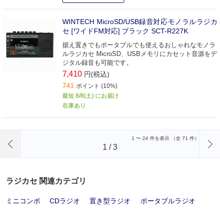
WINTECH MicroSD/USB録音対応モノラルラジカ
セ [ワイドFM対応] ブラック SCT-R227K
据え置きでもポータブルでも使えるおしゃれなモノラ
ルラジカセ MicroSD、USBメモリにカセット音源をデ
ジタル録音も可能です。
7,410
円(税込)
741
ポイント (10%)
最短 8/8(土) にお届け
在庫あり
前のページへ
1
〜
24
件を表示 （全
71
件）
1
/
3
ラジカセ 関連カテゴリ
ミニコンポ
CDラジオ
置き型ラジオ
ポータブルラジオ