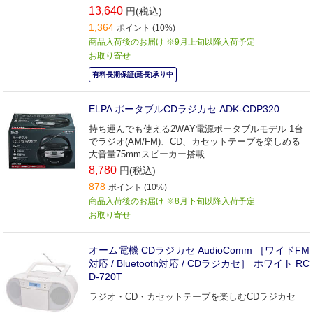
13,640
円(税込)
1,364
ポイント (10%)
商品入荷後のお届け ※9月上旬以降入荷予定
お取り寄せ
有料長期保証(延長)承り中
ELPA ポータブルCDラジカセ ADK-CDP320
持ち運んでも使える2WAY電源ポータブルモデル 1台
でラジオ(AM/FM)、CD、カセットテープを楽しめる
大音量75mmスピーカー搭載
8,780
円(税込)
878
ポイント (10%)
商品入荷後のお届け ※8月下旬以降入荷予定
お取り寄せ
オーム電機 CDラジカセ AudioComm ［ワイドFM
対応 / Bluetooth対応 / CDラジカセ］ ホワイト RC
D-720T
ラジオ・CD・カセットテープを楽しむCDラジカセ