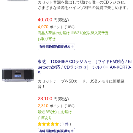
カセット音源を飛ばして聴ける唯一のCDラジカセ。
さまざまな音源をハイレゾ相当の音質で楽しめます。
40,700
円(税込)
4,070
ポイント (10%)
商品入荷後のお届け ※8/21(金)以降入荷予定
お取り寄せ
有料長期保証(延長)承り中
東芝 TOSHIBA CDラジカセ ［ワイドFM対応 / Bl
uetooth対応 / CDラジカセ］ シルバー AX-KCR70-
S
カセットテープをSDカード、USBメモリに簡単録
音！
23,100
円(税込)
2,310
ポイント (10%)
最短 8/8(土) にお届け
在庫あり
（
1
件
）
有料長期保証(延長)承り中