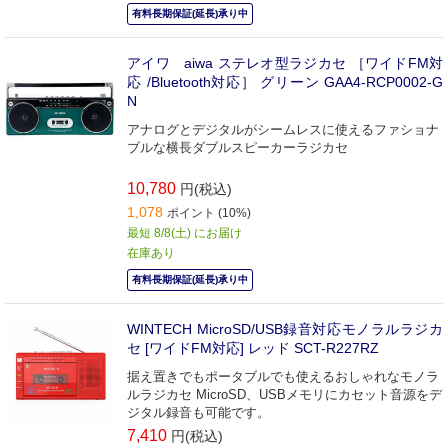
有料長期保証(延長)承り中
アイワ aiwa ステレオ型ラジカセ ［ワイドFM対
応 /Bluetooth対応］ グリーン GAA4-RCP0002-G
N
アナログとデジタルがシームレスに使えるファショナ
ブルな横長ダブルスピーカーラジカセ
10,780
円(税込)
1,078
ポイント (10%)
最短 8/8(土) にお届け
在庫あり
有料長期保証(延長)承り中
WINTECH MicroSD/USB録音対応モノラルラジカ
セ [ワイドFM対応] レッド SCT-R227RZ
据え置きでもポータブルでも使えるおしゃれなモノラ
ルラジカセ MicroSD、USBメモリにカセット音源をデ
ジタル録音も可能です。
7,410
円(税込)