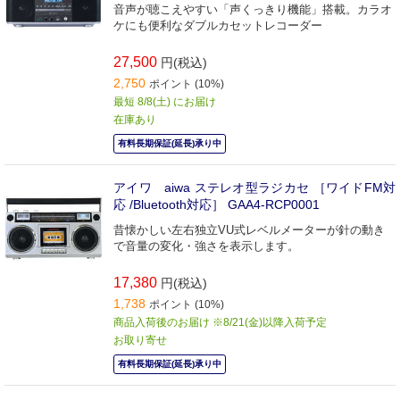
音声が聴こえやすい「声くっきり機能」搭載。カラオ
ケにも便利なダブルカセットレコーダー
27,500
円(税込)
2,750
ポイント (10%)
最短 8/8(土) にお届け
在庫あり
有料長期保証(延長)承り中
アイワ aiwa ステレオ型ラジカセ ［ワイドFM対
応 /Bluetooth対応］ GAA4-RCP0001
昔懐かしい左右独立VU式レベルメーターが針の動き
で音量の変化・強さを表示します。
17,380
円(税込)
1,738
ポイント (10%)
商品入荷後のお届け ※8/21(金)以降入荷予定
お取り寄せ
有料長期保証(延長)承り中