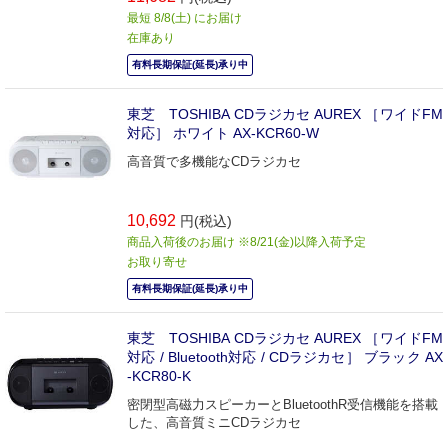
最短 8/8(土) にお届け
在庫あり
有料長期保証(延長)承り中
東芝 TOSHIBA CDラジカセ AUREX ［ワイドFM
対応］ ホワイト AX-KCR60-W
高音質で多機能なCDラジカセ
10,692
円(税込)
商品入荷後のお届け ※8/21(金)以降入荷予定
お取り寄せ
有料長期保証(延長)承り中
東芝 TOSHIBA CDラジカセ AUREX ［ワイドFM
対応 / Bluetooth対応 / CDラジカセ］ ブラック AX
-KCR80-K
密閉型高磁力スピーカーとBluetoothR受信機能を搭載
した、高音質ミニCDラジカセ