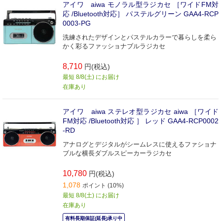
アイワ aiwa モノラル型ラジカセ ［ワイドFM対
応 /Bluetooth対応］ パステルグリーン GAA4-RCP
0003-PG
洗練されたデザインとパステルカラーで暮らしを柔ら
かく彩るファッショナブルラジカセ
8,710
円(税込)
最短 8/8(土) にお届け
在庫あり
アイワ aiwa ステレオ型ラジカセ aiwa ［ワイド
FM対応 /Bluetooth対応 ］ レッド GAA4-RCP0002
-RD
アナログとデジタルがシームレスに使えるファショナ
ブルな横長ダブルスピーカーラジカセ
10,780
円(税込)
1,078
ポイント (10%)
最短 8/8(土) にお届け
在庫あり
有料長期保証(延長)承り中