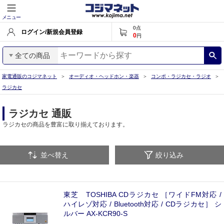
メニュー
0
点
ログイン/新規会員登録
0
円
全ての商品
家電通販のコジマネット
オーディオ・ヘッドホン・楽器
コンポ・ラジカセ・ラジオ
ラジカセ
ラジカセ 通販
ラジカセの商品を豊富に取り揃えております。
並べ替え
絞り込み
東芝 TOSHIBA CDラジカセ ［ワイドFM対応 /
ハイレゾ対応 / Bluetooth対応 / CDラジカセ］ シ
ルバー AX-KCR90-S