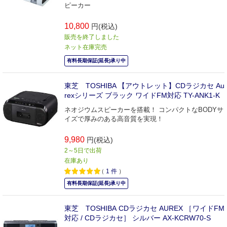
ピーカー
10,800
円(税込)
販売を終了しました
ネット在庫完売
有料長期保証(延長)承り中
東芝 TOSHIBA 【アウトレット】CDラジカセ Au
rexシリーズ ブラック ワイドFM対応 TY-ANK1-K
ネオジウムスピーカーを搭載！ コンパクトなBODYサ
イズで厚みのある高音質を実現！
9,980
円(税込)
2～5日で出荷
在庫あり
（
1
件
）
有料長期保証(延長)承り中
東芝 TOSHIBA CDラジカセ AUREX ［ワイドFM
対応 / CDラジカセ］ シルバー AX-KCRW70-S