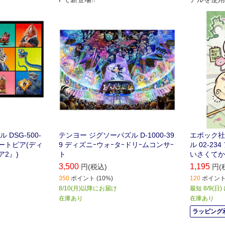
DSG-500-
テンヨー ジグソーパズル D-1000-39
エポック社
ズートピア(ディ
9 ディズニｰウォｰタｰドリｰムコンサｰ
ル 02-2
2』)
ト
いさくてか
3,500
1,195
円(税込)
円(
350
ポイント (10%)
120
ポイント 
8/10(月)以降にお届け
最短 8/9(日
在庫あり
在庫あり
ラッピング