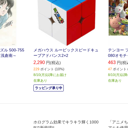
 500-755
メガハウス ルービックスピードキュ
テンヨー 
～浅倉南～
ーブアドバンス2×2
080オモ
2,290
463
円(税込)
円(税
229
ポイント (10%)
47
ポイント (
8/10(月)以降にお届け
8/10(月)
在庫あり
在庫あり
ラッピング承り中
ホログラム効果でキラキラ輝く1000
「アニメち
Pで新登場!!
アルを使用