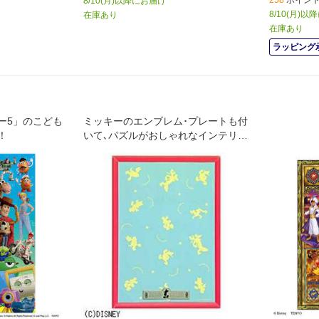
258
ポイント 
8/10(月)以降にお届け
8/10(月)
在庫あり
在庫あり
ラッピング
ー5」のこども
ミッキーのエンブレム･プレートも付
！
いて､パズルがおしゃれなインテリア
になります｡