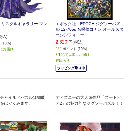
クリスタルギャラリー マレ
エポック社 EPOCH ジグソーパズ
ル 12-705s 名探偵コナン オールスタ
ーシンフォニー
税込)
2,620
円(税込)
(10%)
262
ポイント (10%)
以降にお届け
8/10(月)以降にお届け
在庫あり
ラッピング承り中
チャイルドパズルは知能
ディズニーの大人気作品「ズートピ
をはぐくみます｡
ア2」の魅力的なジグソーパズル！！