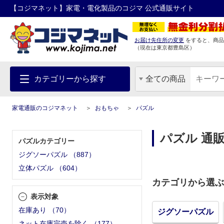
【コジマネット】家電・電化製品のコジマ 公式通販サイト
お届け先住所の変更
をすると、商品
（現在は
東京都
豊島区
）
カテゴリーから探す
全ての商品
家電通販のコジマネット
おもちゃ
パズル
パズル 通
パズルカテゴリー
ジグソーパズル
（
887
）
立体パズル
（
604
）
カテゴリから選ぶ
表示対象
在庫あり
（
70
）
ジグソーパズル
ネット在庫完売を除く
（
177
）