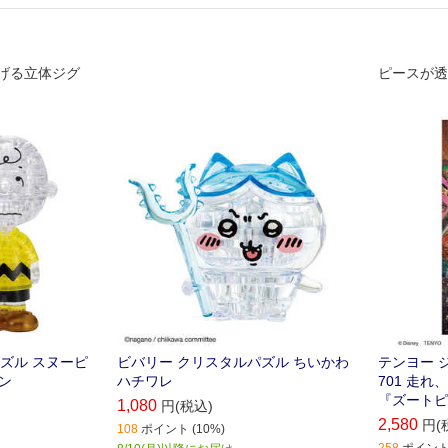
げる立体ジグ
ピースが透
ズル スヌーピ
ビバリー クリスタルパズル ちいかわ
テンヨー ジ
ン
ハチワレ
701 走
『ズートピ
1,080
円(税込)
2,580
円(
108
ポイント (10%)