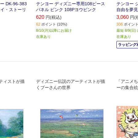
DK-96-383
テンヨー ディズニー専用108ピース
テンヨー ジ
トイ・ストーリ
パネル ピンク 108Pヨウピンク
自由を夢見
620
3,060
円(税込)
円(
62
ポイント (10%)
306
ポイント 
8/10(月)以降にお届け
最短 8/9(日
在庫あり
在庫あり
ラッピング
ティストが描
ディズニー伝説のアーティストが描
「アニメち
くプーさんの世界
ーの集合絵