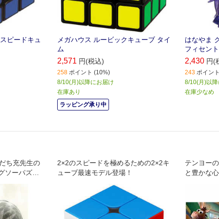
クスピードキュ
メガハウス ルービックキューブ タイ
はなやま 
ム
フィセント
2,571
2,430
円(税込)
円(
258
ポイント (10%)
243
ポイント 
8/10(月)以降にお届け
8/10(月)
在庫あり
在庫少なめ
ラッピング承り中
あだち充先生の
2×2のスピードを極めるための2×2キ
テンヨーの
グソーパズル
ューブ最速モデル登場！
と豊かな心