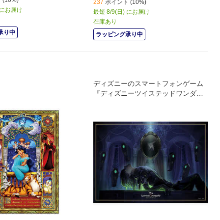
(10%)
237
ポイント (10%)
以降にお届け
最短 8/9(日) にお届け
在庫あり
承り中
ラッピング承り中
ディズニーのスマートフォンゲーム
『ディズニーツイステッドワンダー
ランド』で描かれるヴィランズの真
の姿｡