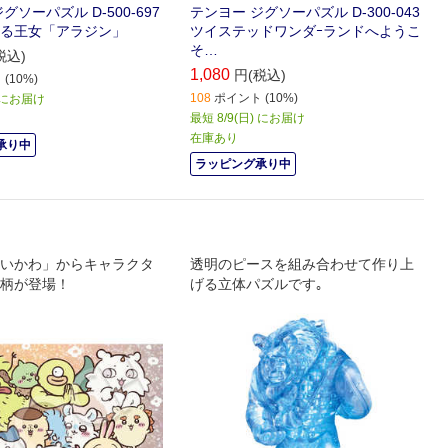
グソーパズル D-500-697
テンヨー ジグソーパズル D-300-043
る王女「アラジン」
ツイステッドワンダｰランドへようこ
そ…
税込)
1,080
円(税込)
(10%)
108
ポイント (10%)
) にお届け
最短 8/9(日) にお届け
在庫あり
承り中
ラッピング承り中
いかわ」からキャラクタ
透明のピースを組み合わせて作り上
柄が登場！
げる立体パズルです｡