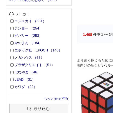
メーカー
エンスカイ
（
351
）
テンヨー
（
254
）
1,468
件中
1
〜
24
ビバリー
（
253
）
やのまん
（
184
）
エポック社 EPOCH
（
146
）
メガハウス
（
65
）
より速く揃えるために
プラザクリエイト
（
51
）
者向けの新しい3×3ル
ーブ!!
はなやま
（
46
）
LEAD
（
31
）
カワダ
（
22
）
もっと表示する
絞り込む