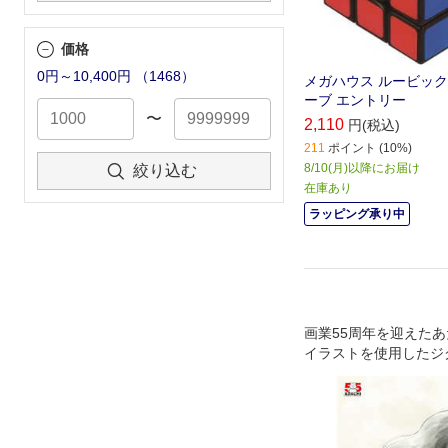
価格
0円～10,400円
（
1468
）
メガハウス ルービッ
ーブ エントリー
〜
2,110
円(税込)
211
ポイント (10%)
8/10(月)以降にお届け
絞り込む
在庫あり
ラッピング承り中
画業55周年を迎えた
イラストを使用したジ
が新登場です。