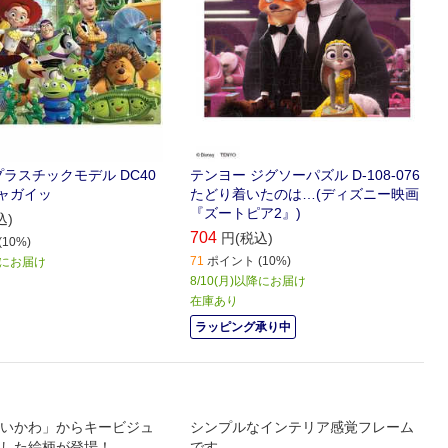
プラスチックモデル DC40
テンヨー ジグソーパズル D-108-076
チャガイッ
たどり着いたのは…(ディズニー映画
『ズートピア2』)
込)
704
円(税込)
10%)
71
ポイント (10%)
以降にお届け
8/10(月)以降にお届け
在庫あり
ラッピング承り中
いかわ」からキービジュ
シンプルなインテリア感覚フレーム
した絵柄が登場！
です｡