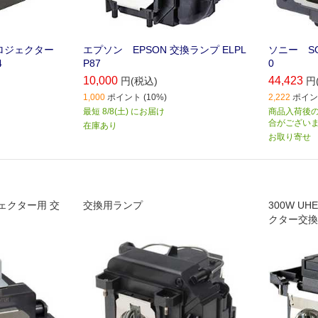
プロジェクター
エプソン EPSON 交換ランプ ELPL
ソニー SO
4
P87
0
10,000
44,423
円(税込)
円
1,000
ポイント (10%)
2,222
ポイント
最短 8/8(土) にお届け
商品入荷後の
合がござい
在庫あり
お取り寄せ
ェクター用 交
交換用ランプ
300W U
クター交換