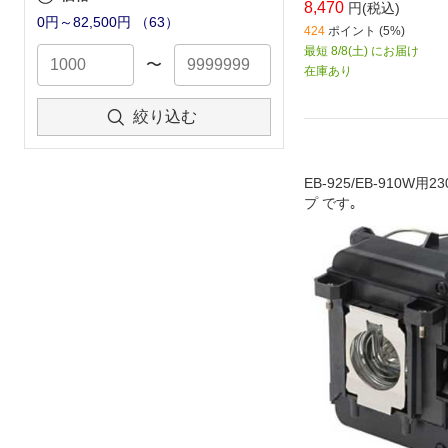
8,470
円(税込)
0円～82,500円
（
63
）
424
ポイント (5%)
最短 8/8(土) にお届け
〜
在庫あり
絞り込む
EB-925/EB-910W用2
プ です｡