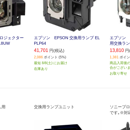
プロジェクター
エプソン EPSON 交換用ランプ EL
エプソン 
18UW
PLP64
用交換ランプ
41,701
13,810
円(税込)
円
2,086
ポイント (5%)
1,381
ポイント
最短 8/8(土) にお届け
商品入荷後の
合がござい
在庫あり
お取り寄せ
2L用
交換用ランプユニット
ソニープロ
です｡※対
します｡