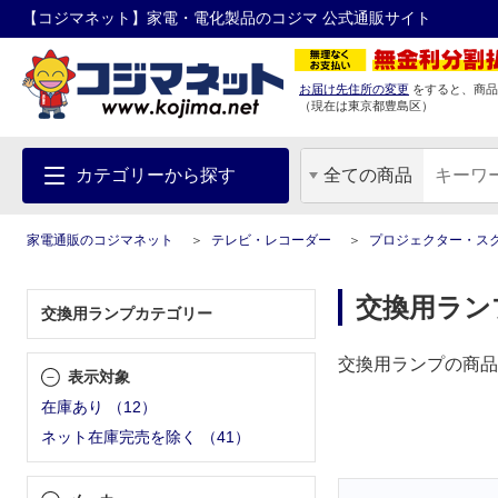
【コジマネット】家電・電化製品のコジマ 公式通販サイト
お届け先住所の変更
をすると、商品
（現在は
東京都
豊島区
）
カテゴリーから探す
全ての商品
家電通販のコジマネット
テレビ・レコーダー
プロジェクター・ス
交換用ラン
交換用ランプカテゴリー
交換用ランプの商品
表示対象
在庫あり
（
12
）
ネット在庫完売を除く
（
41
）