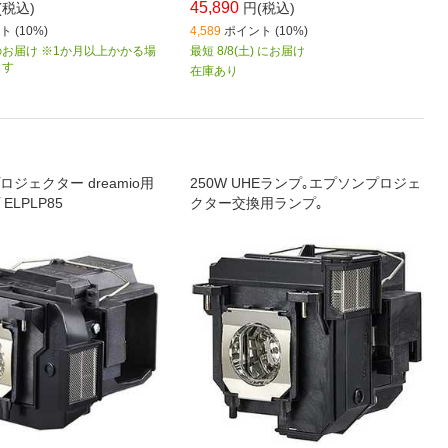
45,890
(税込)
円(税込)
 (10%)
4,589
ポイント (10%)
お届け ※1か月以上かかる場
最短 8/8(土) にお届け
ます
在庫あり
ジェクター dreamio用
250W UHEランプ｡エプソンプロジェ
ELPLP85
クター交換用ランプ｡