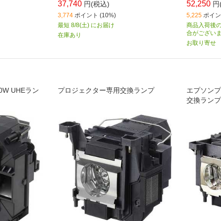
37,740
52,250
円(税込)
円
3,774
ポイント (10%)
5,225
ポイント
最短 8/8(土) にお届け
商品入荷後の
合がござい
在庫あり
お取り寄せ
30W UHEラン
プロジェクター専用交換ランプ
エプソンプロ
交換ランプ 