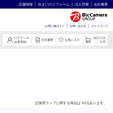
店舗情報
住まいのリフォーム
法人営業
会社概要
お買い物ガイド
お問い合わせ
サイトマップ
ログイン＆
合計
0
点
注文履歴
お気に入り
会員登録
0
円
交換用ランプ
に関する商品は
63
点あります。