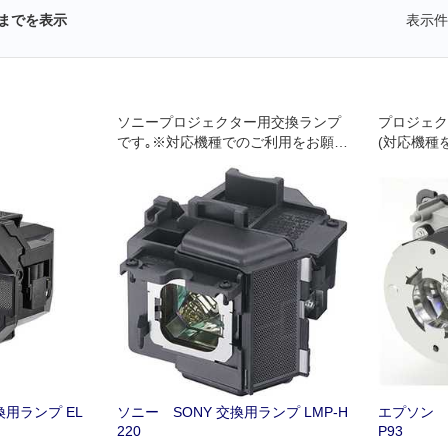
までを表示
表示件
ソニープロジェクター用交換ランプ
プロジェク
です｡※対応機種でのご利用をお願い
(対応機種
します｡
換用ランプ EL
ソニー SONY 交換用ランプ LMP‐H
エプソン E
220
P93