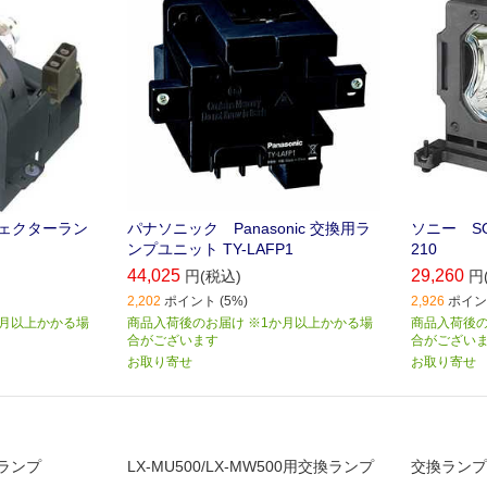
ジェクターラン
パナソニック Panasonic 交換用ラ
ソニー SO
ンプユニット TY-LAFP1
210
44,025
29,260
円(税込)
円
2,202
ポイント (5%)
2,926
ポイント
か月以上かかる場
商品入荷後のお届け ※1か月以上かかる場
商品入荷後の
合がございます
合がござい
お取り寄せ
お取り寄せ
ランプ
LX-MU500/LX-MW500用交換ランプ
交換ランプL