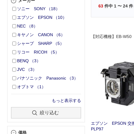
メーカー
63
件中
1
〜
24
件
ソニー SONY
（
18
）
エプソン EPSON
（
10
）
NEC
（
8
）
キヤノン CANON
（
6
）
【対応機種】EB-W50
シャープ SHARP
（
5
）
リコー RICOH
（
5
）
BENQ
（
3
）
JVC
（
3
）
パナソニック Panasonic
（
3
）
オプトマ
（
1
）
もっと表示する
絞り込む
エプソン EPSON 交
PLP97
価格