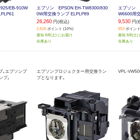
25/EB-910W
エプソン EPSON EH-TW8300/830
エプソン EP
PLP61
0W用交換ランプ ELPLP89
W6600用
26,260
9,530
円(税込)
円(
2,626
ポイント (10%)
953
ポイント 
最短 8/8(土) にお届け
最短 8/8(土
在庫あり
在庫あり
ランプ｡エプソンプ
エプソンプロジェクター用交換ラン
VPL-VW
ンプ｡
プとなります｡