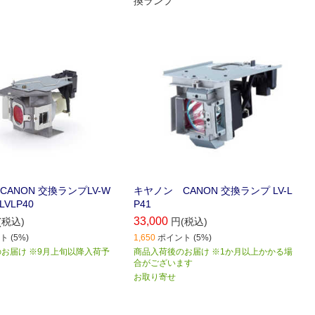
換ランプ
ANON 交換ランプLV-W
キヤノン CANON 交換ランプ LV-L
LVLP40
P41
33,000
(税込)
円(税込)
 (5%)
1,650
ポイント (5%)
お届け ※9月上旬以降入荷予
商品入荷後のお届け ※1か月以上かかる場
合がございます
お取り寄せ