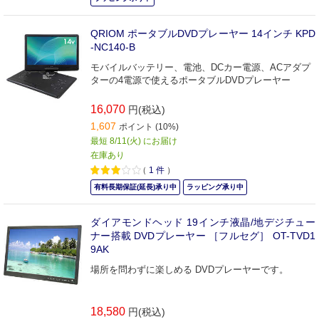
QRIOM ポータブルDVDプレーヤー 14インチ KPD
-NC140-B
モバイルバッテリー、電池、DCカー電源、ACアダプ
ターの4電源で使えるポータブルDVDプレーヤー
16,070
円(税込)
1,607
ポイント (10%)
最短 8/11(火) にお届け
在庫あり
（
1
件
）
有料長期保証(延長)承り中
ラッピング承り中
ダイアモンドヘッド 19インチ液晶/地デジチュー
ナー搭載 DVDプレーヤー ［フルセグ］ OT-TVD1
9AK
場所を問わずに楽しめる DVDプレーヤーです。
18,580
円(税込)