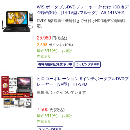
WIS ポータブルDVDプレーヤー 外付けHDD地デ
ジ録画対応 ［14.1V型 /フルセグ］ AS-14TVR01
DVD1.5倍速再生機能付きで外付けHDD地デジ録画対
応。
25,980
円(税込)
2,598
ポイント (10%)
最短 8/11(火) にお届け
在庫あり
有料長期保証(延長)承り中
ラッピング承り中
ヒロコーポレーション 9インチポータブルDVDプ
レーヤー ［9V型］ HT-9PD
車載用バッグがついています
7,500
円(税込)
最短 8/11(火) にお届け
在庫あり
ラッピング承り中