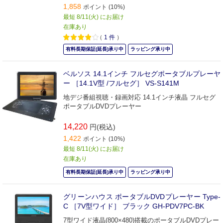
1,858
ポイント (10%)
最短 8/11(火) にお届け
在庫あり
（
1
件
）
有料長期保証(延長)承り中
ラッピング承り中
ベルソス 14.1インチ フルセグポータブルプレーヤ
ー ［14.1V型 /フルセグ］ VS-S141M
地デジ番組視聴・録画対応 14.1インチ液晶 フルセグ
ポータブルDVDプレーヤー
14,220
円(税込)
1,422
ポイント (10%)
最短 8/11(火) にお届け
在庫あり
有料長期保証(延長)承り中
ラッピング承り中
グリーンハウス ポータブルDVDプレーヤー Type-
C ［7V型ワイド］ ブラック GH-PDV7PC-BK
7型ワイド液晶(800×480)搭載のポータブルDVDプレー