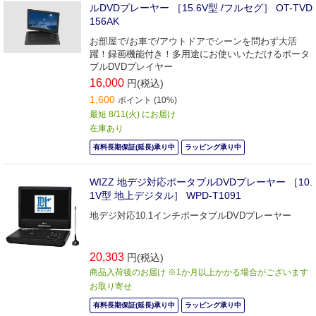
ルDVDプレーヤー ［15.6V型 /フルセグ］ OT-TVD
156AK
お部屋で/お車で/アウトドアでシーンを問わず大活
躍！録画機能付き！多用途にお使いいただけるポータ
ブルDVDプレイヤー
16,000
円(税込)
1,600
ポイント (10%)
最短 8/11(火) にお届け
在庫あり
有料長期保証(延長)承り中
ラッピング承り中
WIZZ 地デジ対応ポータブルDVDプレーヤー ［10.
1V型 地上デジタル］ WPD-T1091
地デジ対応10.1インチポータブルDVDプレーヤー
20,303
円(税込)
商品入荷後のお届け ※1か月以上かかる場合がございます
お取り寄せ
有料長期保証(延長)承り中
ラッピング承り中