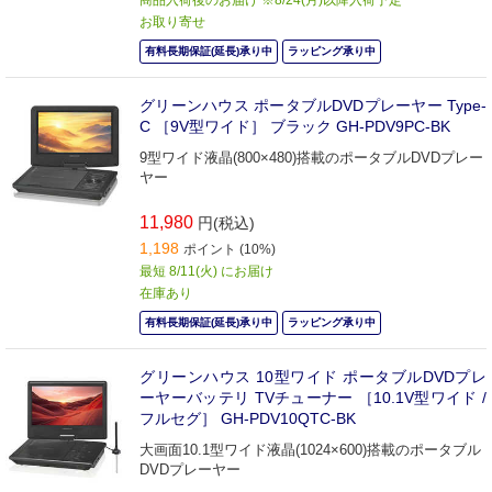
商品入荷後のお届け ※8/24(月)以降入荷予定
お取り寄せ
有料長期保証(延長)承り中
ラッピング承り中
グリーンハウス ポータブルDVDプレーヤー Type-
C ［9V型ワイド］ ブラック GH-PDV9PC-BK
9型ワイド液晶(800×480)搭載のポータブルDVDプレー
ヤー
11,980
円(税込)
1,198
ポイント (10%)
最短 8/11(火) にお届け
在庫あり
有料長期保証(延長)承り中
ラッピング承り中
グリーンハウス 10型ワイド ポータブルDVDプレ
ーヤーバッテリ TVチューナー ［10.1V型ワイド /
フルセグ］ GH-PDV10QTC-BK
大画面10.1型ワイド液晶(1024×600)搭載のポータブル
DVDプレーヤー