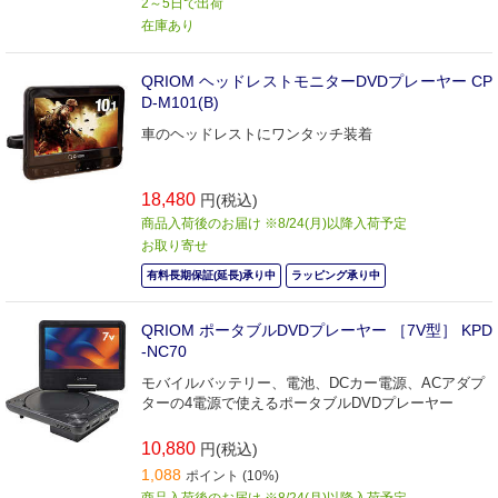
2～5日で出荷
在庫あり
QRIOM ヘッドレストモニターDVDプレーヤー CP
D-M101(B)
車のヘッドレストにワンタッチ装着
18,480
円(税込)
商品入荷後のお届け ※8/24(月)以降入荷予定
お取り寄せ
有料長期保証(延長)承り中
ラッピング承り中
QRIOM ポータブルDVDプレーヤー ［7V型］ KPD
-NC70
モバイルバッテリー、電池、DCカー電源、ACアダプ
ターの4電源で使えるポータブルDVDプレーヤー
10,880
円(税込)
1,088
ポイント (10%)