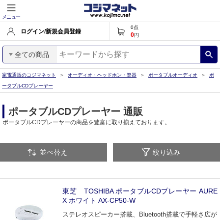
メニュー
0
点
ログイン/新規会員登録
0
円
全ての商品
家電通販のコジマネット
オーディオ・ヘッドホン・楽器
ポータブルオーディオ
ポ
ータブルCDプレーヤー
ポータブルCDプレーヤー 通販
ポータブルCDプレーヤーの商品を豊富に取り揃えております。
並べ替え
絞り込み
東芝 TOSHIBA ポータブルCDプレーヤー AURE
X ホワイト AX-CP50-W
ステレオスピーカー搭載、Bluetooth搭載で手軽さ広が