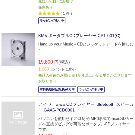
最短 8/9(日) にお届け
在庫あり
（
1
件
）
ラッピング承り中
KM5 ポータブルCDプレーヤー CP1-001(C)
Hang up your Music～CDとジャケットアートを愉しむ
～
19,800
円(税込)
1,980
ポイント (10%)
商品入荷後のお届け ※1か月以上かかる場合がございます
お取り寄せ
有料長期保証(延長)承り中
ラッピング承り中
アイワ aiwa CDプレイヤー Bluetooth スピーカ
ー GAA5-PCD0001
パソコンを使用せずにCDからMP3形式でmicroSDカー
ドへ直接ダビングが可能なポータブルCDプレイヤー
です。