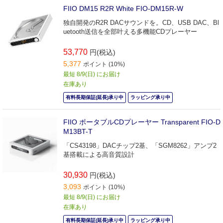
FIIO DM15 R2R White FIO-DM15R-W
独自開発のR2R DACサウンドを。CD、USB DAC、Bl
uetooth送信を全部叶える多機能CDプレーヤー
53,770
円(税込)
5,377
ポイント (10%)
最短 8/9(日) にお届け
在庫あり
有料長期保証(延長)承り中
ラッピング承り中
FIIO ポータブルCDプレーヤー Transparent FIO-D
M13BT-T
「CS43198」DACチップ2基、「SGM8262」アンプ2
基搭載による高音質設計
30,930
円(税込)
3,093
ポイント (10%)
最短 8/9(日) にお届け
在庫あり
有料長期保証(延長)承り中
ラッピング承り中