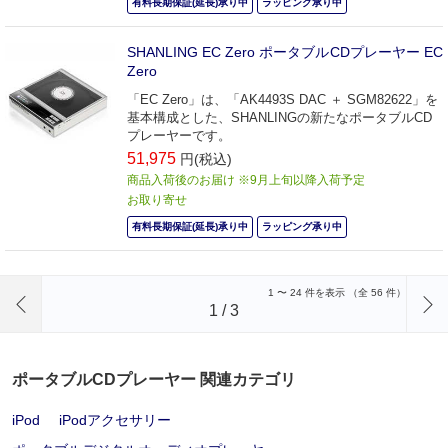
有料長期保証(延長)承り中
ラッピング承り中
SHANLING EC Zero ポータブルCDプレーヤー EC
Zero
「EC Zero」は、「AK4493S DAC ＋ SGM82622」を
基本構成とした、SHANLINGの新たなポータブルCD
プレーヤーです。
51,975
円(税込)
商品入荷後のお届け ※9月上旬以降入荷予定
お取り寄せ
有料長期保証(延長)承り中
ラッピング承り中
前のページへ
1
〜
24
件を表示 （全
56
件）
1
/
3
ポータブルCDプレーヤー 関連カテゴリ
iPod
iPodアクセサリー