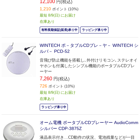
12,100
円(税込)
1,210
ポイント (10%)
最短 8/9(日) にお届け
在庫あり
有料長期保証(延長)承り中
ラッピング承り中
WINTECH ポ－タブルCDプレ－ヤ－ WINTECH シ
ルバ－ PCD-52
音飛び防止機能を搭載し､外付けリモコン､ステレオイ
ヤホンも付属したシンプル機能のポータブルCDプレ
ーヤー
7,260
円(税込)
726
ポイント (10%)
最短 8/9(日) にお届け
在庫あり
ラッピング承り中
オーム電機 ポータブルCDプレーヤー AudioComm
シルバー CDP-3875Z
液晶表示付き…CD動作の状況、電池残量などが一目