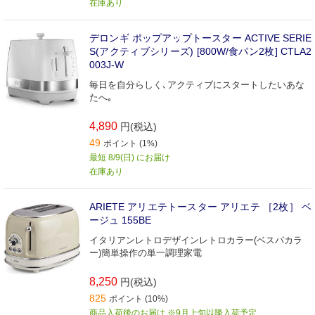
在庫あり
デロンギ ポップアップトースター ACTIVE SERIE
S(アクティブシリーズ) [800W/食パン2枚] CTLA2
003J-W
毎日を自分らしく､アクティブにスタートしたいあな
たへ｡
4,890
円(税込)
49
ポイント (1%)
最短 8/9(日) にお届け
在庫あり
ARIETE アリエテトースター アリエテ ［2枚］ ベ
ージュ 155BE
イタリアンレトロデザインレトロカラー(ベスパカラ
ー)簡単操作の単一調理家電
8,250
円(税込)
825
ポイント (10%)
商品入荷後のお届け ※9月上旬以降入荷予定