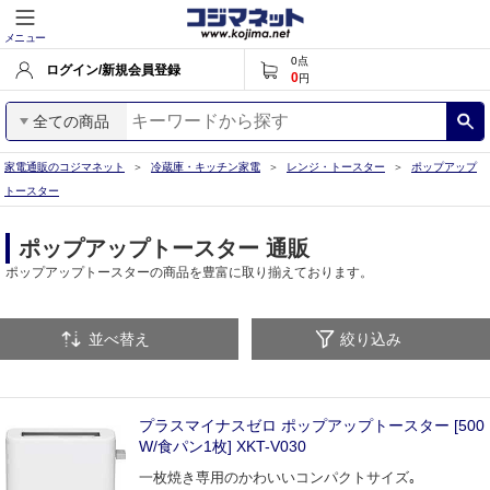
メニュー
0
点
ログイン/新規会員登録
0
円
全ての商品
家電通販のコジマネット
冷蔵庫・キッチン家電
レンジ・トースター
ポップアップ
トースター
ポップアップトースター 通販
ポップアップトースターの商品を豊富に取り揃えております。
並べ替え
絞り込み
プラスマイナスゼロ ポップアップトースター [500
W/食パン1枚] XKT-V030
一枚焼き専用のかわいいコンパクトサイズ｡