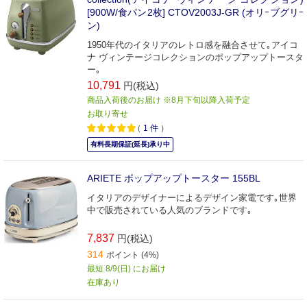
[900W/食パン2枚] CTOV2003J-GR (オリｰブグリｰ
ン)
1950年代のイタリアのレトロ感を融合させて｡アイコ
ナ ヴィンテージコレクションのポップアップトースタ
ー｡
10,791
円(税込)
商品入荷後のお届け ※8月下旬以降入荷予定
お取り寄せ
（
1
件
）
有料長期保証(延長)承り中
ARIETE ポップアップトースター 155BL
イタリアのデザイナーによるデザイン家電です｡世界
中で販売されている人気のブランドです｡
7,837
円(税込)
314
ポイント (4%)
最短 8/9(日) にお届け
在庫あり