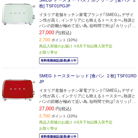
枚] TSF01PGJP
イタリア老舗キッチン家電ブランド｢SMEG｣｡デザイ
ン性が高く､インテリアにも映えるトースター｡熱源と
パンの距離が極めて近い為､短時間で外は｢カリッ｣｢中
はふんわりもちもち｣と美味しく焼き上げます｡
27,000
円(税込)
2,700
ポイント (10%)
商品入荷後のお届け ※8月下旬以降入荷予定
お取り寄せ
有料長期保証(延長)承り中
SMEG トースター レッド [食パン ２枚] TSF01RD
JP
イタリア老舗キッチン家電ブランド｢SMEG｣｡デザイ
ン性が高く､インテリアにも映えるトースター｡熱源と
パンの距離が極めて近い為､短時間で外は｢カリッ｣｢中
はふんわりもちもち｣と美味しく焼き上げます｡
27,000
円(税込)
2,700
ポイント (10%)
商品入荷後のお届け ※8月下旬以降入荷予定
お取り寄せ
有料長期保証(延長)承り中