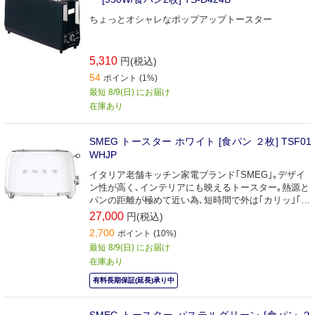
ちょっとオシャレなポップアップトースター
5,310
円(税込)
54
ポイント (1%)
最短 8/9(日) にお届け
在庫あり
SMEG トースター ホワイト [食パン ２枚] TSF01
WHJP
イタリア老舗キッチン家電ブランド｢SMEG｣｡デザイ
ン性が高く､インテリアにも映えるトースター｡熱源と
パンの距離が極めて近い為､短時間で外は｢カリッ｣｢中
はふんわりもちもち｣と美味しく焼き上げます｡
27,000
円(税込)
2,700
ポイント (10%)
最短 8/9(日) にお届け
在庫あり
有料長期保証(延長)承り中
SMEG トースター パステルグリーン [食パン ２