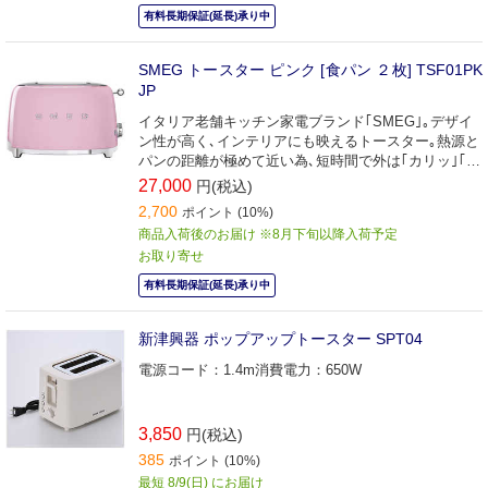
有料長期保証(延長)承り中
SMEG トースター ピンク [食パン ２枚] TSF01PK
JP
イタリア老舗キッチン家電ブランド｢SMEG｣｡デザイ
ン性が高く､インテリアにも映えるトースター｡熱源と
パンの距離が極めて近い為､短時間で外は｢カリッ｣｢中
はふんわりもちもち｣と美味しく焼き上げます｡
27,000
円(税込)
2,700
ポイント (10%)
商品入荷後のお届け ※8月下旬以降入荷予定
お取り寄せ
有料長期保証(延長)承り中
新津興器 ポップアップトースター SPT04
電源コード：1.4m消費電力：650W
3,850
円(税込)
385
ポイント (10%)
最短 8/9(日) にお届け