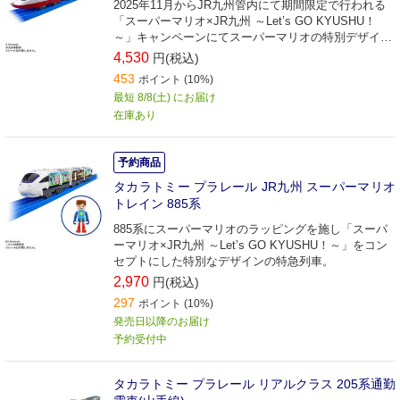
2025年11月からJR九州管内にて期間限定で行われる
「スーパーマリオ×JR九州 ～Let’s GО KYUSHU！
～」キャンペーンにてスーパーマリオの特別デザイン
が施された西九州新幹線かもめが、実車と同じ6両編
4,530
円(税込)
成にプラキッズが1体付属してプラレールに登場で
453
ポイント (10%)
す。
最短 8/8(土) にお届け
在庫あり
予約商品
タカラトミー プラレール JR九州 スーパーマリオ
トレイン 885系
885系にスーパーマリオのラッピングを施し「スーパ
ーマリオ×JR九州 ～Let’s GO KYUSHU！～」をコン
セプトにした特別なデザインの特急列車。
2,970
円(税込)
297
ポイント (10%)
発売日以降のお届け
予約受付中
タカラトミー プラレール リアルクラス 205系通勤