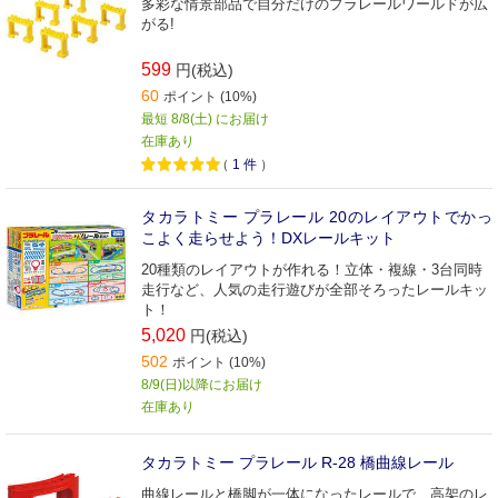
多彩な情景部品で自分だけのプラレールワールドが広
がる!
599
円(税込)
60
ポイント (10%)
最短 8/8(土) にお届け
在庫あり
（
1
件
）
タカラトミー プラレール 20のレイアウトでかっ
こよく走らせよう！DXレールキット
20種類のレイアウトが作れる！立体・複線・3台同時
走行など、人気の走行遊びが全部そろったレールキッ
ト！
5,020
円(税込)
502
ポイント (10%)
8/9(日)以降にお届け
在庫あり
タカラトミー プラレール R-28 橋曲線レール
曲線レールと橋脚が一体になったレールで、高架のレ