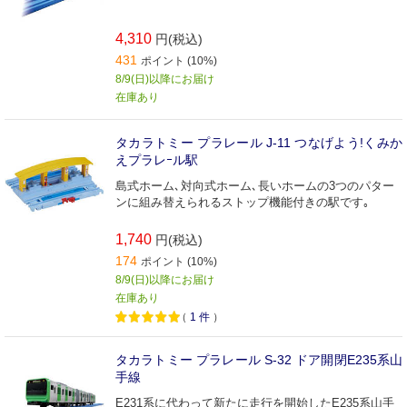
4,310
円(税込)
431
ポイント (10%)
8/9(日)以降にお届け
在庫あり
タカラトミー プラレール J-11 つなげよう!くみか
えプラレｰル駅
島式ホーム､対向式ホーム､長いホームの3つのパター
ンに組み替えられるストップ機能付きの駅です｡
1,740
円(税込)
174
ポイント (10%)
8/9(日)以降にお届け
在庫あり
（
1
件
）
タカラトミー プラレール S-32 ドア開閉E235系山
手線
E231系に代わって新たに走行を開始したE235系山手