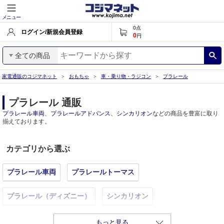
メニュー
0
点
ログイン/新規会員登録
0
円
全ての商品
家電通販のコジマネット
おもちゃ
車・乗り物・ラジコン
プラレール
プラレール 通販
プラレール車両
、
プラレールアドバンス
、
シンカリオン
などの商品を豊富に取り
揃えております。
カテゴリから選ぶ
プラレール車両
プラレールトーマス
プラレール（ディズニー）
シンカリオン
レール・レールセット・情景部品
その他（プラレール）
もっと見る