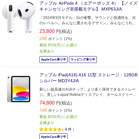
アップル AirPods 4 （エアーポッズ 4） 【ノイズ
キャンセリング非搭載モデル】 MXP63J/A
「2024年9月モデル」白の衝撃。サウンドと快適性を、次
のレベルへ。みんなに愛されるデザイン。みんなにうれし
いフィット感。みんなに愛されるデザイン。驚くようなサ
23,800
円(税込)
ウンド。
238
ポイント (1%)
最短 8/10(月) にお届け
在庫あり
AppleCare承り中
ラッピング承り中
アップル iPad(A16) A16 11型 ストレージ：128GB
シルバー MD3Y4J/A
新しい超高速のA16チップ。より多く保存できるストレー
ジ。美しいLiquid Retinaディスプレイ。オールスクリーン
のデザイン。もっと夢中になれるiPadです。
74,800
円(税込)
748
ポイント (1%)
最短 8/10(月) にお届け
在庫あり
（
4
件
）
AppleCare承り中