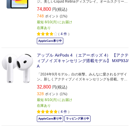
ジ。美しいLiquid Retinaディスプレイ。オールスクリーン
のデザイン。もっと夢中になれるiPadです。
74,800
円(税込)
748
ポイント (1%)
最短 8/10(月) にお届け
在庫あり
（
4
件
）
AppleCare承り中
アップル AirPods 4 （エアーポッズ 4） 【アクテ
ィブノイズキャンセリング搭載モデル】 MXP93J/
A
「2024年9月モデル」白の衝撃。みんなに愛されるデザイ
ン。新しくアクティブノイズキャンセリングを搭載。サウ
ンド、快適性、ノイズコントロールを、次のレベルへ。み
32,800
円(税込)
んなに愛されるデザイン。みんなにうれしいフィット感。
328
ポイント (1%)
最短 8/10(月) にお届け
在庫あり
（
4
件
）
AppleCare承り中
ラッピング承り中