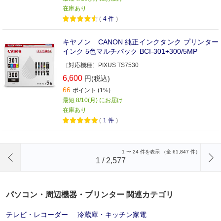
在庫あり
（
4
件
）
キヤノン CANON 純正インクタンク プリンター
インク 5色マルチパック BCI-301+300/5MP
［対応機種］PIXUS TS7530
6,600
円(税込)
66
ポイント (1%)
最短 8/10(月) にお届け
在庫あり
（
1
件
）
前のページへ
1
〜
24
件を表示 （全
61,847
件）
1
/
2,577
パソコン・周辺機器・プリンター 関連カテゴリ
テレビ・レコーダー
冷蔵庫・キッチン家電