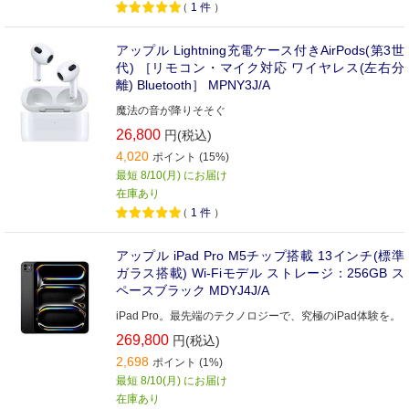
（
1
件
）
アップル Lightning充電ケース付きAirPods(第3世
代) ［リモコン・マイク対応 ワイヤレス(左右分
離) Bluetooth］ MPNY3J/A
魔法の音が降りそそぐ
26,800
円(税込)
4,020
ポイント (15%)
最短 8/10(月) にお届け
在庫あり
（
1
件
）
アップル iPad Pro M5チップ搭載 13インチ(標準
ガラス搭載) Wi-Fiモデル ストレージ：256GB ス
ペースブラック MDYJ4J/A
iPad Pro。最先端のテクノロジーで、究極のiPad体験を。
269,800
円(税込)
2,698
ポイント (1%)
最短 8/10(月) にお届け
在庫あり