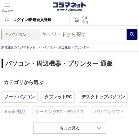
メニュー
0
点
ログイン/新規会員登録
0
円
パソコン・周辺機器・プリンター
家電通販のコジマネット
パソコン・周辺機器・プリンター
パソコン・周辺機器・プリンター 通販
カテゴリから選ぶ
ノートパソコン
タブレットPC
デスクトップパソコン
Apple製品
ゲーミングPC・デバイス
パソコンソフト
PCパーツ
PCサプライ・周辺機器
もっと見る