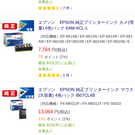
在庫あり
（
7
件
）
エプソン EPSON 純正プリンターインク カメ(増
量) 6色パック KAM-6CL-L
［対応機種］EP-881AB / EP-881AN / EP-881AR / EP-881
AW / EP-882AB / EP-882AR / EP-882AW / EP-883AB / EP-
883AR / EP-883AW / EP-884AB / EP-884AR / EP-884AW /
7,764
円(税込)
EP-885AB / EP-885AR / EP-885AW / EP-886AB / EP-886
78
AR / EP-886AW
ポイント (1%)
最短 8/10(月) にお届け
在庫あり
（
1
件
）
エプソン EPSON 純正プリンターインク マウス
(大容量) 4色パック IB07CL4B
［対応機種］PX-M6010F / PX-M6011F / PX-S6010
13,064
円(税込)
131
ポイント (1%)
最短 8/10(月) にお届け
在庫あり