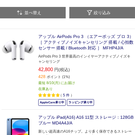
プリンター・スキャナー
プリンターインク
並べ替え
絞り込み
印刷用紙・ラベル
電子書籍リーダー
アップル AirPods Pro 3 （エアーポッズ プロ 3）
［ アクティブノイズキャンセリング 搭載 / 心拍数
センサー 搭載 / Bluetooth 対応 ］ MFHP4J/A
AirPods Pro 3 世界最高のインイヤーアクティブノイズキ
ャンセリング
42,800
円(税込)
428
ポイント (1%)
最短 8/10(月) にお届け
在庫あり
（
5
件
）
AppleCare承り中
ラッピング承り中
アップル iPad(A16) A16 11型 ストレージ：128GB
ブルー MD4A4J/A
新しい超高速のA16チップ。より多く保存できるストレー