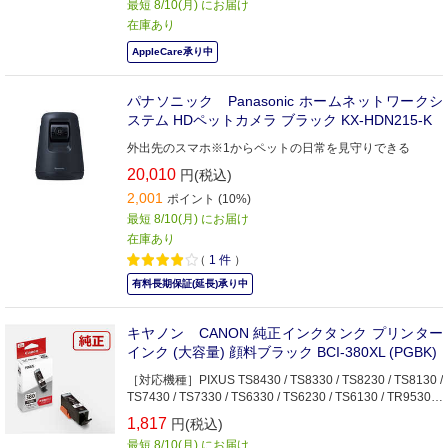
最短 8/10(月) にお届け
在庫あり
AppleCare承り中
パナソニック Panasonic ホームネットワークシ
ステム HDペットカメラ ブラック KX-HDN215-K
外出先のスマホ※1からペットの日常を見守りできる
20,010
円(税込)
2,001
ポイント (10%)
最短 8/10(月) にお届け
在庫あり
（
1
件
）
有料長期保証(延長)承り中
キヤノン CANON 純正インクタンク プリンター
インク (大容量) 顔料ブラック BCI-380XL (PGBK)
［対応機種］PIXUS TS8430 / TS8330 / TS8230 / TS8130 /
TS7430 / TS7330 / TS6330 / TS6230 / TS6130 / TR9530a
/ TR9530 / TR8630 / TR8630a / TR8530 / TR7530 / TR703
1,817
円(税込)
/ TR703a
最短 8/10(月) にお届け