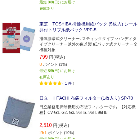
最短 8/9(日) にお届け
在庫あり
東芝 TOSHIBA 掃除機用紙パック (5枚入) シール
弁付トリプル紙パック VPF-5
排気循環式クリーナー､スティックタイプ･ハンディタ
イプクリーナー以外の東芝製 紙パック式クリーナー全
機種対象
799
円(税込)
8
ポイント (1%)
最短 8/9(日) にお届け
在庫あり
（
1
件
）
日立 HITACHI 布袋フィルター(1枚入り) SP‐70
日立業務用掃除機用の布袋フィルターです｡ 【対応機
種】CV-G1､G2､G3､96HS､96H､96HB
2,510
円(税込)
251
ポイント (10%)