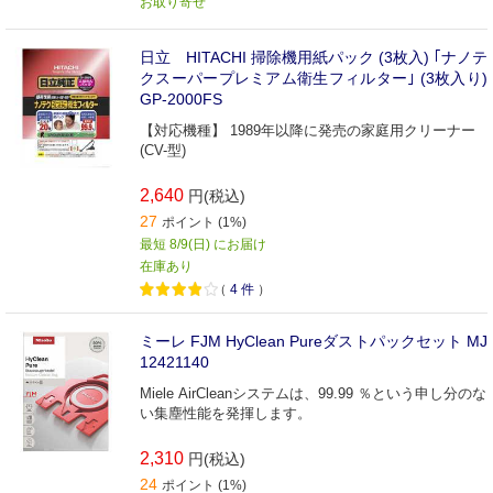
お取り寄せ
日立 HITACHI 掃除機用紙パック (3枚入) ｢ナノテ
クスーパープレミアム衛生フィルター｣ (3枚入り)
GP-2000FS
【対応機種】 1989年以降に発売の家庭用クリーナー
(CV-型)
2,640
円(税込)
27
ポイント (1%)
最短 8/9(日) にお届け
在庫あり
（
4
件
）
ミーレ FJM HyClean Pureダストパックセット MJ
12421140
Miele AirCleanシステムは、99.99 ％という申し分のな
い集塵性能を発揮します。
2,310
円(税込)
24
ポイント (1%)