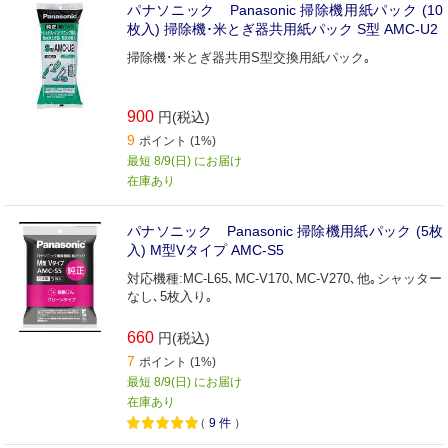
パナソニック Panasonic 掃除機用紙パック (10
枚入) 掃除機･米とぎ器共用紙パック S型 AMC-U2
掃除機･米とぎ器共用S型交換用紙パック｡
900
円(税込)
9
ポイント (1%)
最短 8/9(日) にお届け
在庫あり
パナソニック Panasonic 掃除機用紙パック (5枚
入) M型Vタイプ AMC-S5
対応機種:MC-L65､MC-V170､MC-V270､他｡シャッター
なし､5枚入り｡
660
円(税込)
7
ポイント (1%)
最短 8/9(日) にお届け
在庫あり
（
9
件
）