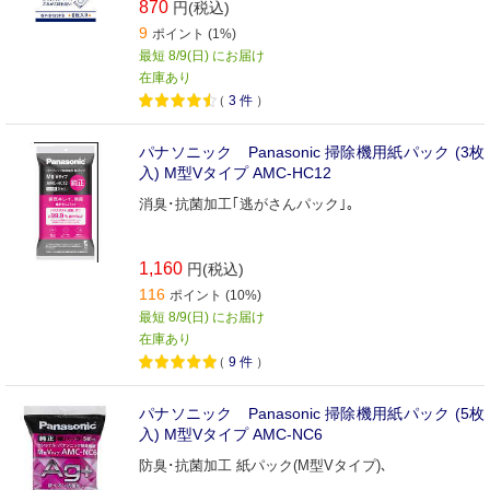
870
円(税込)
9
ポイント (1%)
最短 8/9(日) にお届け
在庫あり
（
3
件
）
パナソニック Panasonic 掃除機用紙パック (3枚
入) M型Vタイプ AMC-HC12
消臭･抗菌加工｢逃がさんパック｣｡
1,160
円(税込)
116
ポイント (10%)
最短 8/9(日) にお届け
在庫あり
（
9
件
）
パナソニック Panasonic 掃除機用紙パック (5枚
入) M型Vタイプ AMC-NC6
防臭･抗菌加工 紙パック(M型Vタイプ)､