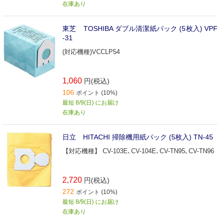
在庫あり
東芝 TOSHIBA ダブル清潔紙パック (5枚入) VPF
-31
(対応機種)VCCLP54
1,060
円(税込)
106
ポイント (10%)
最短 8/9(日) にお届け
在庫あり
日立 HITACHI 掃除機用紙パック (5枚入) TN-45
【対応機種】 CV-103E､CV-104E､CV-TN95､CV-TN96
2,720
円(税込)
272
ポイント (10%)
最短 8/9(日) にお届け
在庫あり