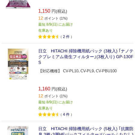
1,150
円(税込)
12
ポイント (1%)
最短 8/9(日) にお届け
在庫あり
（
2
件
）
日立 HITACHI 掃除機用紙パック (3枚入) ｢ナノテ
クプレミアム衛生フィルター｣(3枚入り) GP-130F
S
【対応機種】 CV-PL10､CV-PL9､CV-PBU100
1,160
円(税込)
12
ポイント (1%)
最短 8/9(日) にお届け
在庫あり
（
4
件
）
日立 HITACHI 掃除機用紙パック (5枚入) ｢抗菌防
臭 3種･3層HEパックフィルター｣(シールふたなし)