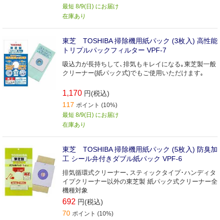
最短 8/9(日) にお届け
在庫あり
東芝 TOSHIBA 掃除機用紙パック (3枚入) 高性能
トリプルパックフィルター VPF-7
吸込力が長持ちして､排気もキレイになる｡東芝製一般
クリーナー(紙パック式)でもご使用いただけます｡
1,170
円(税込)
117
ポイント (10%)
最短 8/9(日) にお届け
在庫あり
東芝 TOSHIBA 掃除機用紙パック (5枚入) 防臭加
工 シール弁付きダブル紙パック VPF-6
排気循環式クリーナー､スティックタイプ･ハンディタ
イプクリーナー以外の東芝製 紙パック式クリーナー全
機種対象
692
円(税込)
70
ポイント (10%)