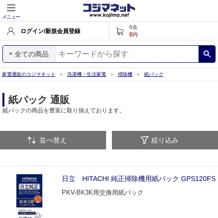
メニュー
0
点
ログイン/新規会員登録
0
円
全ての商品
家電通販のコジマネット
洗濯機・生活家電
掃除機
紙パック
紙パック 通販
紙パックの商品を豊富に取り揃えております。
並べ替え
絞り込み
日立 HITACHI 純正掃除機用紙パック GPS120FS
PKV-BK3K用交換用紙パック