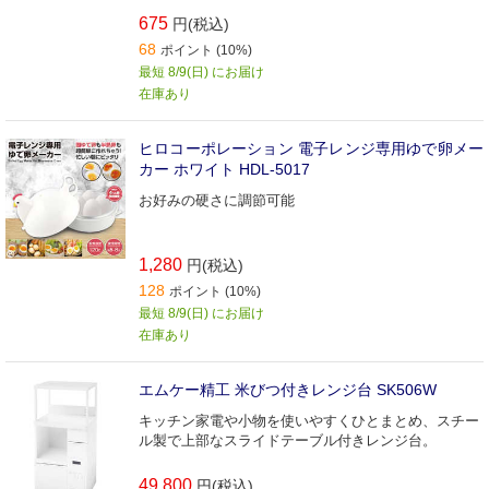
675
円(税込)
68
ポイント (10%)
最短 8/9(日) にお届け
在庫あり
ヒロコーポレーション 電子レンジ専用ゆで卵メー
カー ホワイト HDL-5017
お好みの硬さに調節可能
1,280
円(税込)
128
ポイント (10%)
最短 8/9(日) にお届け
在庫あり
エムケー精工 米びつ付きレンジ台 SK506W
キッチン家電や小物を使いやすくひとまとめ、スチー
ル製で上部なスライドテーブル付きレンジ台。
49,800
円(税込)