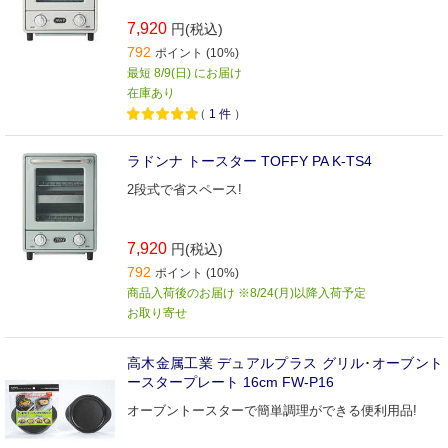
7,920
円(税込)
792
ポイント (10%)
最短 8/9(日) にお届け
在庫あり
（
1
件
）
ラドンナ トースター TOFFY PA K-TS4
2段式で省スペース!
7,920
円(税込)
792
ポイント (10%)
商品入荷後のお届け ※8/24(月)以降入荷予定
お取り寄せ
高木金属工業 デュアルプラス グリル･オーブント
ースタープレート 16cm FW-P16
オーブントースターで簡単調理ができる便利用品!