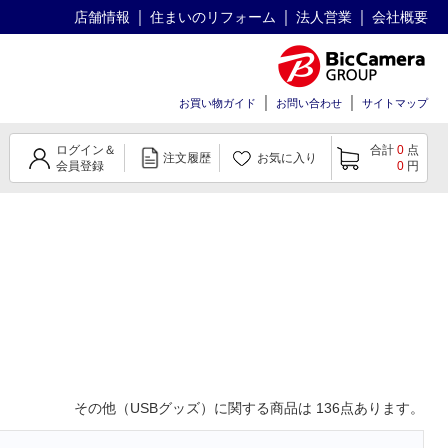
店舗情報
住まいのリフォーム
法人営業
会社概要
お買い物ガイド
お問い合わせ
サイトマップ
ログイン＆
合計
0
点
注文履歴
お気に入り
会員登録
0
円
その他（USBグッズ）
に関する商品は
136
点あります。