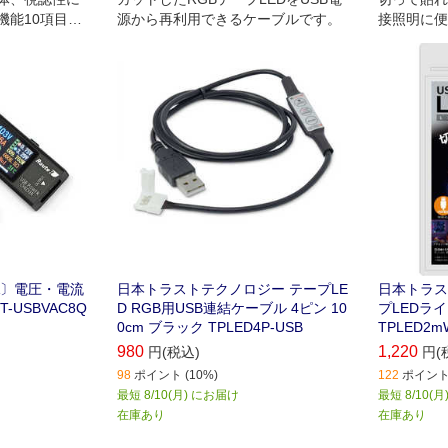
機能10項目表
源から再利用できるケーブルです。
接照明に便
ェッカーです。
A〕電圧・電流
日本トラストテクノロジー テープLE
日本トラス
-USBVAC8Q
D RGB用USB連結ケーブル 4ピン 10
プLEDライ
0cm ブラック TPLED4P-USB
TPLED2m
980
1,220
円(税込)
円(
98
ポイント (10%)
122
ポイント 
最短 8/10(月) にお届け
最短 8/10(
在庫あり
在庫あり