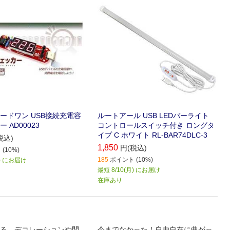
ードワン USB接続充電容
ルートアール USB LEDバーライト
 AD00023
コントロールスイッチ付き ロングタ
イプ C ホワイト RL-BAR74DLC-3
税込)
1,850
円(税込)
(10%)
185
ポイント (10%)
月) にお届け
最短 8/10(月) にお届け
在庫あり
る、デコレーションや間
今までなかった！自由自在に曲がっ