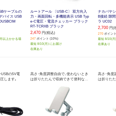
SBケーブルの
ルートアール 〔USB-C〕 双方向入
ナカバヤシ US
バイス USB
力・画面回転・多機能表示 USB Typ
B接続 隙
ADUSBCIM
e-C電圧・電流チェッカー ブラック
ラ UC02
RT-TCRXB ブラック
2,700
円(
2,470
円(税込)
270
ポイント 
247
ポイント (10%)
か月以上かかる場
最短 8/10(
最短 8/10(月) にお届け
在庫あり
在庫あり
ーUSBの5V電
高さ･角度調整自由で､使わないとき
高さ･角度
昇圧します｡
は折りたたんで収納できて便利なス
は折りたた
マホ&タブレットスタンド｡高さが出
マホ&タブ
せるので調理中でも見やすい｡
せるので調