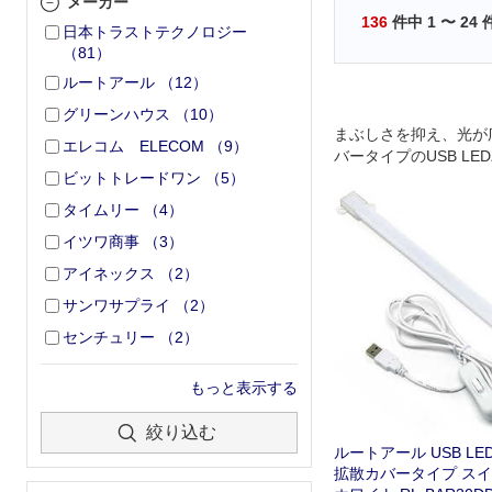
メーカー
136
件中
1
〜
24
日本トラストテクノロジー
（
81
）
ルートアール
（
12
）
グリーンハウス
（
10
）
まぶしさを抑え、光が
エレコム ELECOM
（
9
）
バータイプのUSB LE
ビットトレードワン
（
5
）
す。
タイムリー
（
4
）
イツワ商事
（
3
）
アイネックス
（
2
）
サンワサプライ
（
2
）
センチュリー
（
2
）
もっと表示する
絞り込む
ルートアール USB L
拡散カバータイプ スイ