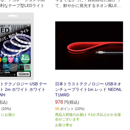
利なテープ型LEDライト
て、鮮やかに発光するネオン風LED
ライト
トテクノロジー USB テー
日本トラストテクノロジー USBネオ
ト 2m ホワイト ホワイト
ンチューブライト1m レッド NEONL
WH
T1MRD
978
税込)
円(税込)
(10%)
98
ポイント (10%)
月) にお届け
商品入荷後のお届け ※1か月以上かかる場
合がございます
お取り寄せ