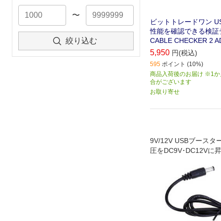
〜
ビットトレードワン U
性能を確認できる検証デ
CABLE CHECKER 2 
絞り込む
5,950
円(税込)
595
ポイント (10%)
商品入荷後のお届け ※1
合がございます
お取り寄せ
9V/12V USBブースタ
圧をDC9V･DC12Vに