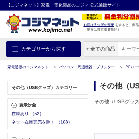
【コジマネット】家電・電化製品のコジマ 公式通販サイト
お届け先住所の変更
をすると、商品
（現在は
東京都
豊島区
）
カテゴリーから探す
全ての商品
家電通販のコジマネット
パソコン・周辺機器・プリンター
PCパー
その他（U
その他（USBグッズ）カテゴリー
その他（USBグッ
表示対象
在庫あり
（
52
）
ネット在庫完売を除く
（
108
）