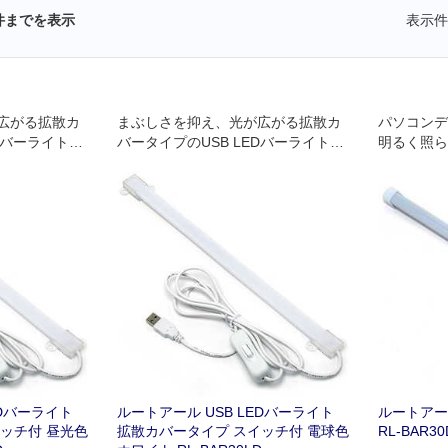
件までを表示
表示件
広がる拡散カ
まぶしさを抑え、光が広がる拡散カ
パソコンデ
Dバーライトで
バータイプのUSB LEDバーライトで
明るく照ら
す。
のLEDラ
EDバーライト
ルートアール USB LEDバーライト
ルートアール 
ッチ付 昼光色
拡散カバータイプ スイッチ付 電球色
RL-BAR30