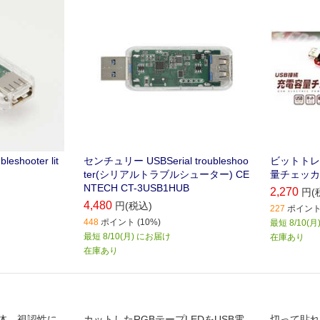
きるアイテム
shooter lit
センチュリー USBSerial troubleshoo
ビットトレ
ter(シリアルトラブルシューター) CE
量チェッカー
NTECH CT-3USB1HUB
2,270
円(
4,480
円(税込)
227
ポイント 
448
ポイント (10%)
最短 8/10(
最短 8/10(月) にお届け
在庫あり
在庫あり
体、視認性に
カットしたRGBテープLEDをUSB電
切って貼れ