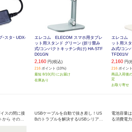
ブｰスタｰ UDX-
エレコム ELECOM スマホ用タブレ
エレコム 
ット用スタンド グリーン (折リ畳み
ット用スタ
式/コンパクトキッチン向け) HA-STF
み式/コンパ
D01GN
TFD01IV
2,160
2,160
円(税込)
円(
216
ポイント (10%)
216
ポイント 
最短 8/10(月) にお届け
商品入荷後のお
定
在庫あり
お取り寄せ
バイスの間に接
USBケーブルを自動で抜き差し！US
電池容量は
トから そのUS
Bのトラブルを解決するUSBシリアル
る消費電力
を常時監視し､
接続版トラブルシューター
合に 自動で再