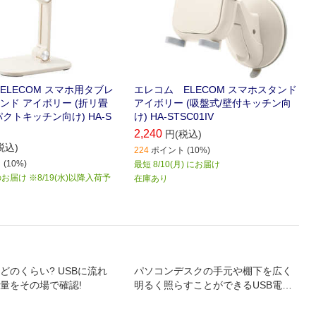
ELECOM スマホ用タブレ
エレコム ELECOM スマホスタンド
ンド アイボリー (折リ畳
アイボリー (吸盤式/壁付キッチン向
クトキッチン向け) HA-S
け) HA-STSC01IV
2,240
円(税込)
税込)
224
ポイント (10%)
(10%)
最短 8/10(月) にお届け
届け ※8/19(水)以降入荷予
在庫あり
どのくらい? USBに流れ
パソコンデスクの手元や棚下を広く
量をその場で確認!
明るく照らすことができるUSB電源
のLEDライトです。