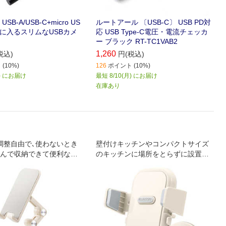
B-A/USB-C+micro US
ルートアール 〔USB-C〕 USB PD対
間に入るスリムなUSBカメ
応 USB Type-C電圧・電流チェッカ
ー ブラック RT-TC1VAB2
1,260
税込)
円(税込)
(10%)
126
ポイント (10%)
月) にお届け
最短 8/10(月) にお届け
在庫あり
調整自由で､使わないとき
壁付けキッチンやコンパクトサイズ
んで収納できて便利なス
のキッチンに場所をとらずに設置で
レットスタンド｡高さが出
きて便利なキッチンの壁にくっつく
理中でも見やすい｡
スマホホルダー｡ぐらつかずに使えて
ストレスフリー｡