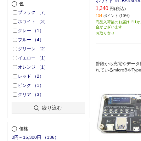
ホワイト RL-BAR30D
色
1,340
円(税込)
ブラック
（
7
）
134
ポイント (10%)
ホワイト
（
3
）
商品入荷後のお届け ※1
合がございます
グレー
（
1
）
お取り寄せ
ブルー
（
4
）
グリーン
（
2
）
イエロー
（
1
）
普段から充電やデータ
オレンジ
（
1
）
れているmicroBやTyp
ーブルの抵抗値や対応
レッド
（
2
）
できない情報を検証で
ピンク
（
1
）
クリア
（
3
）
絞り込む
価格
0円～15,300円
（
136
）