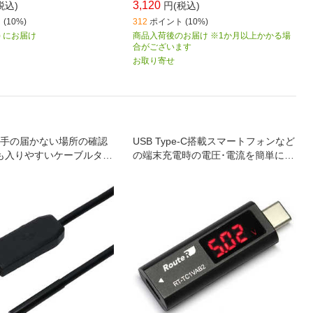
3,120
税込)
円(税込)
(10%)
312
ポイント (10%)
月) にお届け
商品入荷後のお届け ※1か月以上かかる場
合がございます
お取り寄せ
手の届かない場所の確認
USB Type-C搭載スマートフォンなど
も入りやすいケーブルタイ
の端末充電時の電圧･電流を簡単に確
接続カメラ｡ ｢隙間に入るス
認できます｡
カメラ Type-C変換アダプ
Dライト搭載｣