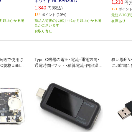
D
ホワイト RL-BAR30LD
1,210
円(
1,340
円(税込)
121
ポイント 
134
ポイント (10%)
最短 8/10(
か月以上かかる場
商品入荷後のお届け ※1か月以上かかる場
在庫あり
合がございます
お取り寄せ
転送で使用さ
Type-C機器の電圧･電流･通電方向･
狭い場所や
eC規格USBケ
通電時間･ワット･積算電流･内部温度
に｡隙間に
規格など､確認
を簡単にチェックできる装置です｡
プのUSB
きます｡
リムなUSB
タ付属 LE