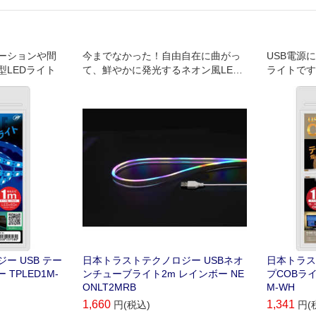
ーションや間
今までなかった！自由自在に曲がっ
USB電源
型LEDライト
て、鮮やかに発光するネオン風LED
ライトです
ライト
ー USB テー
日本トラストテクノロジー USBネオ
日本トラス
 TPLED1M-
ンチューブライト2m レインボー NE
プCOBライ
ONLT2MRB
M-WH
1,660
1,341
円(税込)
円(