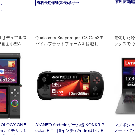
有料長期保証
有料長期保証(延長)承り中
中
AR1はデュアルス
Qualcomm Snapdragon G3 Gen3モ
進化した冷
画面小型And
バイルプラットフォームを搭載し、
ックスで 
。
軽量なボディながら優れたパフォー
思いのまま
マンスを発揮。
ノート
OLOGY ONE
AYANEO Androidゲーム機 KONKR P
レノボジャパ
on / メモリ：1
ocket FIT ［6インチ / Android14 / R
ノートパソコン