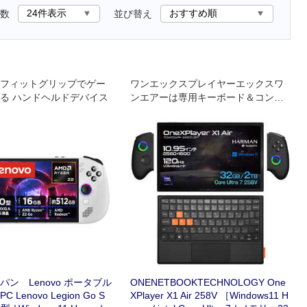
数
並び替え
フィットグリップでゲー
ワンエックスプレイヤーエックスワ
る ハンドヘルドデバイス
ンエアーは専用キーボード＆コント
ローラーの付け替えで異なる3つの形
状で使用出来る3in1PCです。
ン Lenovo ポータブル
ONENETBOOKTECHNOLOGY One
Lenovo Legion Go S
XPlayer X1 Air 258V ［Windows11 H