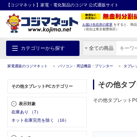
【コジマネット】家電・電化製品のコジマ 公式通販サイト
お届け先住所の変更
をすると、商品
（現在は
東京都
豊島区
）
カテゴリーから探す
全ての商品
家電通販のコジマネット
パソコン・周辺機器・プリンター
タブレッ
その他タブ
その他タブレットPCカテゴリー
その他タブレットP
表示対象
在庫あり
（
7
）
ネット在庫完売を除く
（
16
）