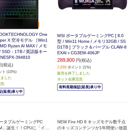
OOKTECHNOLOGY One
MSI ポータブルゲーミングPC [ 8.0
Super X 空冷モデル ［Win1
型 / Win11 Home / メモリ32GB / SS
AMD Ryzen AI MAX / メモ
D1TB ] ブラック＆パープル CLAW-8
/ SSD：1TB / 英語版キー
EXAI＋CG3EM-406JP
ESPX-394810
289,800
円(税込)
円(税込)
2,898
ポイント (1%)
ト (10%)
販売を終了しました
しました
ネット在庫完売
完売
有料長期保証(延長)承り中
(延長)承り中
ポータブルゲーミングPC
NEW Fire HD 8 キッズモデル数千点
A1M」誕生！！CPUに「イン
のキッズコンテンツが1年間使い放題
 Ultra プロセッサー」を採