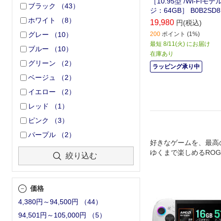
［10.95型 /Wi-Fiモ
ブラック
（
43
）
ジ：64GB］ B0B2SD8
ホワイト
（
8
）
19,980
円(税込)
200
ポイント (1%)
グレー
（
10
）
最短 8/11(火) にお届け
ブルー
（
10
）
在庫あり
グリーン
（
2
）
ラッピング承り中
ベージュ
（
2
）
イエロー
（
2
）
レッド
（
1
）
ピンク
（
3
）
パープル
（
2
）
好きなゲームを、最高
ゆくまで楽しめるROG A
絞り込む
の協力によりさらに進
価格
4,380円～94,500円
（
44
）
94,501円～105,000円
（
5
）