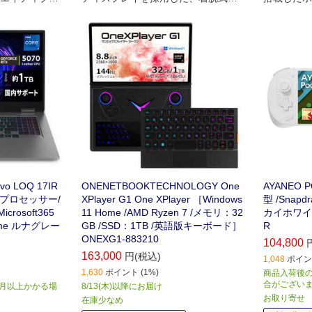
画面ゲーミング
ュアルキーボード搭載のUMPCで
イスです。
す。
 LOQ 17IR
ONENETBOOKTECHNOLOGY One
AYANEO P
00HXプロセッサー/
XPlayer G1 One XPlayer ［Windows
型 /Snapd
crosoft365
11 Home /AMD Ryzen 7 /メモリ：32
カイホワイト 
ome ルナグレー
GB /SSD：1TB /英語版キーボード］
R
ONEXG1-883210
104,800
163,000
円(税込)
1,048
ポイント
1,630
ポイント (1%)
商品入荷後の
合がござい
か月以上かかる場
8/13(木)以降にお届け
お取り寄せ
在庫少なめ