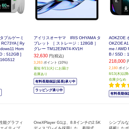
ータブルゲーミ
アイリスオーヤマ IRIS OHYAMA タ
AOKZOE
 RC73YA [ Ry
ブレット ［ ストレージ：128GB ］
OKZOE A1X
Windows11 Hom
グレー TM12E3W74-KV1H
me / AMD
D：512GB ]
B / SSD：
32,630
円(税込)
16G512
218,000
3,263
ポイント (10%)
2,180
ポイント
最短 8/11(火) にお届け
8/13(木)
在庫あり
在庫少なめ
有料長期保証(延長)承り中
ラッピング承り中
中
有料長期保証
性能グラフィ
OneXPlayer G1は、8.8インチの2.5K
シンプルな
リエイティブも
ディスプレイを採用した、着脱式デ
搭載したポ