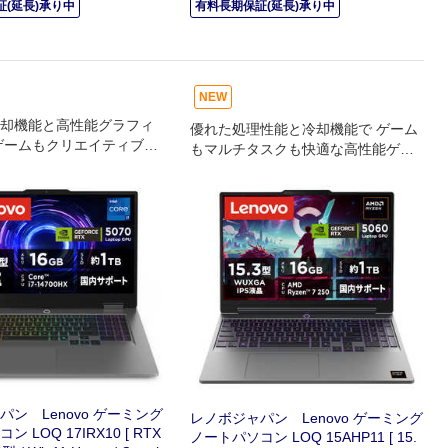
(延長)承り中
有料長期保証(延長)承り中
NEW
却機能と高性能グラフィ
優れた処理性能と冷却機能で ゲーム
ゲームもクリエイティブも
もマルチタスクも快適な高性能ゲー
使える 大画面ゲーミング
ミングノート
ン Lenovo ゲーミング
レノボジャパン Lenovo ゲーミング
 LOQ 17IRX10 [ RTX
ノートパソコン LOQ 15AHP11 [ 15.