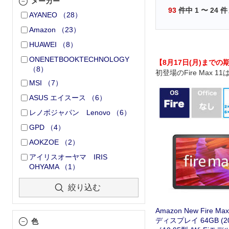
メーカー
93
件中
1
〜
24
件
AYANEO
（
28
）
Amazon
（
23
）
HUAWEI
（
8
）
ONENETBOOKTECHNOLOGY
【8月17日(月)まで
（
8
）
初登場のFire Max 11は
MSI
（
7
）
x1，200画素)、213p
チIPSディスプレイ。
ASUS エイスース
（
6
）
レノボジャパン Lenovo
（
6
）
GPD
（
4
）
AOKZOE
（
2
）
アイリスオーヤマ IRIS
OHYAMA
（
1
）
絞り込む
Amazon New Fire Ma
ディスプレイ 64GB (2
色