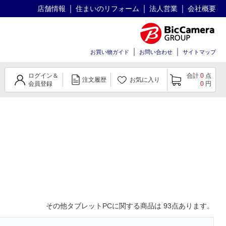
店舗情報
住まいのリフォーム
法人営業
会社概要
お買い物ガイド
お問い合わせ
サイトマップ
ログイン＆
合計
0
点
注文履歴
お気に入り
会員登録
0
円
その他タブレットPC
に関する商品は
93
点あります。