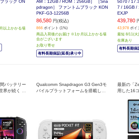
］ ブラック ON
AM：12GB / ROM：256GB］ ［Sna
5070 / 17.
pdragon］ ファントムブラック KON
7 / 16GB
PKF-G3-12256B
EXJP
86,580
439,780
円(税込)
866
ポイント (1%)
43,978
ポイン
か月以上かかる場
商品入荷後のお届け ※1か月以上かかる場
最短 8/11(
合がございます
在庫あり
お取り寄せ
中
有料長期保証
有料長期保証(延長)承り中
時間バッテリー
Qualcomm Snapdragon G3 Gen3モ
最新の「Z
世界が続く ハ
バイルプラットフォームを搭載し、
用した16コ
デバイス
軽量なボディながら優れたパフォー
yzen AI
マンスを発揮。
載。