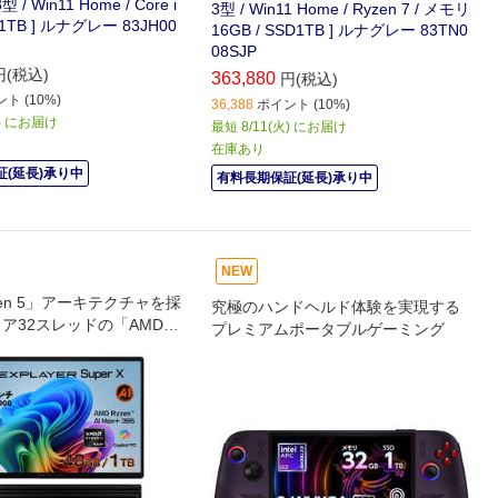
3型 / Win11 Home / Core i
3型 / Win11 Home / Ryzen 7 / メモリ
 / 1TB ] ルナグレー 83JH00
16GB / SSD1TB ] ルナグレー 83TN0
08SJP
円(税込)
363,880
円(税込)
ト (10%)
36,388
ポイント (10%)
火) にお届け
最短 8/11(火) にお届け
在庫あり
(延長)承り中
有料長期保証(延長)承り中
NEW
en 5」アーキテクチャを採
究極のハンドヘルド体験を実現する
ア32スレッドの「AMD R
プレミアムポータブルゲーミング
 Max+ 395」プロセッサー搭