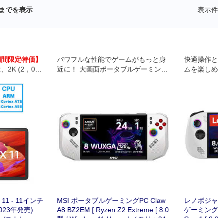
までを表示
表示件
の期間限定特価】
パワフルな性能でゲームがもっと身
快適操作と
、2K (2，000
近に！ 大画面ポータブルゲーミング
ムを楽しめ
pi 高画質11イン
PC
x 11 - 11インチ
MSI ポータブルゲーミングPC Claw
レノボジャパ
023年発売)
A8 BZ2EM [ Ryzen Z2 Extreme [ 8.0
ゲーミングPC 