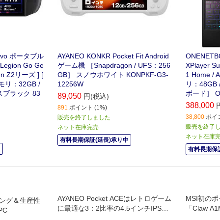
vo ポータブル
AYANEO KONKR Pocket Fit Android
ONENETB
egion Go Ge
ゲーム機 ［Snapdragon / UFS：256
XPlayer 
zen Z2リーズ ] [
GB］ スノウホワイト KONPKF-G3-
1 Home / 
メモリ：32GB /
12256W
リ：48GB 
スブラック 83
ボード］ ON
89,050
円(税込)
388,000
891
ポイント (1%)
38,800
ポイン
販売を終了しました
販売を終了
ネット在庫完売
ネット在庫
有料長期保証(延長)承り中
中
有料長期保証
AYANEO Pocket ACEはレトロゲーム
MSI初の
ーミング＆生産性
に最適な3：2比率の4.5インチIPS液
「Claw 
PC
晶を採用したAndroid OS搭載のポー
テル Core