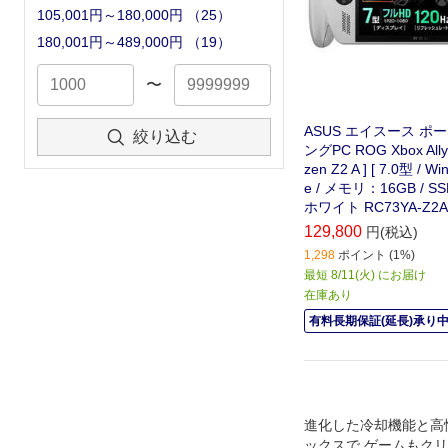
105,001円～180,000円
（
25
）
180,001円～489,000円
（
19
）
〜
ASUS エイスース ポ
絞り込む
ングPC ROG Xbox Ally
zen Z2 A ] [ 7.0型 / 
e / メモリ：16GB / SS
ホワイト RC73YA-Z2A
129,800
円(税込)
1,298
ポイント (1%)
最短 8/11(火) にお届け
在庫あり
有料長期保証(延長)承り
進化した冷却機能と高
ックスで ゲームもク