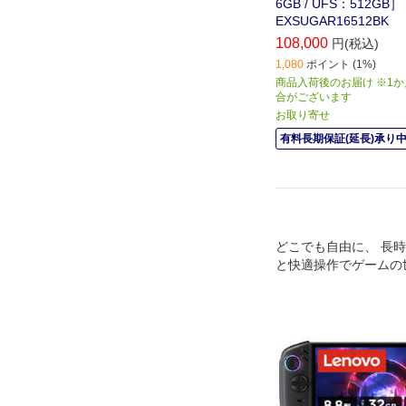
6GB / UFS：512GB
EXSUGAR16512BK
108,000
円(税込)
1,080
ポイント (1%)
商品入荷後のお届け ※1
合がございます
お取り寄せ
有料長期保証(延長)承り
どこでも自由に、 長
と快適操作でゲームの
ンドヘルドゲーミング