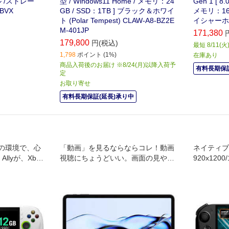
デル /ストレー
型 / Windows11 Home / メモリ：24
Gen 1 [ 8
BVX
GB / SSD：1TB ] ブラック＆ホワイ
メモリ：16G
ト (Polar Tempest) CLAW-A8-BZ2E
イシャーホワ
M-401JP
171,380
179,800
円(税込)
最短 8/11(
1,798
ポイント (1%)
在庫あり
商品入荷後のお届け ※8/24(月)以降入荷予
有料長期保証
定
お取り寄せ
有料長期保証(延長)承り中
の環境で、心
「動画」を見るならならコレ！動画
ネイティブ
llyが、Xbox
視聴にちょうどいい。画面の見やす
920x120
化しました。
さと音の聴きやすさをプラスしたタ
ndows11
ブレット。