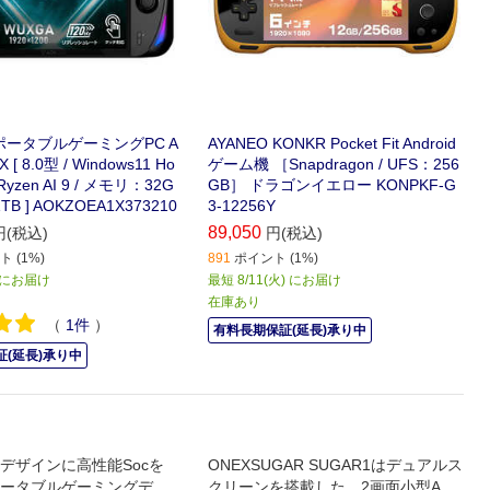
 ポータブルゲーミングPC A
AYANEO KONKR Pocket Fit Android
 [ 8.0型 / Windows11 Ho
ゲーム機 ［Snapdragon / UFS：256
 Ryzen AI 9 / メモリ：32G
GB］ ドラゴンイエロー KONPKF-G
1TB ] AOKZOEA1X373210
3-12256Y
89,050
円(税込)
円(税込)
 (1%)
891
ポイント (1%)
以降にお届け
最短 8/11(火) にお届け
在庫あり
（
1
件
）
有料長期保証(延長)承り中
(延長)承り中
デザインに高性能Socを
ONEXSUGAR SUGAR1はデュアルス
ータブルゲーミングデバ
クリーンを搭載した、2画面小型And