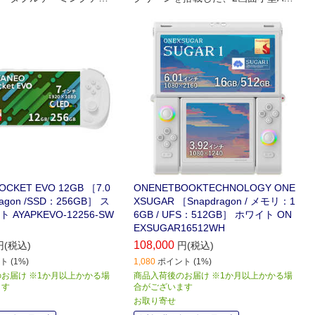
roidゲーミング機です。
OCKET EVO 12GB ［7.0
ONENETBOOKTECHNOLOGY ONE
ragon /SSD：256GB］ ス
XSUGAR ［Snapdragon / メモリ：1
AYAPKEVO-12256-SW
6GB / UFS：512GB］ ホワイト ON
EXSUGAR16512WH
108,000
円(税込)
円(税込)
 (1%)
1,080
ポイント (1%)
お届け ※1か月以上かかる場
商品入荷後のお届け ※1か月以上かかる場
ます
合がございます
お取り寄せ