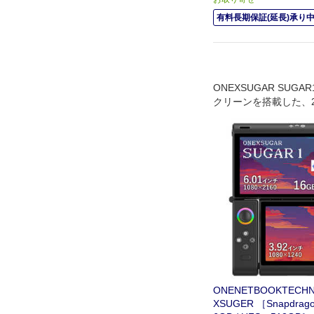
有料長期保証(延長)承り
ONEXSUGAR SUG
クリーンを搭載した、2
roidゲーミング機です
ONENETBOOKTECHN
XSUGER ［Snapdrag