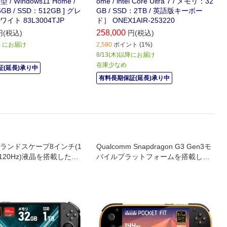
.0型 / Windows11 Home /
ome / intel Core Ultra 7 / メモリ：32
B / SSD：512GB ] グレ
GB / SSD：2TB / 英語版キーボー
イト 83L3004TJP
ド］ ONEX1AIR-253220
258,000
円(税込)
円(税込)
火) にお届け
2,580
ポイント (1%)
8/13(木)以降にお届け
在庫少なめ
(延長)承り中
有料長期保証(延長)承り中
ランドスケープ8インチ(1
Qualcomm Snapdragon G3 Gen3モ
0/120Hz)液晶を搭載したWi
バイルプラットフォームを搭載し、
搭載
軽量なボディながら優れたパフォー
マンスを発揮。