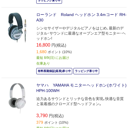
ラッピング承り中
ローランド Roland ヘッドホン 3.4mコード RH-
A30
シンセサイザーやデジタルピアノをはじめ､最新のデ
ジタル･サウンドに最適なオープンエア型モニター･ヘ
ッドホン!
16,800
円(税込)
1,680
ポイント (10%)
最短 8/9(日) にお届け
在庫あり
有料長期保証(延長)承り中
ラッピング承り中
ヤマハ YAMAHA モニターヘッドホン(ホワイト)
HPH-100WH
迫力あるサウンドとリッチな音色を実現｡快適な音質
と装着感のクローズド型ヘッドフォン｡
3,790
円(税込)
379
ポイント (10%)