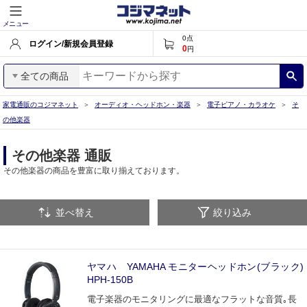
メニュー
0
点
ログイン/新規会員登録
0
円
全ての商品
家電通販のコジマネット
オーディオ・ヘッドホン・楽器
電子ピアノ・カラオケ
そ
の他楽器
その他楽器 通販
その他楽器の商品を豊富に取り揃えております。
並べ替え
絞り込み
ヤマハ YAMAHA モニターヘッドホン(ブラック)
HPH-150B
電子楽器のモニタリングに最適なフラットな音質｡長