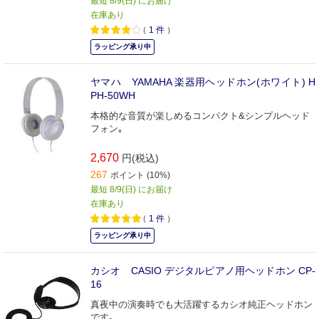
最短 8/9(日) にお届け
在庫あり
（
1
件
）
ラッピング承り中
ヤマハ YAMAHA 楽器用ヘッドホン(ホワイト) H
PH-50WH
本格的な音質が楽しめるコンパクト&シンプルヘッド
フォン｡
2,670
円(税込)
267
ポイント (10%)
最短 8/9(日) にお届け
在庫あり
（
1
件
）
ラッピング承り中
カシオ CASIO デジタルピアノ用ヘッドホン CP-
16
真夜中の演奏時でも大活躍するカシオ純正ヘッドホン
です｡