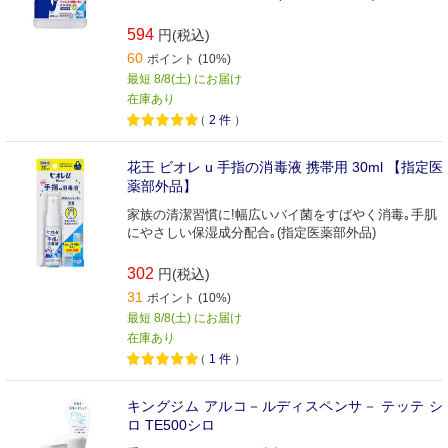
594
円(税込)
60
ポイント (10%)
最短 8/8(土) にお届け
在庫あり
（
2
件
）
花王 ビオレ u 手指の消毒液 携帯用 30ml 【指定医
薬部外品】
家族の清潔習慣に!幅広いバイ菌をすばやく消毒｡手肌
にやさしい保湿成分配合｡(指定医薬部外品)
302
円(税込)
31
ポイント (10%)
最短 8/8(土) にお届け
在庫あり
（
1
件
）
キングジム アルコ－ルディスペンサ－ テッテ シ
ロ TE500シロ