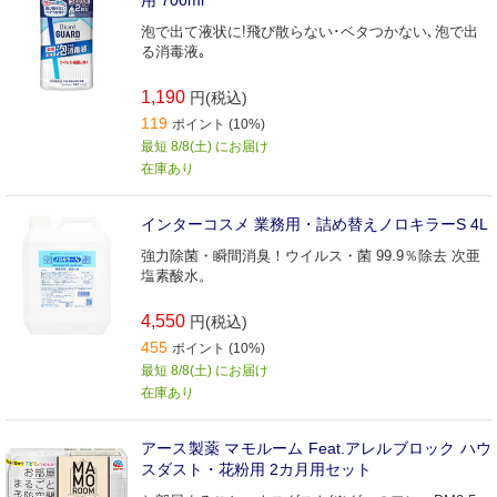
用 700ml
泡で出て液状に!飛び散らない･ベタつかない､泡で出
る消毒液｡
1,190
円(税込)
119
ポイント (10%)
最短 8/8(土) にお届け
在庫あり
インターコスメ 業務用・詰め替えノロキラーS 4L
強力除菌・瞬間消臭！ウイルス・菌 99.9％除去 次亜
塩素酸水。
4,550
円(税込)
455
ポイント (10%)
最短 8/8(土) にお届け
在庫あり
アース製薬 マモルーム Feat.アレルブロック ハウ
スダスト・花粉用 2カ月用セット