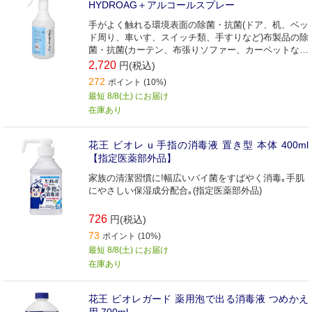
HYDROAG＋アルコールスプレー
手がよく触れる環境表面の除菌・抗菌(ドア、机、ベッ
ド周り、車いす、スイッチ類、手すりなど)布製品の除
菌・抗菌(カーテン、布張りソファー、カーペットな
ど)
2,720
円(税込)
272
ポイント (10%)
最短 8/8(土) にお届け
在庫あり
花王 ビオレ u 手指の消毒液 置き型 本体 400ml
【指定医薬部外品】
家族の清潔習慣に!幅広いバイ菌をすばやく消毒｡手肌
にやさしい保湿成分配合｡(指定医薬部外品)
726
円(税込)
73
ポイント (10%)
最短 8/8(土) にお届け
在庫あり
花王 ビオレガード 薬用泡で出る消毒液 つめかえ