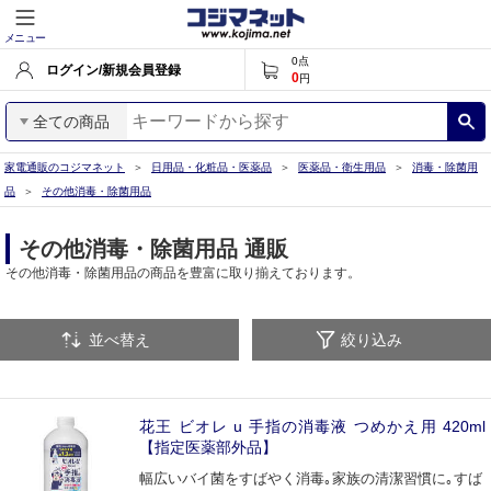
メニュー
0
点
ログイン/新規会員登録
0
円
全ての商品
家電通販のコジマネット
日用品・化粧品・医薬品
医薬品・衛生用品
消毒・除菌用
品
その他消毒・除菌用品
その他消毒・除菌用品 通販
その他消毒・除菌用品の商品を豊富に取り揃えております。
並べ替え
絞り込み
花王 ビオレ u 手指の消毒液 つめかえ用 420ml
【指定医薬部外品】
幅広いバイ菌をすばやく消毒｡家族の清潔習慣に｡すば