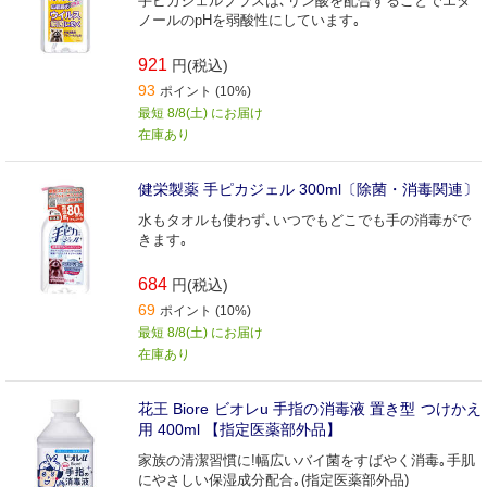
手ピカジェルプラスは､リン酸を配合することでエタ
ノールのpHを弱酸性にしています｡
921
円(税込)
93
ポイント (10%)
最短 8/8(土) にお届け
在庫あり
健栄製薬 手ピカジェル 300ml〔除菌・消毒関連〕
水もタオルも使わず､いつでもどこでも手の消毒がで
きます｡
684
円(税込)
69
ポイント (10%)
最短 8/8(土) にお届け
在庫あり
花王 Biore ビオレu 手指の消毒液 置き型 つけかえ
用 400ml 【指定医薬部外品】
家族の清潔習慣に!幅広いバイ菌をすばやく消毒｡手肌
にやさしい保湿成分配合｡(指定医薬部外品)