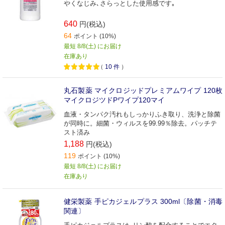
やくなじみ､さらっとした使用感です｡
640
円(税込)
64
ポイント (10%)
最短 8/8(土) にお届け
在庫あり
（
10
件
）
丸石製薬 マイクロジッドプレミアムワイプ 120枚
マイクロジツドPワイプ120マイ
血液・タンパク汚れもしっかりふき取り、洗浄と除菌
が同時に。細菌・ウィルスを99.99％除去。パッチテ
スト済み
1,188
円(税込)
119
ポイント (10%)
最短 8/8(土) にお届け
在庫あり
健栄製薬 手ピカジェルプラス 300ml〔除菌・消毒
関連〕