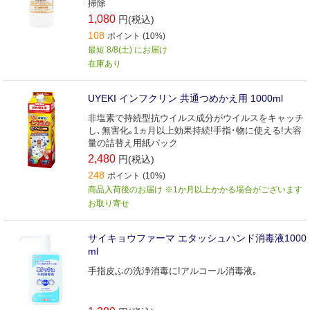
掃除
1,080
円(税込)
108
ポイント (10%)
最短 8/8(土) にお届け
在庫あり
UYEKI インフクリン 共通つめかえ用 1000ml
非塩素で持続型抗ウイルス成分がウイルスをキャッチ
し､無害化｡1ヵ月以上効果持続!手指･物に使える!大容
量の詰替え用紙パック
2,480
円(税込)
248
ポイント (10%)
商品入荷後のお届け ※1か月以上かかる場合がございます
お取り寄せ
サイキョウファーマ エタッシュハンド消毒液1000
ml
手指皮ふの洗浄消毒に!アルコール消毒液｡