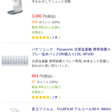
手をかざしてシュッと消毒
3,080
円(税込)
308
ポイント (10%)
最短 8/8(土) にお届け
在庫あり
（
1
件
）
パナソニック Panasonic 次亜塩素酸 携帯除菌ス
プレｰ 塩水パック(90個入り) DL-SP10D
次亜塩素酸 携帯除菌スプレー専用｡本体タンク容量に
合わせた使い切りパック｡
864
円(税込)
87
ポイント (10%)
最短 8/8(土) にお届け
在庫あり
（
1
件
）
富士フイルム FUJIFILM アルコール80％ 480ml