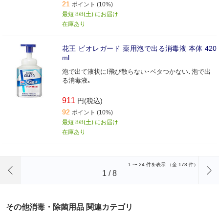
21
ポイント (10%)
最短 8/8(土) にお届け
在庫あり
花王 ビオレガード 薬用泡で出る消毒液 本体 420
ml
泡で出て液状に!飛び散らない･ベタつかない､泡で出
る消毒液｡
911
円(税込)
92
ポイント (10%)
最短 8/8(土) にお届け
在庫あり
前のページへ
1
〜
24
件を表示 （全
178
件）
1
/
8
その他消毒・除菌用品 関連カテゴリ