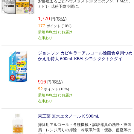
お部屋まるごとハウスダスト(※ダニのフン、PM2.5、
カビ)・花粉予防空間に。
1,770
円(税込)
177
ポイント (10%)
最短 8/8(土) にお届け
在庫あり
ジョンソン カビキラーアルコール除菌食卓用つめ
かえ用特大 600mL KBALシヨクタクトクダイ
916
円(税込)
92
ポイント (10%)
最短 8/8(土) にお届け
在庫あり
東工薬 無水エタノール K 500mL
掃除用アルコール・各種機械・試験器具の洗浄・換気
扇・レンジ周りの掃除・冷蔵庫外側・便器、便座等の