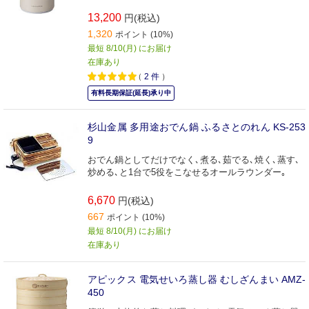
13,200
円(税込)
1,320
ポイント (10%)
最短 8/10(月) にお届け
在庫あり
（
2
件
）
有料長期保証(延長)承り中
杉山金属 多用途おでん鍋 ふるさとのれん KS-253
9
おでん鍋としてだけでなく､煮る､茹でる､焼く､蒸す､
炒める､と1台で5役をこなせるオールラウンダー｡
6,670
円(税込)
667
ポイント (10%)
最短 8/10(月) にお届け
在庫あり
アピックス 電気せいろ蒸し器 むしざんまい AMZ-
450