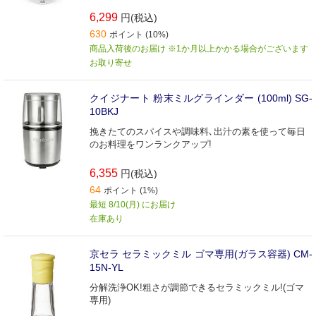
6,299
円(税込)
630
ポイント (10%)
商品入荷後のお届け ※1か月以上かかる場合がございます
お取り寄せ
クイジナート 粉末ミルグラインダー (100ml) SG-
10BKJ
挽きたてのスパイスや調味料､出汁の素を使って毎日
のお料理をワンランクアップ!
6,355
円(税込)
64
ポイント (1%)
最短 8/10(月) にお届け
在庫あり
京セラ セラミックミル ゴマ専用(ガラス容器) CM-
15N-YL
分解洗浄OK!粗さが調節できるセラミックミル!(ゴマ
専用)