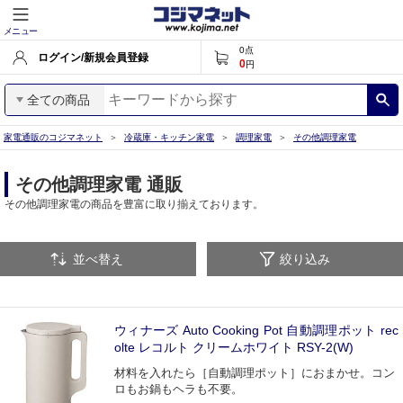
メニュー
0
点
ログイン/新規会員登録
0
円
全ての商品
家電通販のコジマネット
冷蔵庫・キッチン家電
調理家電
その他調理家電
その他調理家電 通販
その他調理家電の商品を豊富に取り揃えております。
並べ替え
絞り込み
ウィナーズ Auto Cooking Pot 自動調理ポット rec
olte レコルト クリームホワイト RSY-2(W)
材料を入れたら［自動調理ポット］におまかせ。コン
ロもお鍋もヘラも不要。