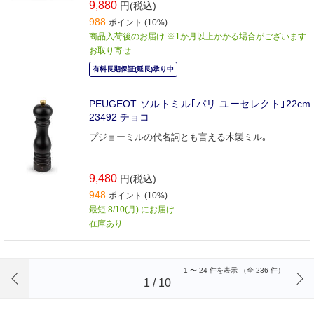
9,880
円(税込)
988
ポイント (10%)
商品入荷後のお届け ※1か月以上かかる場合がございます
お取り寄せ
有料長期保証(延長)承り中
PEUGEOT ソルトミル｢パリ ユーセレクト｣22cm
23492 チョコ
プジョーミルの代名詞とも言える木製ミル｡
9,480
円(税込)
948
ポイント (10%)
最短 8/10(月) にお届け
在庫あり
前のページへ
1
〜
24
件を表示 （全
236
件）
1
/
10