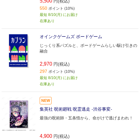
5,500
円(税込)
550
ポイント (10%)
最短 8/10(月) にお届け
在庫あり
オインクゲームズ ボードゲーム
じっくり系パズルと、ボードゲームらしい駆け引きの
融合
2,970
円(税込)
297
ポイント (10%)
最短 8/10(月) にお届け
在庫あり
NEW
集英社 呪術廻戦 呪霊逃走 -渋谷事変-
最強の呪術師・五条悟から、命がけで逃げまわれ！
4,900
円(税込)