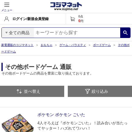
メニュー
0
点
ログイン/新規会員登録
0
円
全ての商品
家電通販のコジマネット
おもちゃ
ゲーム・バラエティ
ボードゲーム
その他ボ
ードゲーム
その他ボードゲーム 通販
その他ボードゲームの商品を豊富に取り揃えております。
並べ替え
絞り込み
ポケモン ポケモン ごいた
4人そろえば『ポケモンごいた』！読み合いが当たっ
てヤッター！ハズれてワハハ！