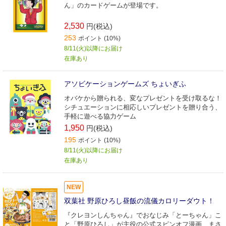
ん」のカードゲームが登場です。
2,530
円(税込)
253
ポイント (10%)
8/11(火)以降にお届け
在庫あり
アソビケーションゲームズ ちょいぎふ
オバケから贈られる、変なプレゼントを受け取るな！
シチュエーションに相応しいプレゼントを贈り合う、
手軽に遊べる協力ゲーム
1,950
円(税込)
195
ポイント (10%)
8/11(火)以降にお届け
在庫あり
NEW
双葉社 野原ひろし昼飯の流儀カロリーダウト！
『クレヨンしんちゃん』でおなじみ「とーちゃん」こ
と「野原ひろし」が主役の公式スピンオフ漫画、まさ