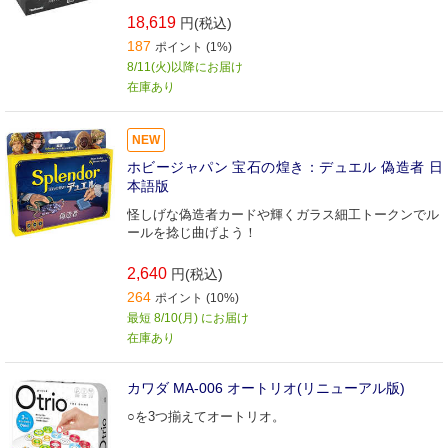
18,619
円(税込)
187
ポイント (1%)
8/11(火)以降にお届け
在庫あり
NEW
ホビージャパン 宝石の煌き：デュエル 偽造者 日
本語版
怪しげな偽造者カードや輝くガラス細工トークンでル
ールを捻じ曲げよう！
2,640
円(税込)
264
ポイント (10%)
最短 8/10(月) にお届け
在庫あり
カワダ MA-006 オートリオ(リニューアル版)
○を3つ揃えてオートリオ。