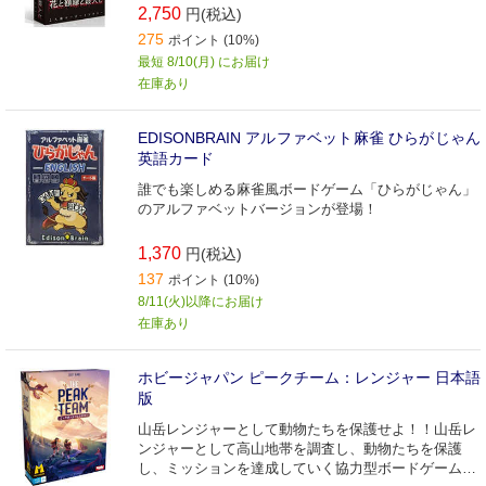
2,750
円(税込)
275
ポイント (10%)
最短 8/10(月) にお届け
在庫あり
EDISONBRAIN アルファベット麻雀 ひらがじゃん
英語カード
誰でも楽しめる麻雀風ボードゲーム「ひらがじゃん」
のアルファベットバージョンが登場！
1,370
円(税込)
137
ポイント (10%)
8/11(火)以降にお届け
在庫あり
ホビージャパン ピークチーム：レンジャー 日本語
版
山岳レンジャーとして動物たちを保護せよ！！山岳レ
ンジャーとして高山地帯を調査し、動物たちを保護
し、ミッションを達成していく協力型ボードゲームで