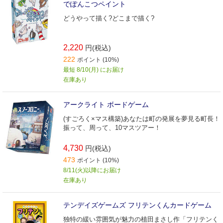
でぽんこつペイント
どうやって描く?どこまで描く?
2,220
円(税込)
222
ポイント (10%)
最短 8/10(月) にお届け
在庫あり
アークライト ボードゲーム
(すごろく×マス構築)あなたは町の発展を夢見る町長！
振って、周って、10マスツアー！
4,730
円(税込)
473
ポイント (10%)
8/11(火)以降にお届け
在庫あり
テンデイズゲームズ フリテンくんカードゲーム
独特の緩い雰囲気が魅力の植田まさし作「フリテンく