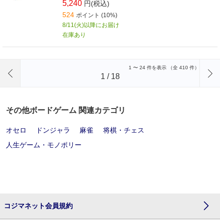
す。
5,240
円(税込)
524
ポイント (10%)
8/11(火)以降にお届け
在庫あり
前のページへ
1
〜
24
件を表示 （全
410
件）
1
/
18
その他ボードゲーム 関連カテゴリ
オセロ
ドンジャラ
麻雀
将棋・チェス
人生ゲーム・モノポリー
コジマネット会員規約