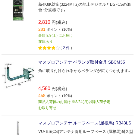
新4K8K対応(3224MHz)の地上デジタルとBS･CSの混
合･分波器です｡
2,810
円(税込)
281
ポイント (10%)
最短 8/8(土) にお届け
在庫あり
（
2
件
）
マスプロアンテナ ベランダ取付金具 SBCM35
角に取り付けられるからベランダが広くつかえます｡
4,580
円(税込)
458
ポイント (10%)
商品入荷後のお届け ※8/24(月)以降入荷予定
お取り寄せ
マスプロアンテナ ルーフベース(屋根馬) RB43LS
VU･BS(CS)アンテナ両用ルーフベース (屋根馬)耐久型