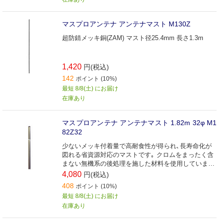
マスプロアンテナ アンテナマスト M130Z
超防錆メッキ銅(ZAM) マスト径25.4mm 長さ1.3m
1,420
円(税込)
142
ポイント (10%)
最短 8/8(土) にお届け
在庫あり
マスプロアンテナ アンテナマスト 1.82m 32φ M1
82Z32
少ないメッキ付着量で高耐食性が得られ､長寿命化が
図れる省資源対応のマストです｡ クロムをまったく含
まない無機系の後処理を施した材料を使用していま
す｡
4,080
円(税込)
408
ポイント (10%)
最短 8/8(土) にお届け
在庫あり