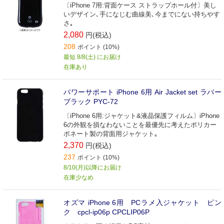
〔iPhone 7用:背面ケース ストラップホール付〕美し
いデザイン､手になじむ曲線美､今までにない持ちやす
さ｡
2,080
円(税込)
208
ポイント (10%)
最短 8/8(土) にお届け
在庫あり
パワーサポート iPhone 6用 Air Jacket set ラバー
ブラック PYC‐72
〔iPhone 6用:ジャケット&液晶保護フィルム〕iPhone
6の外観を損なわないことを最優先に考えたポリカー
ボネート製の背面用ジャケット｡
2,370
円(税込)
237
ポイント (10%)
8/10(月)以降にお届け
在庫少なめ
オズマ iPhone 6用 PCラメ入ジャケット ピン
ク cpcl-ip06p CPCLIP06P