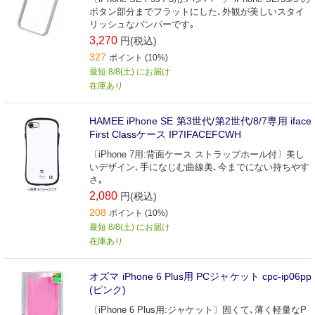
ボタン部分までフラットにした､外観が美しいスタイ
リッシュなバンパーです｡
3,270
円(税込)
327
ポイント (10%)
最短 8/8(土) にお届け
在庫あり
HAMEE iPhone SE 第3世代/第2世代/8/7専用 iface
First Classケース IP7IFACEFCWH
〔iPhone 7用:背面ケース ストラップホール付〕美し
いデザイン､手になじむ曲線美､今までにない持ちやす
さ｡
2,080
円(税込)
208
ポイント (10%)
最短 8/8(土) にお届け
在庫あり
オズマ iPhone 6 Plus用 PCジャケット cpc‐ip06pp
(ピンク)
〔iPhone 6 Plus用:ジャケット〕固くて､薄く軽量なP