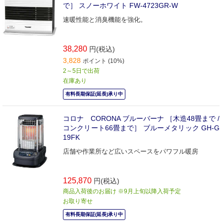
で］ スノーホワイト FW-4723GR-W
速暖性能と消臭機能を強化。
38,280
円(税込)
3,828
ポイント (10%)
2～5日で出荷
在庫あり
有料長期保証(延長)承り中
コロナ CORONA ブルーバーナ ［木造48畳まで /
コンクリート66畳まで］ ブルーメタリック GH-G
19FK
店舗や作業所など広いスペースをパワフル暖房
125,870
円(税込)
商品入荷後のお届け ※9月上旬以降入荷予定
お取り寄せ
有料長期保証(延長)承り中