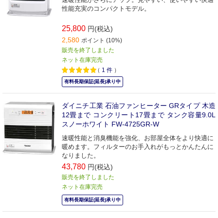
性能充実のコンパクトモデル。
25,800
円(税込)
2,580
ポイント (10%)
販売を終了しました
ネット在庫完売
（
1
件
）
有料長期保証(延長)承り中
ダイニチ工業 石油ファンヒーター GRタイプ 木造
12畳まで コンクリート17畳まで タンク容量9.0L
スノーホワイト FW-4725GR-W
速暖性能と消臭機能を強化、お部屋全体をより快適に
暖めます。フィルターのお手入れがもっとかんたんに
なりました。
43,780
円(税込)
販売を終了しました
ネット在庫完売
有料長期保証(延長)承り中