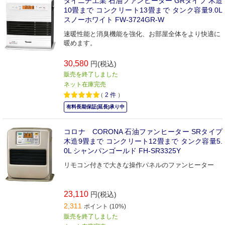
ダイニチ工業 石油ファンヒーター GRタイプ 木造
10畳まで コンクリート13畳まで タンク容量9.0L
スノーホワイト FW-3724GR-W
速暖性能と消臭機能を強化、お部屋全体をより快適に
暖めます。
30,580
円(税込)
販売を終了しました
ネット在庫完売
（
2
件
）
有料長期保証(延長)承り中
コロナ CORONA 石油ファンヒーター SRタイプ
木造9畳まで コンクリート12畳まで タンク容量5.
0L シャンパンゴールド FH-SR3325Y
リモコン付きで大きな操作パネルのファンヒーター
23,110
円(税込)
2,311
ポイント (10%)
販売を終了しました