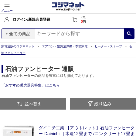
メニュー
0
点
ログイン/新規会員登録
0
円
全ての商品
家電通販のコジマネット
エアコン・空気清浄機・季節家電
ヒーター・ストーブ
石
油ファンヒーター
石油ファンヒーター 通販
石油ファンヒーターの商品を豊富に取り揃えております。
「おすすめ暖房器具特集」はこちら
並べ替え
絞り込み
ダイニチ工業 【アウトレット】石油ファンヒータ
ー Dainichi ［木造12畳まで /コンクリート17畳ま