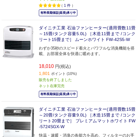
（
1
件
）
有料長期保証(延長)承り中
ダイニチ工業 石油ファンヒーター(適用畳数11畳
～15畳/タンク容量5.0L) ［木造11畳まで /コンク
リート15畳まで］ ムーンホワイト FW-42S5-W
わずか35秒のスピード着火とパワフルな消臭機能を搭
載、お部屋全体を快適に暖めます。
18,010
円(税込)
1,801
ポイント (10%)
販売を終了しました
ネット在庫完売
有料長期保証(延長)承り中
ダイニチ工業 石油ファンヒーター(適用畳数15畳
～20畳/タンク容量9.0L) ［木造15畳まで /コンク
リート20畳まで］ プレミアムマットホワイト FW
-5724SGX-W
快温・速暖・消臭の各能力を高め、フィルターのお手