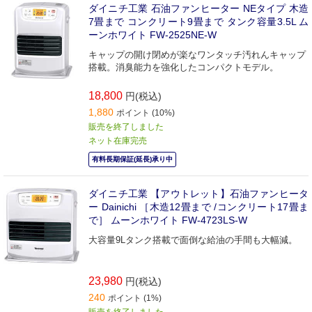
ダイニチ工業 石油ファンヒーター NEタイプ 木造
7畳まで コンクリート9畳まで タンク容量3.5L ム
ーンホワイト FW-2525NE-W
キャップの開け閉めが楽なワンタッチ汚れんキャップ
搭載。消臭能力を強化したコンパクトモデル。
18,800
円(税込)
1,880
ポイント (10%)
販売を終了しました
ネット在庫完売
有料長期保証(延長)承り中
ダイニチ工業 【アウトレット】石油ファンヒータ
ー Dainichi ［木造12畳まで /コンクリート17畳ま
で］ ムーンホワイト FW-4723LS-W
大容量9Lタンク搭載で面倒な給油の手間も大幅減。
23,980
円(税込)
240
ポイント (1%)
販売を終了しました