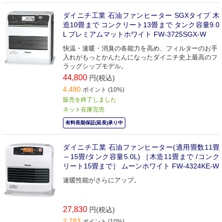
ダイニチ工業 石油ファンヒーター SGXタイプ 木
造10畳まで コンクリート13畳まで タンク容量9.0
L プレミアムマットホワイト FW-3725SGX-W
快温・速暖・消臭の各能力を高め、フィルターのお手
入れがもっとかんたんになったダイニチ史上最高のフ
ラッグシップモデル。
44,800
円(税込)
4,480
ポイント (10%)
販売を終了しました
ネット在庫完売
有料長期保証(延長)承り中
ダイニチ工業 石油ファンヒーター(適用畳数11畳
～15畳/タンク容量5.0L) ［木造11畳まで /コンク
リート15畳まで］ ムーンホワイト FW-4324KE-W
速暖性能がさらにアップ。
27,830
円(税込)
2,783
ポイント (10%)