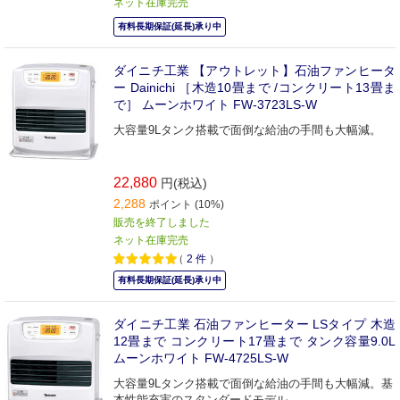
ネット在庫完売
有料長期保証(延長)承り中
ダイニチ工業 【アウトレット】石油ファンヒータ
ー Dainichi ［木造10畳まで /コンクリート13畳ま
で］ ムーンホワイト FW-3723LS-W
大容量9Lタンク搭載で面倒な給油の手間も大幅減。
22,880
円(税込)
2,288
ポイント (10%)
販売を終了しました
ネット在庫完売
（
2
件
）
有料長期保証(延長)承り中
ダイニチ工業 石油ファンヒーター LSタイプ 木造
12畳まで コンクリート17畳まで タンク容量9.0L
ムーンホワイト FW-4725LS-W
大容量9Lタンク搭載で面倒な給油の手間も大幅減。基
本性能充実のスタンダードモデル。