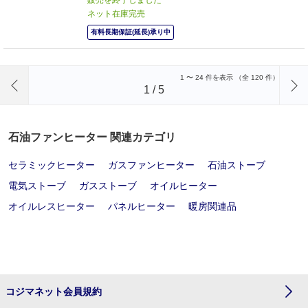
ネット在庫完売
有料長期保証(延長)承り中
前のページへ
1
〜
24
件を表示 （全
120
件）
1
/
5
石油ファンヒーター 関連カテゴリ
セラミックヒーター
ガスファンヒーター
石油ストーブ
電気ストーブ
ガスストーブ
オイルヒーター
オイルレスヒーター
パネルヒーター
暖房関連品
コジマネット会員規約