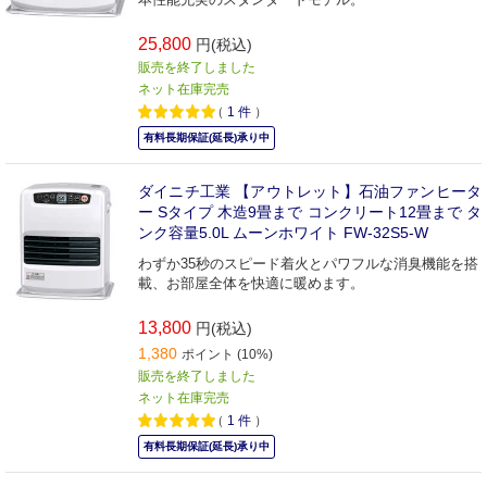
25,800
円(税込)
販売を終了しました
ネット在庫完売
（
1
件
）
有料長期保証(延長)承り中
ダイニチ工業 【アウトレット】石油ファンヒータ
ー Sタイプ 木造9畳まで コンクリート12畳まで タ
ンク容量5.0L ムーンホワイト FW-32S5-W
わずか35秒のスピード着火とパワフルな消臭機能を搭
載、お部屋全体を快適に暖めます。
13,800
円(税込)
1,380
ポイント (10%)
販売を終了しました
ネット在庫完売
（
1
件
）
有料長期保証(延長)承り中