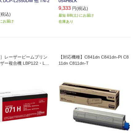
D､DCP-L2550DW 他 TN-2
054HBLK
9,333
円(税込)
(税込)
最短 8/8(土) にお届け
) にお届け
在庫あり
］レーザービームプリン
【対応機種】C841dn C841dn-PI C8
ー複合機 LBP122・LB
11dn C811dn-T
273dw・MF272dw