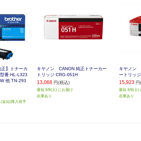
【純正】トナーカ
キヤノン CANON 純正トナーカー
キヤノン C
:HL-L323
トリッジ CRG-051H
ートリッジ33
W 他 TN-293
13,068
15,923
円(税込)
円
最短 8/8(土) にお届け
最短 8/8(土
在庫あり
在庫あり
1(金)以降入荷予