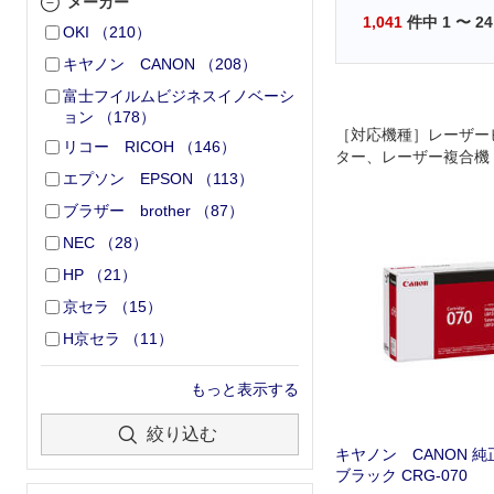
メーカー
1,041
件中
1
〜
24
OKI
（
210
）
キヤノン CANON
（
208
）
富士フイルムビジネスイノベーシ
ョン
（
178
）
［対応機種］レーザー
リコー RICOH
（
146
）
ター、レーザー複合機 L
エプソン EPSON
（
113
）
P241、MF467dw
ブラザー brother
（
87
）
NEC
（
28
）
HP
（
21
）
京セラ
（
15
）
H京セラ
（
11
）
もっと表示する
絞り込む
キヤノン CANON 純
ブラック CRG-070