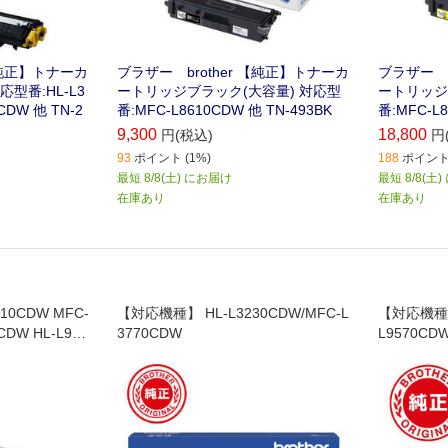
【純正】トナーカ
ブラザー brother 【純正】トナーカ
ブラザー b
型番:HL-L3
ートリッジブラック(大容量) 対応型
ートリッジ
CDW 他 TN-2
番:MFC-L8610CDW 他 TN-493BK
番:MFC-L8
9,300
18,800
円(税込)
円
93
ポイント (1%)
188
ポイント 
最短 8/8(土) にお届け
最短 8/8(土
在庫あり
在庫あり
0CDW MFC-
【対応機種】 HL-L3230CDW/MFC-L
【対応機種】
CDW HL-L931
3770CDW
L9570CDW
0CDW