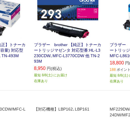
【純正】トナーカ
ブラザー brother 【純正】トナーカ
ブラザー b
容量) 対応型
ートリッジマゼンタ 対応型番:HL-L3
ートリッジ
 TN-493M
230CDW､MFC-L3770CDW 他 TN-2
MFC-L861
93M
18,800
円
8,950
円(税込)
188
ポイント 
最短 8/8(土) にお届け
最短 8/8(土
在庫あり
在庫あり
0CDW/MFC-L
【対応機種】LBP162､LBP161
MF229DW/
24DW/MF