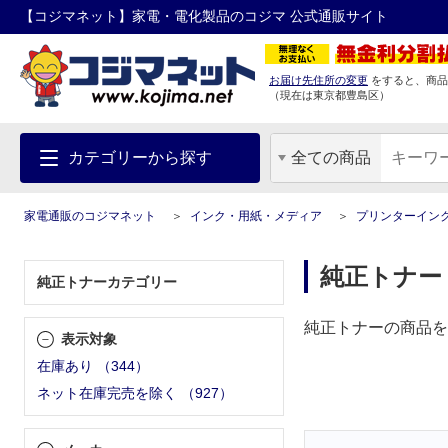
【コジマネット】家電・電化製品のコジマ 公式通販サイト
お届け先住所の変更
をすると、商品
（現在は
東京都
豊島区
）
カテゴリーから探す
全ての商品
家電通販のコジマネット
インク・用紙・メディア
プリンターイン
純正トナー
純正トナーカテゴリー
純正トナーの商品を
表示対象
在庫あり
（
344
）
ネット在庫完売を除く
（
927
）