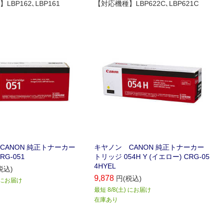
BP162､LBP161
【対応機種】LBP622C､LBP621C
CANON 純正トナーカー
キヤノン CANON 純正トナーカー
G-051
トリッジ 054H Y (イエロー) CRG-05
4HYEL
税込)
9,878
円(税込)
) にお届け
最短 8/8(土) にお届け
在庫あり