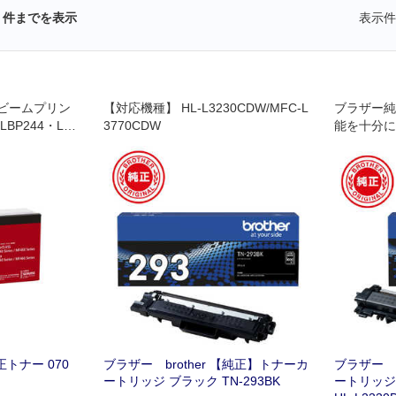
件までを表示
表示件
ビームプリン
【対応機種】 HL-L3230CDW/MFC-L
ブラザー純
BP244・LB
3770CDW
能を十分に
ね､開発さ
正トナー 070
ブラザー brother 【純正】トナーカ
ブラザー b
ートリッジ ブラック TN-293BK
ートリッジ 