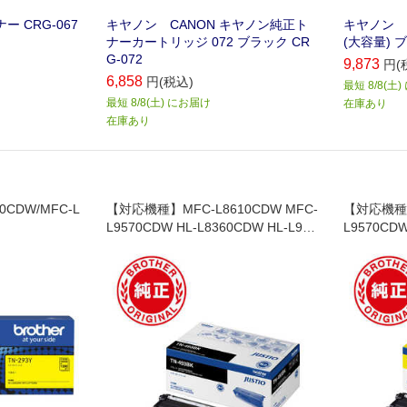
ー CRG-067
キヤノン CANON キヤノン純正ト
キヤノン C
ナーカートリッジ 072 ブラック CR
(大容量) ブ
G-072
9,873
円(
6,858
円(税込)
最短 8/8(土
最短 8/8(土) にお届け
在庫あり
在庫あり
0CDW/MFC-L
【対応機種】MFC-L8610CDW MFC-
【対応機種】
L9570CDW HL-L8360CDW HL-L931
L9570CDW
0CDW
0CDW