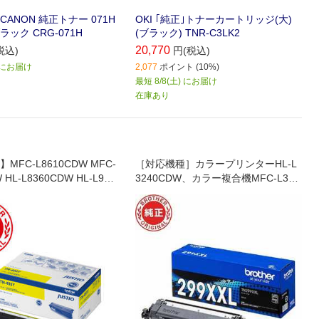
ANON 純正トナー 071H
OKI ｢純正｣トナーカートリッジ(大)
ラック CRG-071H
(ブラック) TNR-C3LK2
20,770
税込)
円(税込)
) にお届け
2,077
ポイント (10%)
最短 8/8(土) にお届け
在庫あり
MFC-L8610CDW MFC-
［対応機種］カラープリンターHL-L
 HL-L8360CDW HL-L931
3240CDW、カラー複合機MFC-L378
0CDW