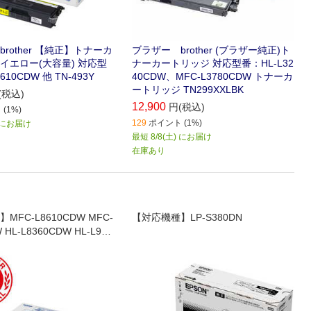
rother 【純正】トナーカ
ブラザー brother (ブラザー純正)ト
イエロー(大容量) 対応型
ナーカートリッジ 対応型番：HL-L32
610CDW 他 TN-493Y
40CDW、MFC-L3780CDW トナーカ
ートリッジ TN299XXLBK
(税込)
12,900
円(税込)
(1%)
129
ポイント (1%)
) にお届け
最短 8/8(土) にお届け
在庫あり
MFC-L8610CDW MFC-
【対応機種】LP-S380DN
 HL-L8360CDW HL-L931