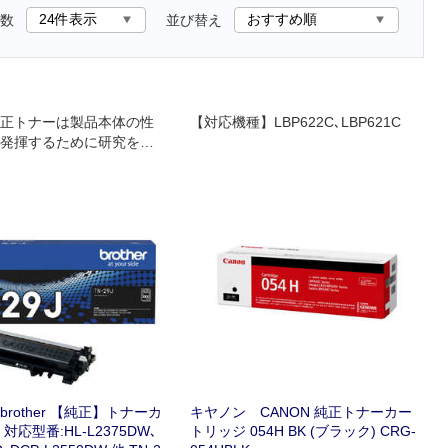
数
並び替え
正トナーは製品本体の性
【対応機種】LBP622C､LBP621C
発揮するために研究を重
れています｡
rother 【純正】トナーカ
キヤノン CANON 純正トナーカー
対応型番:HL-L2375DW､
トリッジ 054H BK (ブラック) CRG-