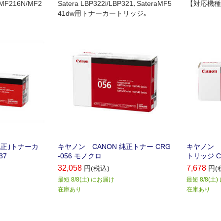
MF216N/MF2
Satera LBP322i/LBP321､SateraMF5
【対応機種】L
41dw用トナーカートリッジ｡
純正｣トナーカ
キヤノン CANON 純正トナー CRG
キヤノン 
37
-056 モノクロ
トリッジ CR
32,058
7,678
円(税込)
円(
最短 8/8(土) にお届け
最短 8/8(土
在庫あり
在庫あり