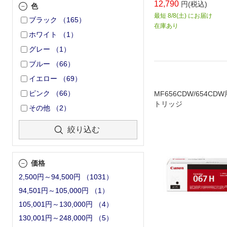
12,790
円(税込)
色
最短 8/8(土) にお届け
ブラック
（
165
）
在庫あり
ホワイト
（
1
）
グレー
（
1
）
ブルー
（
66
）
イエロー
（
69
）
ピンク
（
66
）
MF656CDW/654C
トリッジ
その他
（
2
）
絞り込む
価格
2,500円～94,500円
（
1031
）
94,501円～105,000円
（
1
）
105,001円～130,000円
（
4
）
130,001円～248,000円
（
5
）