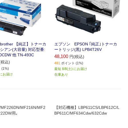
rother 【純正】トナーカ
エプソン EPSON ｢純正｣トナーカ
シアン(大容量) 対応型番:
ートリッジ(黒) LPB4T26V
0CDW 他 TN-493C
48,100
円(税込)
(税込)
481
ポイント (1%)
(1%)
最短 8/8(土) にお届け
) にお届け
在庫あり
MF226DN/MF216N/MF2
【対応機種】LBP611CS/LBP612C/L
222DW用｡
BP611C/MF634Cdw/632Cdw