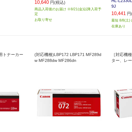
HL-L2330
10,640
円(税込)
9J
商品入荷後のお届け ※8/21(金)以降入荷予
10,441
円
定
お取り寄せ
最短 8/8(土
在庫あり
DW用トナーカー
(対応機種)LBP172 LBP171 MF289d
［対応機種
w MF288dw MF286dn
ター、レーザ
P121、MF