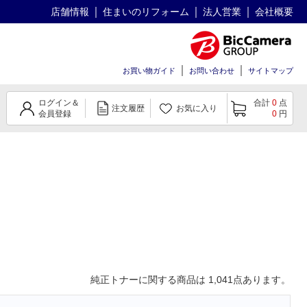
店舗情報
住まいのリフォーム
法人営業
会社概要
お買い物ガイド
お問い合わせ
サイトマップ
ログイン＆
合計
0
点
注文履歴
お気に入り
会員登録
0
円
純正トナー
に関する商品は
1,041
点あります。