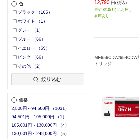
12,790
円(税込)
色
最短 8/10(月) にお届け
ブラック
（
165
）
在庫あり
ホワイト
（
1
）
グレー
（
1
）
ブルー
（
66
）
イエロー
（
69
）
ピンク
（
66
）
MF656CDW/654C
トリッジ
その他
（
2
）
絞り込む
価格
2,500円～94,500円
（
1031
）
94,501円～105,000円
（
1
）
105,001円～130,000円
（
4
）
130,001円～248,000円
（
5
）