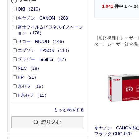
メーカー
1,041
件中
1
〜
24
OKI
（
210
）
キヤノン CANON
（
208
）
富士フイルムビジネスイノベーシ
ョン
（
178
）
［対応機種］レーザー
リコー RICOH
（
146
）
ター、レーザー複合機 L
エプソン EPSON
（
113
）
P241、MF467dw
ブラザー brother
（
87
）
NEC
（
28
）
HP
（
21
）
京セラ
（
15
）
H京セラ
（
11
）
もっと表示する
絞り込む
キヤノン CANON 純
ブラック CRG-070