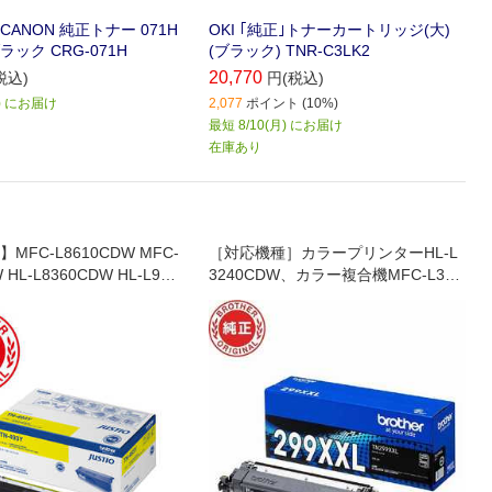
ANON 純正トナー 071H
OKI ｢純正｣トナーカートリッジ(大)
ラック CRG-071H
(ブラック) TNR-C3LK2
20,770
税込)
円(税込)
月) にお届け
2,077
ポイント (10%)
最短 8/10(月) にお届け
在庫あり
MFC-L8610CDW MFC-
［対応機種］カラープリンターHL-L
 HL-L8360CDW HL-L931
3240CDW、カラー複合機MFC-L378
0CDW