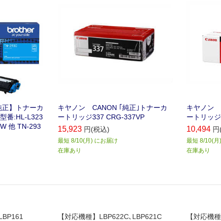
【純正】トナーカ
キヤノン CANON ｢純正｣トナーカ
キヤノン C
:HL-L323
ートリッジ337 CRG-337VP
ートリッジ33
W 他 TN-293
15,923
10,494
円(税込)
円
最短 8/10(月) にお届け
最短 8/10(
在庫あり
在庫あり
BP161
【対応機種】LBP622C､LBP621C
【対応機種】L