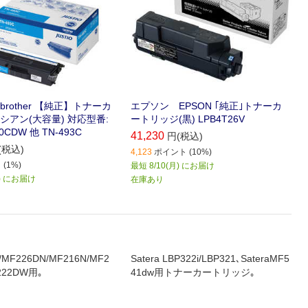
rother 【純正】トナーカ
エプソン EPSON ｢純正｣トナーカ
シアン(大容量) 対応型番:
ートリッジ(黒) LPB4T26V
0CDW 他 TN-493C
41,230
円(税込)
(税込)
4,123
ポイント (10%)
(1%)
最短 8/10(月) にお届け
月) にお届け
在庫あり
MF226DN/MF216N/MF2
Satera LBP322i/LBP321､SateraMF5
222DW用｡
41dw用トナーカートリッジ｡