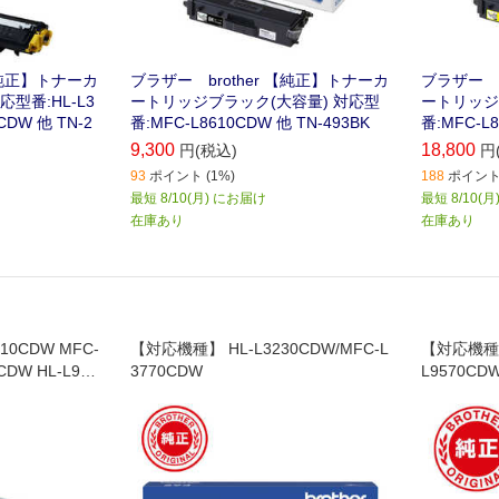
【純正】トナーカ
ブラザー brother 【純正】トナーカ
ブラザー b
型番:HL-L3
ートリッジブラック(大容量) 対応型
ートリッジ
CDW 他 TN-2
番:MFC-L8610CDW 他 TN-493BK
番:MFC-L8
9,300
18,800
円(税込)
円
93
ポイント (1%)
188
ポイント 
最短 8/10(月) にお届け
最短 8/10(
在庫あり
在庫あり
0CDW MFC-
【対応機種】 HL-L3230CDW/MFC-L
【対応機種】
CDW HL-L931
3770CDW
L9570CDW
0CDW