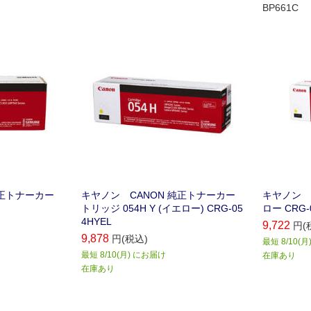
BP661C
純正トナーカー
キヤノン CANON 純正トナーカー
キヤノン 
トリッジ 054H Y (イエロー) CRG-05
ロー CRG-
4HYEL
9,722
円(
9,878
円(税込)
最短 8/10(
最短 8/10(月) にお届け
在庫あり
在庫あり