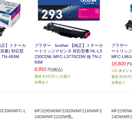
【純正】トナーカ
ブラザー brother 【純正】トナーカ
ブラザー b
容量) 対応型
ートリッジマゼンタ 対応型番:HL-L3
ートリッジ
 TN-493M
230CDW､MFC-L3770CDW 他 TN-2
MFC-L861
93M
18,800
円
8,950
円(税込)
188
ポイント 
最短 8/10(月) にお届け
最短 8/10(
在庫あり
在庫あり
0CDW/MFC-L
MF229DW/MF226DN/MF216N/MF2
MF229DW/
24DW/MF222DW用｡
24DW/MF