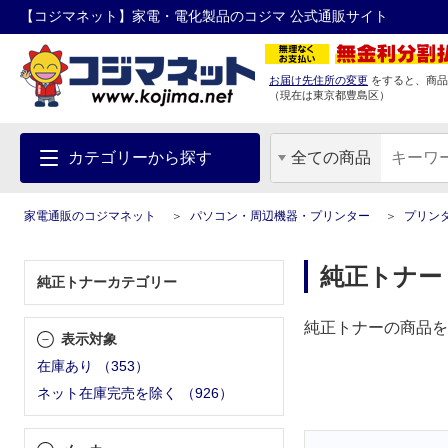
【コジマネット】家電・電化製品のコジマ 公式通販サイト
お届け先住所の変更
をすると、商品
（現在は
東京都
豊島区
）
カテゴリーから探す
全ての商品
家電通販のコジマネット
パソコン・周辺機器・プリンター
プリン
純正トナー
純正トナーカテゴリー
純正トナーの商品を
表示対象
在庫あり
（
353
）
ネット在庫完売を除く
（
926
）