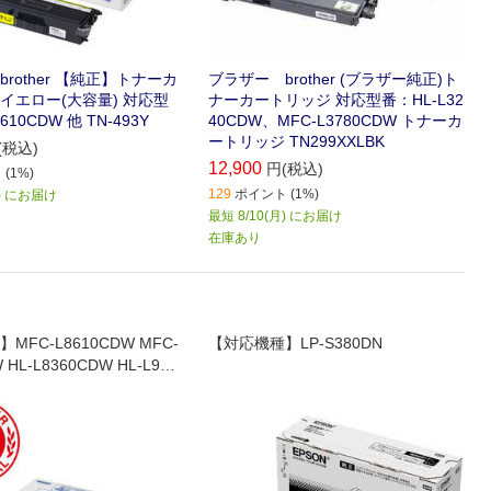
rother 【純正】トナーカ
ブラザー brother (ブラザー純正)ト
イエロー(大容量) 対応型
ナーカートリッジ 対応型番：HL-L32
610CDW 他 TN-493Y
40CDW、MFC-L3780CDW トナーカ
ートリッジ TN299XXLBK
(税込)
12,900
円(税込)
(1%)
129
ポイント (1%)
月) にお届け
最短 8/10(月) にお届け
在庫あり
MFC-L8610CDW MFC-
【対応機種】LP-S380DN
 HL-L8360CDW HL-L931