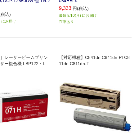
D､DCP-L2550DW 他 TN-2
054HBLK
9,333
円(税込)
(税込)
最短 8/10(月) にお届け
月) にお届け
在庫あり
］レーザービームプリン
【対応機種】C841dn C841dn-PI C8
ー複合機 LBP122・LB
11dn C811dn-T
273dw・MF272dw