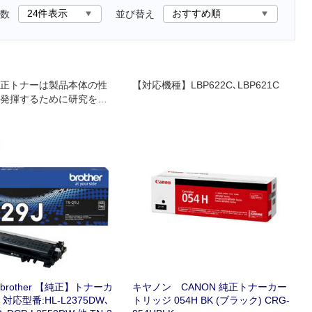
数
並び替え
正トナーは製品本体の性
【対応機種】LBP622C､LBP621C
発揮するために研究を重
れています｡
rother 【純正】トナーカ
キヤノン CANON 純正トナーカー
対応型番:HL-L2375DW､
トリッジ 054H BK (ブラック) CRG-