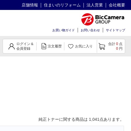
店舗情報
住まいのリフォーム
法人営業
会社概要
お買い物ガイド
お問い合わせ
サイトマップ
ログイン＆
合計
0
点
注文履歴
お気に入り
会員登録
0
円
純正トナー
に関する商品は
1,041
点あります。