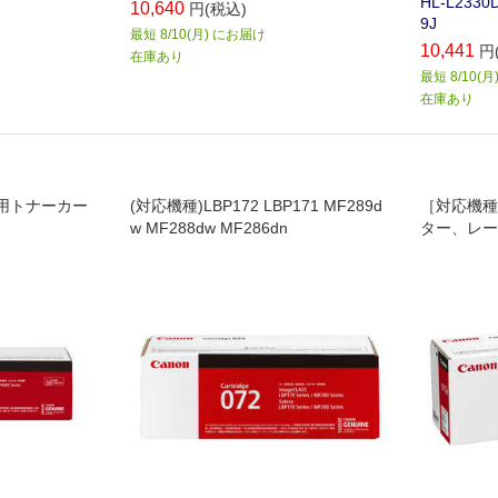
HL-L2330
10,640
円(税込)
9J
最短 8/10(月) にお届け
10,441
円
在庫あり
最短 8/10(
在庫あり
DW用トナーカー
(対応機種)LBP172 LBP171 MF289d
［対応機種
w MF288dw MF286dn
ター、レーザ
P121、MF