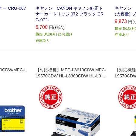
ー CRG-067
キヤノン CANON キヤノン純正ト
キヤノン C
ナーカートリッジ 072 ブラック CR
(大容量) ブ
G-072
9,873
円(
6,700
円(税込)
最短 8/10(
最短 8/10(月) にお届け
在庫あり
在庫あり
0CDW/MFC-L
【対応機種】MFC-L8610CDW MFC-
【対応機種】
L9570CDW HL-L8360CDW HL-L931
L9570CDW
0CDW
0CDW