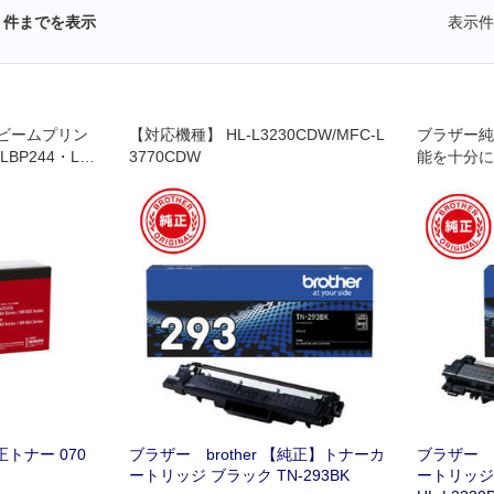
件までを表示
表示件
ビームプリン
【対応機種】 HL-L3230CDW/MFC-L
ブラザー純
BP244・LB
3770CDW
能を十分に
ね､開発さ
正トナー 070
ブラザー brother 【純正】トナーカ
ブラザー b
ートリッジ ブラック TN-293BK
ートリッジ 