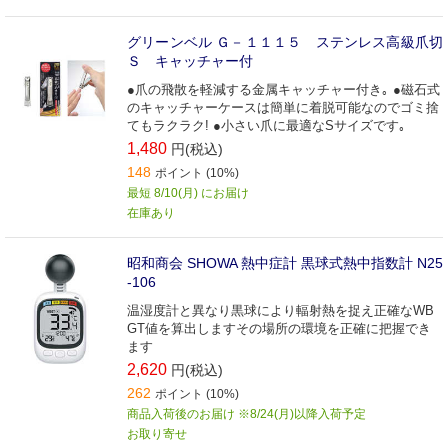
グリーンベル Ｇ－１１１５ ステンレス高級爪切
Ｓ キャッチャー付
●爪の飛散を軽減する金属キャッチャー付き｡ ●磁石式
のキャッチャーケースは簡単に着脱可能なのでゴミ捨
てもラクラク! ●小さい爪に最適なSサイズです｡
1,480
円(税込)
148
ポイント (10%)
最短 8/10(月) にお届け
在庫あり
昭和商会 SHOWA 熱中症計 黒球式熱中指数計 N25
-106
温湿度計と異なり黒球により輻射熱を捉え正確なWB
GT値を算出しますその場所の環境を正確に把握でき
ます
2,620
円(税込)
262
ポイント (10%)
商品入荷後のお届け ※8/24(月)以降入荷予定
お取り寄せ