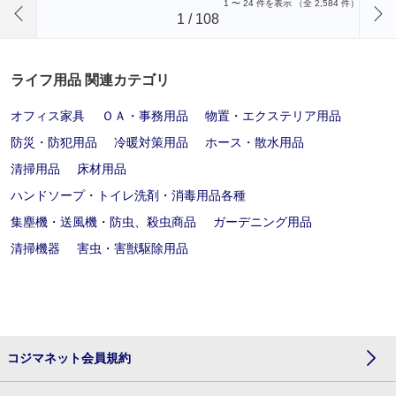
1
〜
24
件を表示 （全
2,584
件）
1
/
108
ライフ用品 関連カテゴリ
オフィス家具
ＯＡ・事務用品
物置・エクステリア用品
防災・防犯用品
冷暖対策用品
ホース・散水用品
清掃用品
床材用品
ハンドソープ・トイレ洗剤・消毒用品各種
集塵機・送風機・防虫、殺虫商品
ガーデニング用品
清掃機器
害虫・害獣駆除用品
コジマネット会員規約