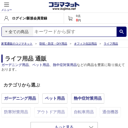
メニュー
0
点
ログイン/新規会員登録
0
円
全ての商品
家電通販のコジマネット
防犯・防災・DIY用品
オフィス住設用品
ライフ用品
ライフ用品 通販
ガーデニング用品
、
ペット用品
、
熱中症対策用品
などの商品を豊富に取り揃えて
おります。
カテゴリから選ぶ
ガーデニング用品
ペット用品
熱中症対策用品
防寒対策用品
アウトドア用品
自転車用品
通信機器
ホビー用品
生活家電
調理器具
介護・福祉用品
もっと見る