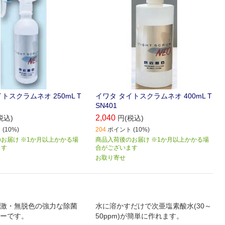
トスクラムネオ 250mL T
イワタ タイトスクラムネオ 400mL T
SN401
2,040
税込)
円(税込)
(10%)
204
ポイント (10%)
お届け ※1か月以上かかる場
商品入荷後のお届け ※1か月以上かかる場
ます
合がございます
お取り寄せ
激・無脱色の強力な除菌
水に溶かすだけで次亜塩素酸水(30～
ーです。
50ppm)が簡単に作れます。