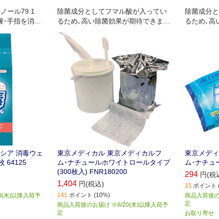
ール79.1
除菌成分としてフマル酸が入ってい
除菌成分と
膚･手指を消毒
るため､高い除菌効果が期待できま
るため､高
す｡
す｡
シア 消毒ウェ
東京メディカル 東京メディカルフ
東京メディ
 64125
ム･ナチュールホワイトロールタイプ
ム･ナチュール
(300枚入) FNR180200
294
円(税
1,404
円(税込)
15
ポイント (
141
ポイント (10%)
0(木)以降入荷予
商品入荷後のお
定
商品入荷後のお届け ※8/20(木)以降入荷予
定
お取り寄せ