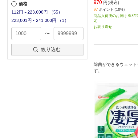
970
円(税込)
価格
97
ポイント (10%)
112円～223,000円
（
55
）
商品入荷後のお届け ※8/2
223,001円～241,000円
（
1
）
定
お取り寄せ
〜
絞り込む
除菌ができるウェット
す。