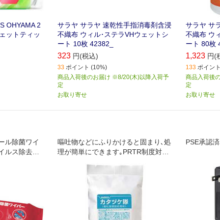
 OHYAMA 2
サラヤ サラヤ 速乾性手指消毒剤含浸
サラヤ サ
ウェットティッ
不織布 ウィル･ステラVHウェットシ
不織布 ウ
ート 10枚 42382_
ート 80枚 4
323
1,323
円(税込)
円(
33
ポイント (10%)
133
ポイント 
商品入荷後のお届け ※8/20(木)以降入荷予
商品入荷後のお
定
定
お取り寄せ
お取り寄せ
ール除菌ワイ
嘔吐物などにふりかけると固まり､処
PSE承認
イルス除去で
理が簡単にできます｡PRTR制度対応
です｡