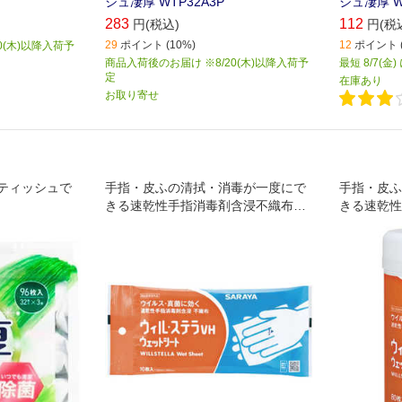
シュ凄厚 WTP32A3P
シュ凄厚 W
283
112
円(税込)
円(税
29
ポイント (10%)
12
ポイント (
0(木)以降入荷予
商品入荷後のお届け ※8/20(木)以降入荷予
最短 8/7(金
定
在庫あり
お取り寄せ
ティッシュで
手指・皮ふの清拭・消毒が一度にで
手指・皮ふ
きる速乾性手指消毒剤含浸不織布で
きる速乾性
す。
す。