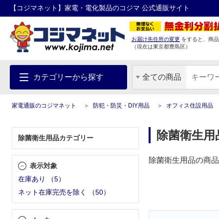
【コジマネット】家電・電化製品のコジマ 公式通販サイト
お届け先住所の変更
をすると、商品
（現在は
東京都
豊島区
）
カテゴリーから探す
全ての商品
家電通販のコジマネット
防犯・防災・DIY用品
オフィス住設用品
除菌衛生用
除菌衛生用品カテゴリー
除菌衛生用品の商品
表示対象
在庫あり
（
5
）
ネット在庫完売を除く
（
50
）