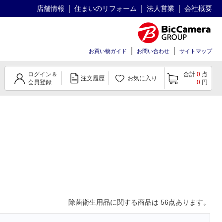
店舗情報
住まいのリフォーム
法人営業
会社概要
お買い物ガイド
お問い合わせ
サイトマップ
ログイン＆
合計
0
点
注文履歴
お気に入り
会員登録
0
円
除菌衛生用品
に関する商品は
56
点あります。