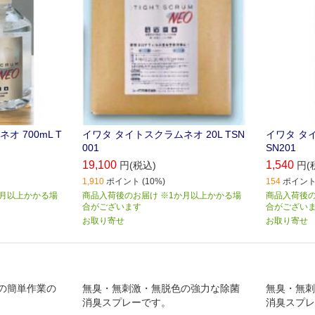
 700mL T
イワタ タイトスクラムネオ 20L TSN
イワタ タイ
001
SN201
19,100
1,540
円(税込)
円(
1,910
ポイント (10%)
154
ポイント 
か月以上かかる場
商品入荷後のお届け ※1か月以上かかる場
商品入荷後の
合がございます
合がござい
お取り寄せ
お取り寄せ
の簡単作業の
無臭・無刺激・無脱色の強力な除菌
無臭・無刺
消臭スプレーです。
消臭スプレ