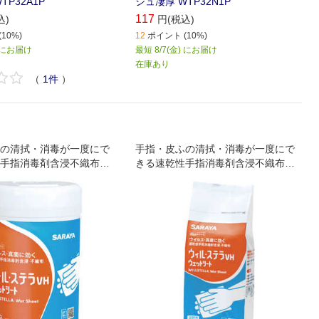
TP32A1P
シュ凄厚 WTP32N1P
117
込)
円(税込)
10%)
12
ポイント (10%)
) にお届け
最短 8/7(金) にお届け
在庫あり
（
1
件
）
の清拭・消毒が一度にで
手指・皮ふの清拭・消毒が一度にで
手指消毒剤含浸不織布で
きる速乾性手指消毒剤含浸不織布で
す。