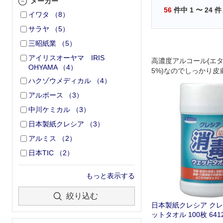
メーカー
56
件中
1
〜
24
件
イワタ
（
8
）
サラヤ
（
5
）
三昭紙業
（
5
）
アイリスオーヤマ IRIS
高濃度アルコール(エタノ
OHYAMA
（
4
）
5%)なのでしっかり皮
ハクゾウメディカル
（
4
）
します｡
アルボース
（
3
）
中川ケミカル
（
3
）
日本製紙クレシア
（
3
）
アルミス
（
2
）
日本TIC
（
2
）
もっと表示する
絞り込む
日本製紙クレシア クレ
ットタオル 100枚 641