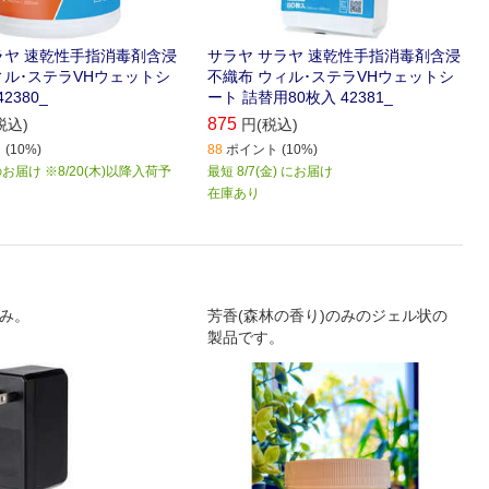
ラヤ 速乾性手指消毒剤含浸
サラヤ サラヤ 速乾性手指消毒剤含浸
ィル･ステラVHウェットシ
不織布 ウィル･ステラVHウェットシ
2380_
ート 詰替用80枚入 42381_
875
税込)
円(税込)
(10%)
88
ポイント (10%)
届け ※8/20(木)以降入荷予
最短 8/7(金) にお届け
在庫あり
済み。
芳香(森林の香り)のみのジェル状の
製品です。