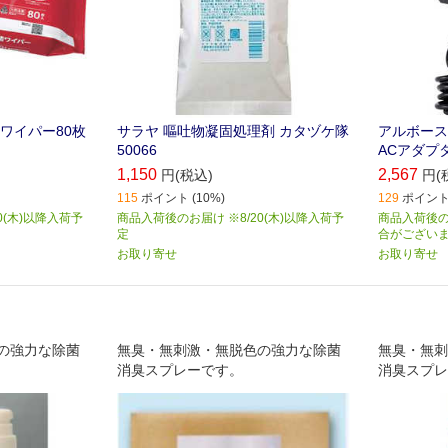
ワイパー80枚
サラヤ 嘔吐物凝固処理剤 カタヅケ隊
アルボース
50066
ACアダプタ
1,150
2,567
円(税込)
円(
115
ポイント (10%)
129
ポイント 
0(木)以降入荷予
商品入荷後のお届け ※8/20(木)以降入荷予
商品入荷後の
定
合がござい
お取り寄せ
お取り寄せ
の強力な除菌
無臭・無刺激・無脱色の強力な除菌
無臭・無刺
消臭スプレーです。
消臭スプレ