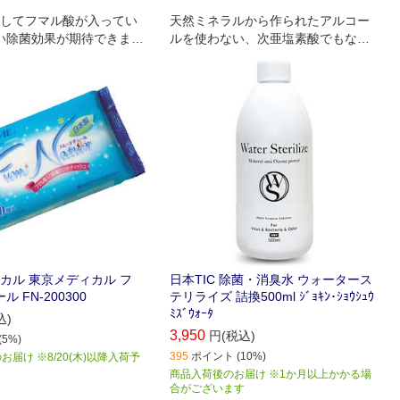
してフマル酸が入ってい
天然ミネラルから作られたアルコー
い除菌効果が期待できま
ルを使わない、次亜塩素酸でもな
い、まるで水のような新しい除菌消
臭水です。
カル 東京メディカル フ
日本TIC 除菌・消臭水 ウォータース
 FN-200300
テリライズ 詰換500ml ｼﾞｮｷﾝ･ｼｮｳｼｭｳ
ﾐｽﾞｳｫｰﾀ
込)
3,950
円(税込)
5%)
395
ポイント (10%)
届け ※8/20(木)以降入荷予
商品入荷後のお届け ※1か月以上かかる場
合がございます