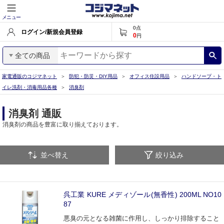
メニュー
0
点
ログイン/新規会員登録
0
円
全ての商品
家電通販のコジマネット
防犯・防災・DIY用品
オフィス住設用品
ハンドソープ・ト
イレ洗剤・消毒用品各種
消臭剤
消臭剤 通販
消臭剤の商品を豊富に取り揃えております。
並べ替え
絞り込み
呉工業 KURE メディゾール(無香性) 200ML NO10
87
悪臭の元となる雑菌に作用し、しっかり排除すること