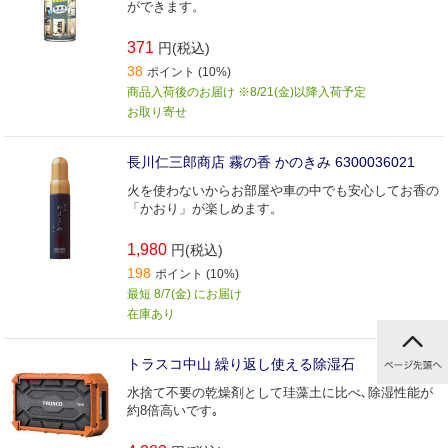
ができます。
371
円(税込)
38
ポイント (10%)
商品入荷後のお届け ※8/21(金)以降入荷予定
お取り寄せ
長川仁三郎商店 霧の香 かのきみ 6300036021
火を使わないからお部屋や車の中でも安心してお香の
「かおり」が楽しめます。
1,980
円(税込)
198
ポイント (10%)
最短 8/7(金) にお届け
在庫あり
トラスコ中山 繰り返し使える除湿石
水捨て不要の乾燥剤として珪藻土に比べ､除湿性能が
約8倍高いです｡