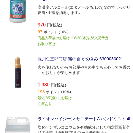
高濃度アルコール(エタノール79.15%)なのでしっかり
皮膚･手指を消毒します｡
970
円(税込)
97
ポイント (10%)
商品入荷後のお届け ※8/20(木)以降入荷予定
お取り寄せ
長川仁三郎商店 霧の香 かのきみ 6300036021
火を使わないからお部屋や車の中でも安心してお香の
「かおり」が楽しめます。
1,980
円(税込)
198
ポイント (10%)
最短 8/7(金) にお届け
在庫あり
ライオンハイジーン サニテートA ハンドミスト 4L
塩化ベンザルコニウムを有効成分とした指定医薬部外
品の手指用消毒剤(アルコール基剤配合)。