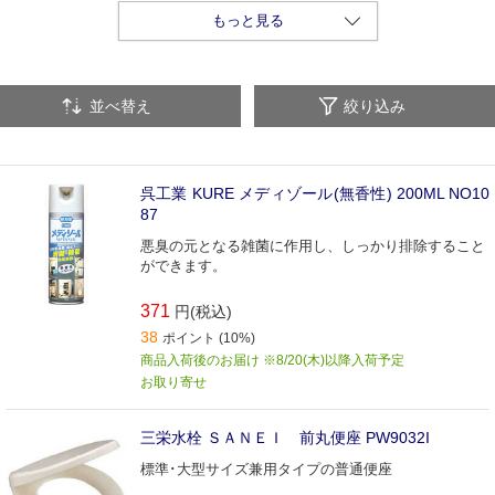
アルコールチェッカー
うがい薬・うがい器
もっと見る
食器・厨房機器洗剤
除菌衛生用品
オゾン水生成器
並べ替え
絞り込み
ハンドクリーム
除菌・漂白剤
食品衛生用品
ハンドドライヤー
ハンドソープ
手指消毒用品
呉工業 KURE メディゾール(無香性) 200ML NO10
87
悪臭の元となる雑菌に作用し、しっかり排除すること
ができます。
371
円(税込)
38
ポイント (10%)
商品入荷後のお届け ※8/20(木)以降入荷予定
お取り寄せ
三栄水栓 ＳＡＮＥＩ 前丸便座 PW9032I
標準･大型サイズ兼用タイプの普通便座