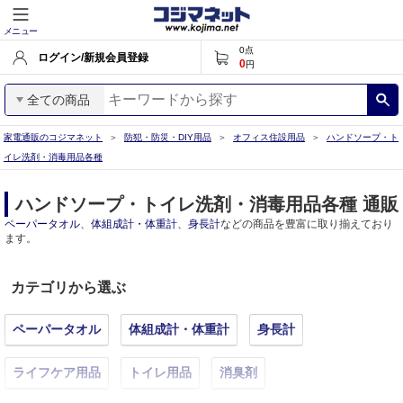
メニュー
0
点
ログイン/新規会員登録
0
円
全ての商品
家電通販のコジマネット
防犯・防災・DIY用品
オフィス住設用品
ハンドソープ・ト
イレ洗剤・消毒用品各種
ハンドソープ・トイレ洗剤・消毒用品各種 通販
ペーパータオル
、
体組成計・体重計
、
身長計
などの商品を豊富に取り揃えており
ます。
カテゴリから選ぶ
ペーパータオル
体組成計・体重計
身長計
ライフケア用品
トイレ用品
消臭剤