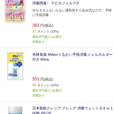
消毒関連〕 テピカジェルプチ
水もタオルもいらない速乾性すり込み式なので、手軽
に手指消毒
363
円(税込)
37
ポイント (10%)
最短 8/7(金) にお届け
在庫あり
杏林製薬 Miltonうるおい手指消毒ジェルホルダー
付き 60mL
553
円(税込)
56
ポイント (10%)
最短 8/7(金) にお届け
在庫あり
日本製紙クレシア クレシア 消毒ウェットタオル 1
00枚 64120