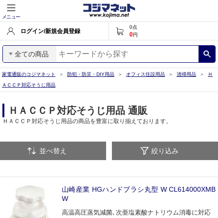
メニュー
0
点
ログイン/新規会員登録
0
円
全ての商品
家電通販のコジマネット
防犯・防災・DIY用品
オフィス住設用品
清掃用品
Ｈ
ＡＣＣＰ対応そうじ用品
ＨＡＣＣＰ対応そうじ用品 通販
ＨＡＣＣＰ対応そうじ用品の商品を豊富に取り揃えております。
並べ替え
絞り込み
山崎産業 HGハンドブラシ丸型 W CL614000XMB
W
高温高圧蒸気減菌､次亜塩素酸ナトリウム消毒に対応