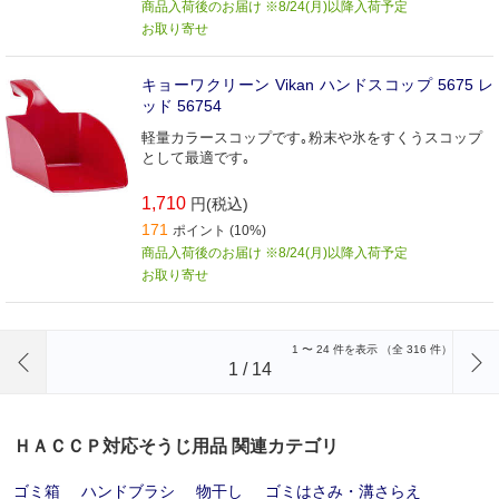
商品入荷後のお届け ※8/24(月)以降入荷予定
お取り寄せ
キョーワクリーン Vikan ハンドスコップ 5675 レ
ッド 56754
軽量カラースコップです｡粉末や氷をすくうスコップ
として最適です｡
1,710
円(税込)
171
ポイント (10%)
商品入荷後のお届け ※8/24(月)以降入荷予定
お取り寄せ
前のページへ
1
〜
24
件を表示 （全
316
件）
1
/
14
ＨＡＣＣＰ対応そうじ用品 関連カテゴリ
ゴミ箱
ハンドブラシ
物干し
ゴミはさみ・溝さらえ