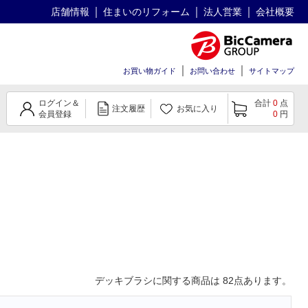
店舗情報
住まいのリフォーム
法人営業
会社概要
お買い物ガイド
お問い合わせ
サイトマップ
ログイン＆
合計
0
点
注文履歴
お気に入り
会員登録
0
円
デッキブラシ
に関する商品は
82
点あります。