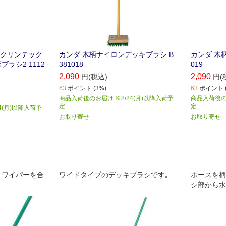
本クリンテック
カンダ 木柄ナイロンデッキブラシ B
カンダ 木柄
ラシ2 1112
381018
019
2,090
2,090
円(税込)
円(
63
ポイント (3%)
63
ポイント (
商品入荷後のお届け ※8/24(月)以降入荷予
商品入荷後のお
定
定
4(月)以降入荷予
お取り寄せ
お取り寄せ
りワイパーを合
ワイドタイプのデッキブラシです｡
ホースを柄
シ部から水
率よく洗浄