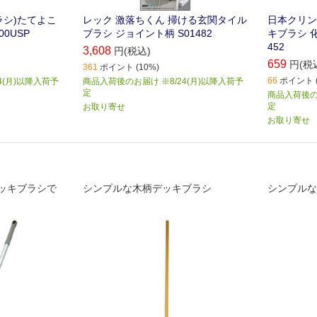
ラシ)たてよこ
レック 激落ちくん 掃ける玄関タイル
日本クリンテ
00USP
ブラシ ジョイント柄 S01482
キブラシ 化
452
3,608
円(税込)
659
円(税
361
ポイント (10%)
66
ポイント (
4(月)以降入荷予
商品入荷後のお届け ※8/24(月)以降入荷予
定
商品入荷後のお
定
お取り寄せ
お取り寄せ
ッキブラシで
シンプルな木柄デッキブラシ
シンプルな