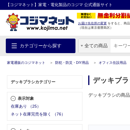
【コジマネット】家電・電化製品のコジマ 公式通販サイト
お届け先住所の変更
をすると、商品
（現在は
東京都
豊島区
）
カテゴリーから探す
全ての商品
家電通販のコジマネット
防犯・防災・DIY用品
オフィス住設用品
デッキブラ
デッキブラシカテゴリー
デッキブラシの商品
表示対象
在庫あり
（
25
）
ネット在庫完売を除く
（
76
）