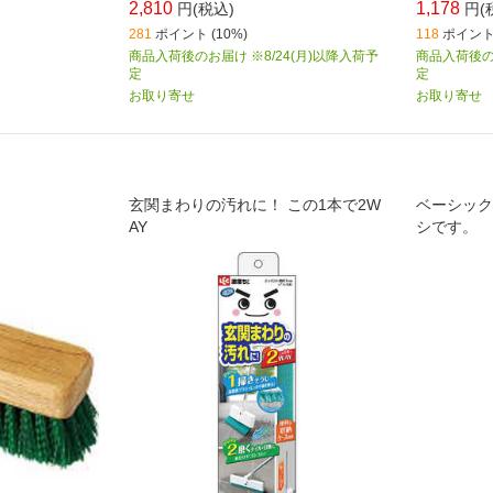
2,810
1,178
円(税込)
円(
281
ポイント (10%)
118
ポイント 
商品入荷後のお届け ※8/24(月)以降入荷予
商品入荷後のお
定
定
お取り寄せ
お取り寄せ
玄関まわりの汚れに！ この1本で2W
ベーシック
AY
シです。