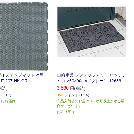
ブイステップマット 本駒
山崎産業 ソフテップマット リッチア
-207-HK-GR
イロン60×90cm（グレー） 12689
3,530
税込)
円(税込)
(10%)
353
ポイント (10%)
火) にお届け
商品入荷後のお届け ※1か月以上かかる場
合がございます
お取り寄せ