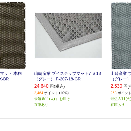
マット 本駒
山崎産業 ブイステップマット7 ＃18
山崎産業 
K-BR
（グレー） F-207-18-GR
（グレー） F
24,640
2,530
円(税込)
円(
2,464
ポイント (10%)
253
ポイント 
最短 8/11(火) にお届け
最短 8/11(
在庫あり
在庫あり