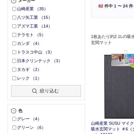
メーカー
82
件中
1
〜
24
件
山崎産業
（
35
）
八ツ矢工業
（
15
）
アズマ工業
（
14
）
テラモト
（
5
）
1枚あたり約2.1Lの
玄関マット
カンダ
（
4
）
トラスコ中山
（
3
）
日本クリンテック
（
3
）
タカギ
（
2
）
レック
（
1
）
絞り込む
色
グレー
（
4
）
山崎産業 SUSU マイ
グリーン
（
6
）
吸水玄関マット ＃6（