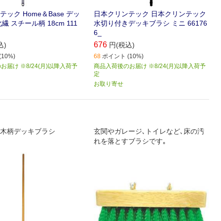
ック Home＆Base デッ
日本クリンテック 日本クリンテック
繊 スチール柄 18cm 111
水切り付きデッキブラシ ミニ 66176
6_
676
込)
円(税込)
10%)
68
ポイント (10%)
届け ※8/24(月)以降入荷予
商品入荷後のお届け ※8/24(月)以降入荷予
定
お取り寄せ
木柄デッキブラシ
玄関やガレージ､トイレなど､床の汚
れを落とすブラシです｡