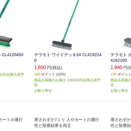
L4120450
テラモト ワイドデッキ24 CL419224
テラモト 
0
4162100
1,600
1,940
円(税込)
円(
160
ポイント (10%)
194
ポイント 
4(月)以降入荷予
商品入荷後のお届け ※8/24(月)以降入荷予
商品入荷後のお
定
定
お取り寄せ
お取り寄せ
カートの通行
厚さわずか7ミリ 人やカートの通行
厚さわずか
性と除塵効果を両立
性と除塵効