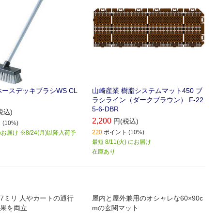
ホースデッキブラシWS CL
山崎産業 樹脂システムマット450 ブ
ラシライン（ダークブラウン） F-22
5-6-DBR
税込)
2,200
円(税込)
(10%)
220
ポイント (10%)
届け ※8/24(月)以降入荷予
最短 8/11(火) にお届け
在庫あり
7ミリ 人やカートの通行
屋内と屋外兼用のオシャレな60×90c
果を両立
mの玄関マット