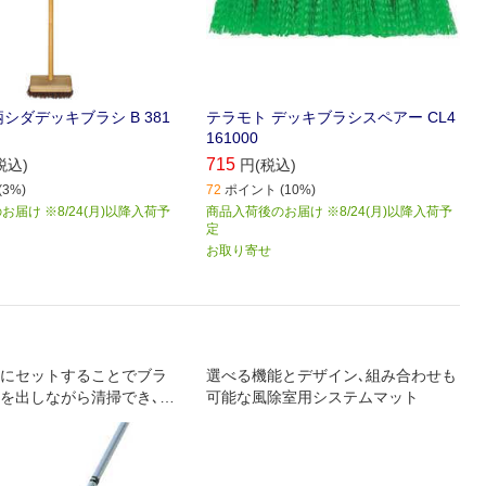
シダデッキブラシ B 381
テラモト デッキブラシスペアー CL4
161000
715
税込)
円(税込)
3%)
72
ポイント (10%)
届け ※8/24(月)以降入荷予
商品入荷後のお届け ※8/24(月)以降入荷予
定
お取り寄せ
にセットすることでブラ
選べる機能とデザイン､組み合わせも
を出しながら清掃でき､効
可能な風除室用システムマット
することが可能です