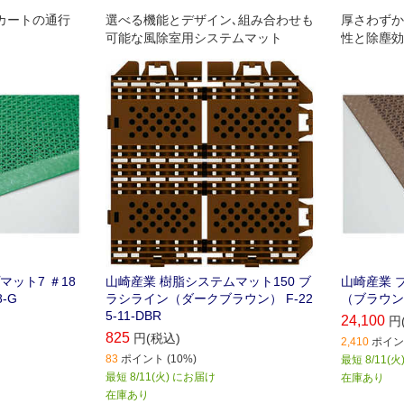
カートの通行
選べる機能とデザイン､組み合わせも
厚さわずか
可能な風除室用システムマット
性と除塵効
ット7 ＃18
山崎産業 樹脂システムマット150 ブ
山崎産業 
-G
ラシライン（ダークブラウン） F-22
（ブラウン） 
5-11-DBR
24,100
円
825
円(税込)
2,410
ポイント
83
ポイント (10%)
最短 8/11(
最短 8/11(火) にお届け
在庫あり
在庫あり