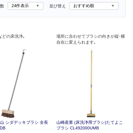
数
並び替え
などの床洗浄｡
場所に合わせてブラシの向きが縦･横
自在に変えられます｡
山 シダデッキブラシ 全長
山崎産業 (床洗浄用ブラシ)たてよこ
DB
ブラシ CL492000UMB