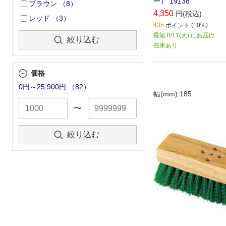
ー） 19138
ブラウン
（
8
）
4,350
円(税込)
レッド
（
3
）
435
ポイント (10%)
最短 8/11(火) にお届け
絞り込む
在庫あり
価格
0円～25,900円
（
82
）
幅(mm):185
〜
絞り込む