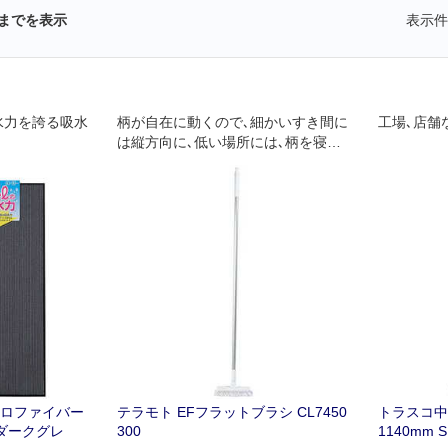
までを表示
表示件
吸水力を誇る吸水
柄が自在に動くので､細かいすき間に
工場､店舗
は縦方向に､低い場所には､柄を寝か
せてフラットにと､お掃除の幅が広が
ります｡
クロファイバー
テラモト EFフラットブラシ CL7450
トラスコ中
ダークグレ
300
1140mm S