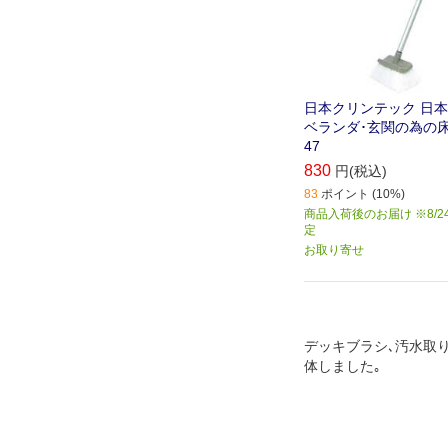
日本クリンテック 日
ベランダ･玄関の為の床ブ
47
830
円(税込)
83
ポイント (10%)
商品入荷後のお届け ※8/2
定
お取り寄せ
デッキブラシ､汚水取
体しました｡