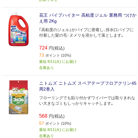
花王 パイプハイター 高粘度ジェル 業務用 つけか
え用 2Kg
｢高粘度のジェル｣がパイプに密着し､排水口パイプに
付着した髪の毛･ヌメリを溶かして落とします｡
724
円(税込)
73
ポイント (10%)
最短 8/11(火) にお届け
在庫あり
ニトムズ ニトムズ スペアテープフロアクリン45
周2巻入
フローリングでも貼り付かずワイパーでは取りきれな
い大きなゴミもしっかりキャッチします｡
568
円(税込)
57
ポイント (10%)
最短 8/11(火) にお届け
在庫あり