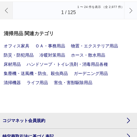
前のページへ
1
〜
24
件を表示 （全
2,977
件）
1
/
125
清掃用品 関連カテゴリ
オフィス家具
ＯＡ・事務用品
物置・エクステリア用品
防災・防犯用品
冷暖対策用品
ホース・散水用品
床材用品
ハンドソープ・トイレ洗剤・消毒用品各種
集塵機・送風機・防虫、殺虫商品
ガーデニング用品
清掃機器
ライフ用品
害虫・害獣駆除用品
コジマネット会員規約
特定商取引法に基づく表記