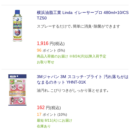
横浜油脂工業 Linda イレーサープロ 480ml×10/CS
TZ50
スプレーするだけで､簡単に消臭･除菌ができます
1,916
円(税込)
96
ポイント (5%)
商品入荷後のお届け ※8/24(月)以降入荷予定
お取り寄せ
3Mジャパン 3M スコッチ･ブライト 汚れ落ちがは
なまるのネット YHNT-01K
油汚れ､こびりつきがしっかり落とせます｡
162
円(税込)
17
ポイント (10%)
最短 8/11(火) にお届け
在庫あり