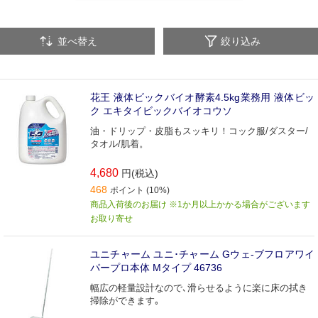
モップ
ＨＡＣＣＰ対応そうじ用品
並べ替え
絞り込み
粘着ローラークリーナー
はく離剤
そうじ用具保管
ウエス
床用洗剤
洗剤・クリーナー
洗濯用品
花王 液体ビックバイオ酵素4.5kg業務用 液体ビッ
ク エキタイビックバイオコウソ
ほうき・チリトリ
ワックス
油・ドリップ・皮脂もスッキリ！コック服/ダスター/
タオル/肌着。
4,680
円(税込)
468
ポイント (10%)
商品入荷後のお届け ※1か月以上かかる場合がございます
お取り寄せ
ユニチャーム ユニ･チャーム Gウェ-ブフロアワイ
パープロ本体 Mタイプ 46736
幅広の軽量設計なので､滑らせるように楽に床の拭き
掃除ができます｡