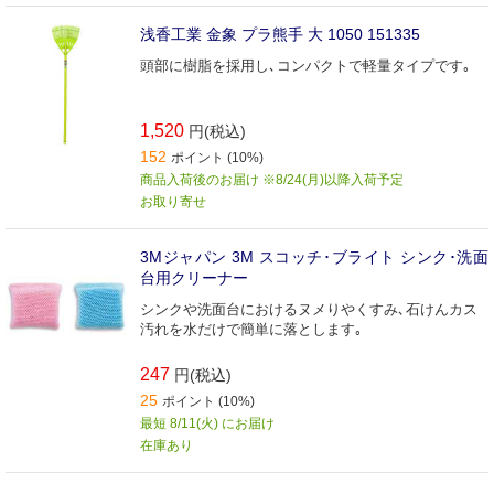
浅香工業 金象 プラ熊手 大 1050 151335
頭部に樹脂を採用し､コンパクトで軽量タイプです｡
1,520
円(税込)
152
ポイント (10%)
商品入荷後のお届け ※8/24(月)以降入荷予定
お取り寄せ
3Mジャパン 3M スコッチ･ブライト シンク･洗面
台用クリーナー
シンクや洗面台におけるヌメりやくすみ､石けんカス
汚れを水だけで簡単に落とします｡
247
円(税込)
25
ポイント (10%)
最短 8/11(火) にお届け
在庫あり