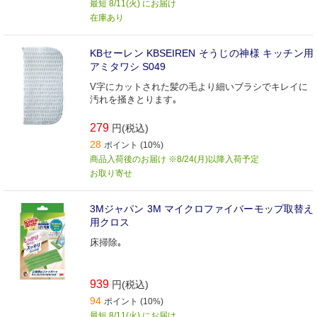
最短 8/11(火) にお届け
在庫あり
KBセーレン KBSEIREN そうじの神様 キッチン用
アミタワシ S049
V字にカットされた髪の毛より細いブラシでキレイに
汚れを掻きとります｡
279
円(税込)
28
ポイント (10%)
商品入荷後のお届け ※8/24(月)以降入荷予定
お取り寄せ
3Mジャパン 3M マイクロファイバーモップ取替え
用クロス
床掃除｡
939
円(税込)
94
ポイント (10%)
最短 8/11(火) にお届け