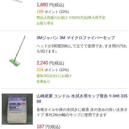
1,880
円(税込)
188
ポイント (10%)
商品入荷後のお届け ※8/24(月)以降入荷予定
お取り寄せ
3Mジャパン 3M マイクロファイバーモップ
ヘッドが180度回転して立てて使用でき､すき間の汚れ
も拭けます｡
2,240
円(税込)
224
ポイント (10%)
最短 8/11(火) にお届け
在庫あり
山崎産業 コンドル 水拭き用モップ替糸 Y-3#8 335
88
各種タイルや床の水拭きに最適 水の含みの良い太糸タ
イプ 各社24cm幅のモップに使用できます
187
円(税込)