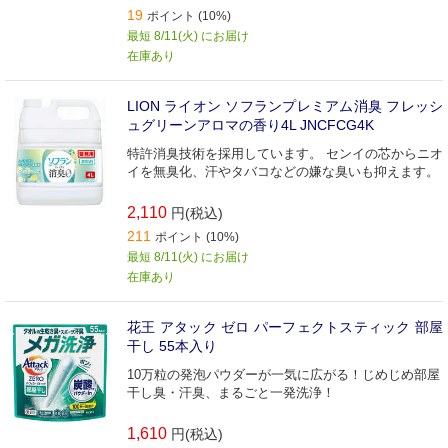
19
ポイント (10%)
最短 8/11(火) にお届け
在庫あり
LION ライオン ソフランプレミアム消臭 フレッシ
ュグリーンアロマの香り4L JNCFCG4K
特許消臭技術を採用しています。 センイの芯からニオ
イを無臭化、汗やタバコなどの嫌な臭いも抑えます。
2,110
円(税込)
211
ポイント (10%)
最短 8/11(火) にお届け
在庫あり
花王 アタック ゼロ パーフェクトスティック 部屋
干し 55本入り
10万粒の発泡パウダーが一気に広がる！じめじめ部屋
干し臭・汗臭、まるごと一発洗浄！
1,610
円(税込)