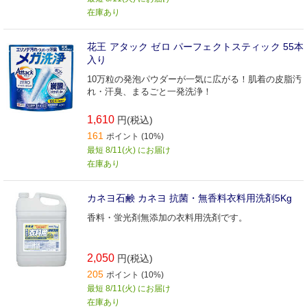
在庫あり
花王 アタック ゼロ パーフェクトスティック 55本
入り
10万粒の発泡パウダーが一気に広がる！肌着の皮脂汚
れ・汗臭、まるごと一発洗浄！
1,610
円(税込)
161
ポイント (10%)
最短 8/11(火) にお届け
在庫あり
カネヨ石鹸 カネヨ 抗菌・無香料衣料用洗剤5Kg
香料・蛍光剤無添加の衣料用洗剤です。
2,050
円(税込)
205
ポイント (10%)
最短 8/11(火) にお届け
在庫あり