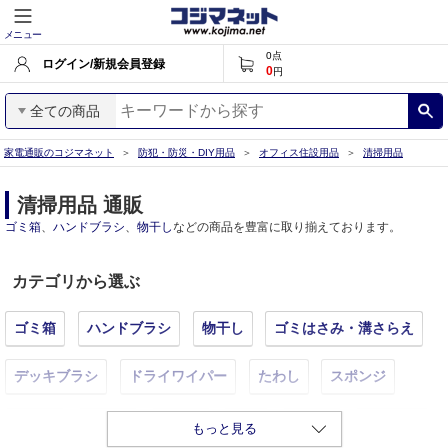
メニュー
0
点
ログイン/新規会員登録
0
円
全ての商品
家電通販のコジマネット
防犯・防災・DIY用品
オフィス住設用品
清掃用品
清掃用品 通販
ゴミ箱
、
ハンドブラシ
、
物干し
などの商品を豊富に取り揃えております。
カテゴリから選ぶ
ゴミ箱
ハンドブラシ
物干し
ゴミはさみ・溝さらえ
デッキブラシ
ドライワイパー
たわし
スポンジ
吸収材
バケツ
ゴミ袋
灰皿
洗濯機
洗濯洗剤
もっと見る