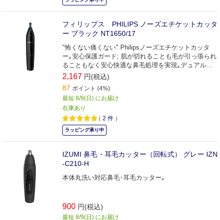
フィリップス PHILIPS ノーズエチケットカッタ
ー ブラック NT1650/17
"怖くない痛くない" Philipsノーズエチケットカッタ
ー｡安心保護ガード; 肌が切れることも毛が引っ張られ
ることもなく安心快適な鼻毛処理を実現｡デュアルサ
イドカット;両サイドのカッターが効率よく鼻毛をキャ
2,167
円(税込)
ッチし､すばやくカット｡
87
ポイント (4%)
最短 8/9(日) にお届け
在庫あり
（
2
件
）
ラッピング承り中
IZUMI 鼻毛・耳毛カッター（回転式） グレー IZN
-C210-H
本体丸洗い対応鼻毛･耳毛カッター｡
900
円(税込)
最短 8/9(日) にお届け