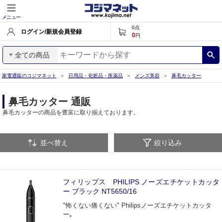
メニュー
0
点
ログイン/新規会員登録
0
円
全ての商品
家電通販のコジマネット
日用品・化粧品・医薬品
メンズ美容
鼻毛カッター
鼻毛カッター 通販
鼻毛カッターの商品を豊富に取り揃えております。
並べ替え
絞り込み
フィリップス PHILIPS ノーズエチケットカッタ
ー ブラック NT5650/16
"怖くない痛くない" Philipsノーズエチケットカッタ
ー｡