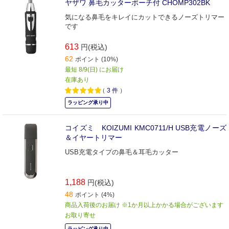
ヤザワ 鼻毛カッターポーチ付 CHOMP302BK
気になる鼻毛をキレイにカットできるノーズトリマー
です
613
円(税込)
62
ポイント (10%)
最短 8/9(日) にお届け
在庫あり
（
3
件
）
ラッピング承り中
コイズミ KOIZUMI KMC0711/H USB充電ノーズ
＆イヤートリマー
USB充電タイプの鼻毛＆耳毛カッター
1,188
円(税込)
48
ポイント (4%)
商品入荷後のお届け ※1か月以上かかる場合がございます
お取り寄せ
ラッピング承り中