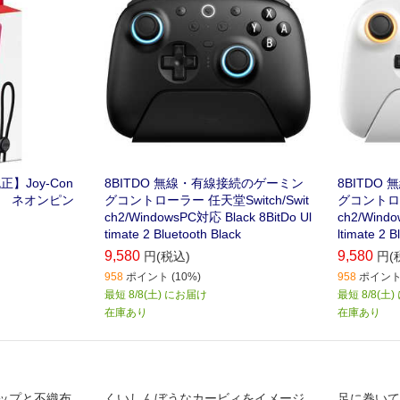
正】Joy-Con
8BITDO 無線・有線接続のゲーミン
8BITDO
h］ ネオンピン
グコントローラー 任天堂Switch/Swit
グコントローラ
ch2/WindowsPC対応 Black 8BitDo Ul
ch2/Windo
timate 2 Bluetooth Black
ltimate 2 B
9,580
9,580
円(税込)
円(
958
ポイント (10%)
958
ポイント 
最短 8/8(土) にお届け
最短 8/8(土
在庫あり
在庫あり
ップと不織布
くいしんぼうなカービィをイメージ
足に巻いて､