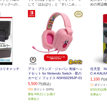
体やドックへのホ
して「ほおばり」と「すいこみ」の
めの周辺機
表情でデザインされた公式Nintendo
Switch用有線ヘッドセット。
 ホコリキャッチ
アコ・ブランズ・ジャパン 有線ヘッ
任天堂 Ni
ドセット for Nintendo Switch - 星の
C-A-KALK
カービィ フェイス NSHS0299JP-01
1,100
円(
5,500
円(税込)
11
ポイント (
550
ポイント (10%)
8/10(月)
最短 8/8(土) にお届け
在庫あり
在庫あり