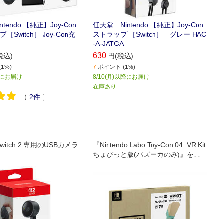
tendo 【純正】Joy-Con
任天堂 Nintendo 【純正】Joy-Con
Switch］ Joy-Con充
ストラップ ［Switch］ グレー HAC
-A-JATGA
630
税込)
円(税込)
1%)
7
ポイント (1%)
) にお届け
8/10(月)以降にお届け
在庫あり
（
2
件
）
 Switch 2 専用のUSBカメラ
『Nintendo Labo Toy-Con 04: VR Kit
ちょびっと版(バズーカのみ)』をお
持ちの方向けの追加キットです｡