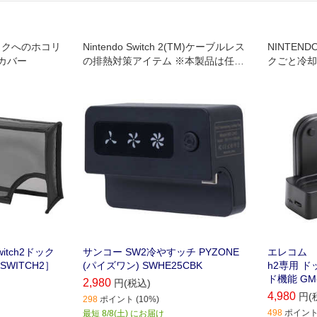
2 ドックへのホコリ
Nintendo Switch 2(TM)ケーブルレス
NINTEND
カバー
の排熱対策アイテム ※本製品は任天
クごと冷却
堂株式会社のライセンス製品ではあ
器本体の発
りません
タンドです
tch2ドック
サンコー SW2冷やすッチ PYZONE
エレコム ELE
WITCH2］
(パイズワン) SWHE25CBK
h2専用 
ド機能 GM-
2,980
円(税込)
4,980
円(
298
ポイント (10%)
498
ポイント 
最短 8/8(土) にお届け