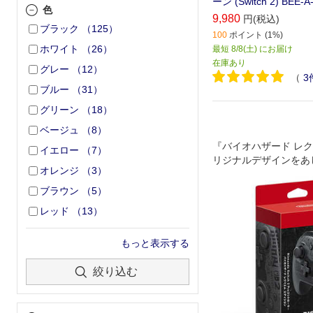
ーン (Switch 2) BEE-A
色
9,980
円(税込)
ブラック
（
125
）
100
ポイント (1%)
ホワイト
（
26
）
最短 8/8(土) にお届け
在庫あり
グレー
（
12
）
（
3
ブルー
（
31
）
グリーン
（
18
）
ベージュ
（
8
）
『バイオハザード レ
イエロー
（
7
）
リジナルデザインをあし
オレンジ
（
3
）
ndo Switch 2 Pr
す。
ブラウン
（
5
）
レッド
（
13
）
もっと表示する
絞り込む