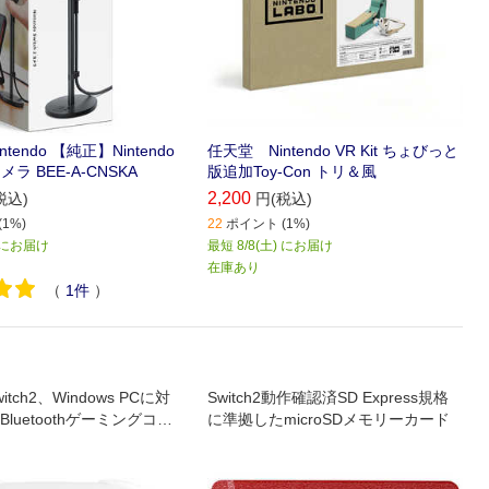
tendo 【純正】Nintendo
任天堂 Nintendo VR Kit ちょびっと
 カメラ BEE-A-CNSKA
版追加Toy-Con トリ＆風
2,200
税込)
円(税込)
1%)
22
ポイント (1%)
) にお届け
最短 8/8(土) にお届け
在庫あり
（
1
件
）
witch2、Windows PCに対
Switch2動作確認済SD Express規格
luetoothゲーミングコン
に準拠したmicroSDメモリーカード
です。有線接続でWindow
応可能です