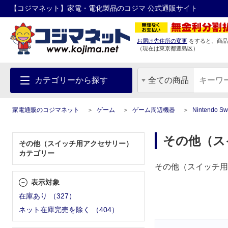
【コジマネット】家電・電化製品のコジマ 公式通販サイト
お届け先住所の変更
をすると、商品
（現在は
東京都
豊島区
）
カテゴリーから探す
全ての商品
家電通販のコジマネット
ゲーム
ゲーム周辺機器
Nintendo 
その他（ス
その他（スイッチ用アクセサリー）
カテゴリー
その他（スイッチ用
表示対象
在庫あり
（
327
）
ネット在庫完売を除く
（
404
）