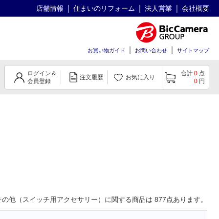
店舗情報
住まいのリフォーム
法人営業
会社概要
お買い物ガイド
お問い合わせ
サイトマップ
ログイン＆
合計
0
点
注文履歴
お気に入り
会員登録
0
円
その他（スイッチ用アクセサリー）
に関する商品は
877
点あります。