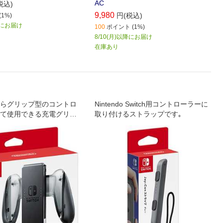
AC
税込)
9,980
円(税込)
1%)
) にお届け
100
ポイント (1%)
8/10(月)以降にお届け
在庫あり
らグリップ型のコントロ
Nintendo Switch用コントローラーに
て使用できる充電グリッ
取り付けるストラップです｡