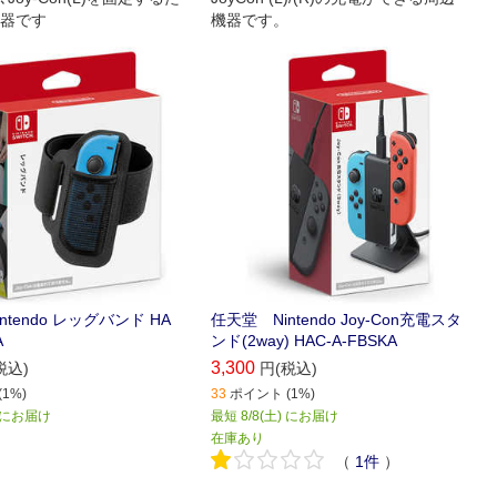
器です
機器です。
ntendo レッグバンド HA
任天堂 Nintendo Joy-Con充電スタ
A
ンド(2way) HAC-A-FBSKA
3,300
税込)
円(税込)
1%)
33
ポイント (1%)
以降にお届け
最短 8/8(土) にお届け
在庫あり
（
1
件
）