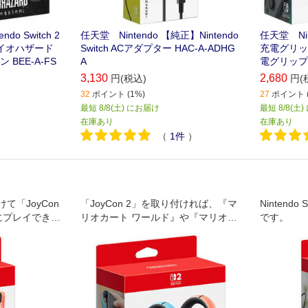
ndo Switch 2
任天堂 Nintendo 【純正】Nintendo
任天堂 Nin
バイオハザード
Switch ACアダプター HAC-A-ADHG
充電グリップ［
BEE-A-FS
A
電グリップ
3,130
2,680
円(税込)
円(
32
ポイント (1%)
27
ポイント (
最短 8/8(土) にお届け
最短 8/8(土
在庫あり
在庫あり
（
1
件
）
て「JoyCon
「JoyCon 2」を取り付ければ、『マ
Nintendo
にプレイできる
リオカート ワールド』や『マリオカ
です。
」が持ちやすく、
ート8 デラックス』などのレースゲ
行えます。
ームをドライブ感覚で操作できるよ
うになります。