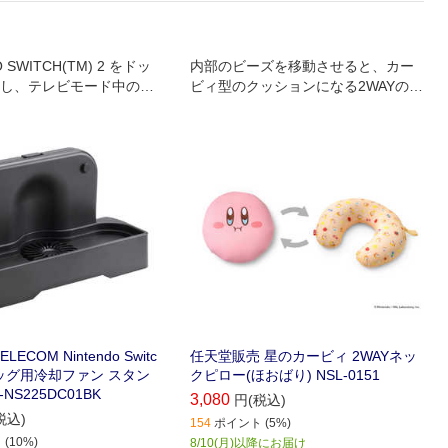
O SWITCH(TM) 2 をドッ
内部のビーズを移動させると、カー
し、テレビモード中の機
ビィ型のクッションになる2WAYのネ
熱を抑える冷却ファンス
ックピローです。
。
COM Nintendo Switc
任天堂販売 星のカービィ 2WAYネッ
ドッグ用冷却ファン スタン
クピロー(ほおばり) NSL-0151
NS225DC01BK
3,080
円(税込)
税込)
154
ポイント (5%)
(10%)
8/10(月)以降にお届け