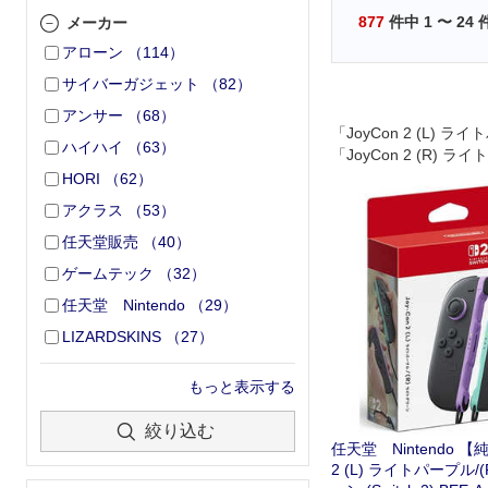
877
件中
1
〜
24
メーカー
アローン
（
114
）
サイバーガジェット
（
82
）
アンサー
（
68
）
「JoyCon 2 (L) 
ハイハイ
（
63
）
「JoyCon 2 (R) 
「JoyCon 2 ストラ
HORI
（
62
）
たセットです。
アクラス
（
53
）
任天堂販売
（
40
）
ゲームテック
（
32
）
任天堂 Nintendo
（
29
）
LIZARDSKINS
（
27
）
もっと表示する
絞り込む
任天堂 Nintendo 【純
2 (L) ライトパープル/