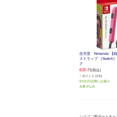
任天堂 Nintendo 【純
ストラップ ［Switc
ク
630
円(税込)
7
ポイント (1%)
8/10(月)以降にお届け
在庫少なめ
シリコン製ポートキャ