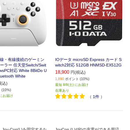
 無線・有線接続のゲーミン
IOデータ microSD Express カード S
ー 任天堂Switch/Swit
witch2対応 512GB HNMSD-EX512G
wsPC対応 White 8BitDo U
18,900
円(税込)
luetooth White
1,890
ポイント (10%)
税込)
最短 8/8(土) にお届け
(10%)
在庫あり
) にお届け
（
1
件
）
Joy-Con(L)を固定するた
JoyCon (L)/(R)の充電ができる周辺