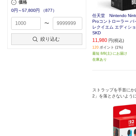
価格
0円～57,800円
（
877
）
任天堂 Nintendo Ninte
Proコントローラー 
〜
レクイエム エディション 
SKD
絞り込む
11,980
円(税込)
120
ポイント (1%)
最短 8/8(土) にお届け
在庫あり
ストラップを手首にかけ
2」を落とさないよう
ほか、「JoyCon 2
マウス操作も安定して