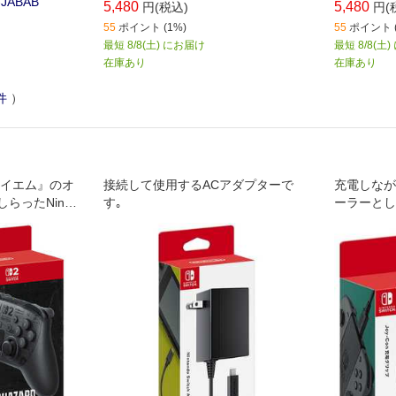
-JABAB
5,480
5,480
円(税込)
円(
55
ポイント (1%)
55
ポイント (
最短 8/8(土) にお届け
最短 8/8(土
在庫あり
在庫あり
件
）
クイエム』のオ
接続して使用するACアダプターで
充電しなが
らったNinte
す｡
ーラーとし
oコントローラーで
プです｡