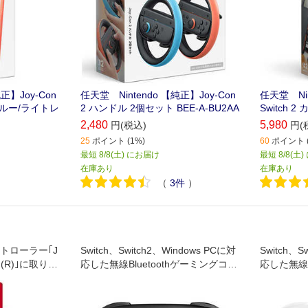
正】Joy-Con
任天堂 Nintendo 【純正】Joy-Con
任天堂 Nin
ブルー/ライトレ
2 ハンドル 2個セット BEE-A-BU2AA
Switch 2
2,480
5,980
円(税込)
円(
25
ポイント (1%)
60
ポイント (
最短 8/8(土) にお届け
最短 8/8(土
在庫あり
在庫あり
（
3
件
）
用コントローラー｢J
Switch、Switch2、Windows PCに対
Switch、S
on(R)｣に取り付
応した無線Bluetoothゲーミングコン
応した無線B
トローラーです。有線接続でWindow
トローラー
s PCも対応可能です
s PCも対