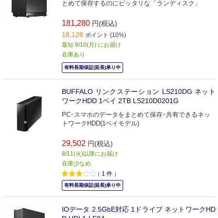
とめて保存するのにピッタリな「ランディスク」
181,280
円(税込)
18,128
ポイント (10%)
最短 8/10(月) にお届け
在庫あり
有料長期保証(延長)承り中
BUFFALO リンクステーション LS210DG ネット
ワークHDD 1ベイ 2TB LS210D0201G
PC･スマホのデータをまとめて保存･共有できるネッ
トワークHDD(1ベイモデル)
29,502
円(税込)
8/11(火)以降にお届け
在庫少なめ
（
1
件
）
有料長期保証(延長)承り中
IOデータ 2.5GbE対応 1ドライブ ネットワークHD