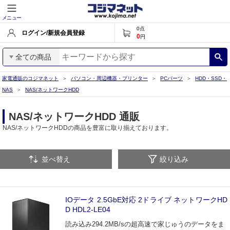
メニュー
0
点
ログイン/新規会員登録
0
円
全ての商品
家電通販のコジマネット
パソコン・周辺機器・プリンター
PCパーツ
HDD・SSD・
NAS
NAS/ネットワークHDD
NAS/ネットワークHDD 通販
NAS/ネットワークHDDの商品を豊富に取り揃えております。
並べ替え
絞り込み
IOデータ 2.5GbE対応 2ドライブ ネットワークHD
D HDL2-LE04
読み込み294.2MB/sの超高速で家じゅうのデータをま