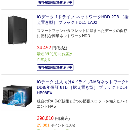
有料長期保証(延長)承り中
IOデータ 1ドライブ ネットワークHDD 2TB ［据
え置き型］ ブラック HDL1-LA02
スマートフォンやタブレットに溜まったデータの保存
に便利な簡単ネットワークHDD
34,452
円(税込)
最短 8/10(月) にお届け
在庫あり
有料長期保証(延長)承り中
IOデータ 法人向け4ドライブNAS(ネットワークH
DD)5年保証 8TB ［据え置き型］ ブラック HDL4-
HB08EX
独自のRAIDeX技術と2つの拡張スロットを備えたハイ
エンドNAS
298,810
円(税込)
29,881
ポイント (10%)