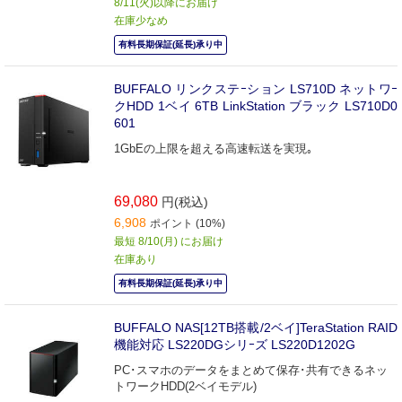
8/11(火)以降にお届け
在庫少なめ
有料長期保証(延長)承り中
BUFFALO リンクステｰション LS710D ネットワｰ
クHDD 1ベイ 6TB LinkStation ブラック LS710D0
601
1GbEの上限を超える高速転送を実現｡
69,080
円(税込)
6,908
ポイント (10%)
最短 8/10(月) にお届け
在庫あり
有料長期保証(延長)承り中
BUFFALO NAS[12TB搭載/2ベイ]TeraStation RAID
機能対応 LS220DGシリｰズ LS220D1202G
PC･スマホのデータをまとめて保存･共有できるネッ
トワークHDD(2ベイモデル)