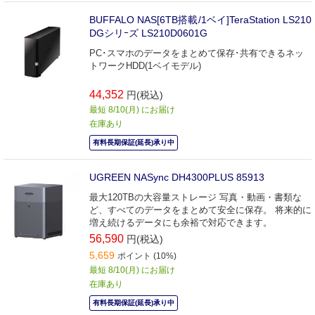
BUFFALO NAS[6TB搭載/1ベイ]TeraStation LS210
DGシリｰズ LS210D0601G
PC･スマホのデータをまとめて保存･共有できるネッ
トワークHDD(1ベイモデル)
44,352
円(税込)
最短 8/10(月) にお届け
在庫あり
有料長期保証(延長)承り中
UGREEN NASync DH4300PLUS 85913
最大120TBの大容量ストレージ 写真・動画・書類な
ど、すべてのデータをまとめて安全に保存。 将来的に
増え続けるデータにも余裕で対応できます。
56,590
円(税込)
5,659
ポイント (10%)
最短 8/10(月) にお届け
在庫あり
有料長期保証(延長)承り中