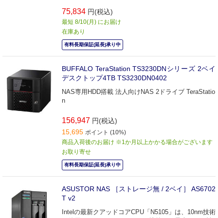
75,834
円(税込)
最短 8/10(月) にお届け
在庫あり
有料長期保証(延長)承り中
BUFFALO TeraStation TS3230DNシリーズ 2ベイ
デスクトップ4TB TS3230DN0402
NAS専用HDD搭載 法人向けNAS 2ドライブ TeraStatio
n
156,947
円(税込)
15,695
ポイント (10%)
商品入荷後のお届け ※1か月以上かかる場合がございます
お取り寄せ
有料長期保証(延長)承り中
ASUSTOR NAS ［ストレージ無 / 2ベイ］ AS6702
T v2
Intelの最新クアッドコアCPU「N5105」は、10nm技術