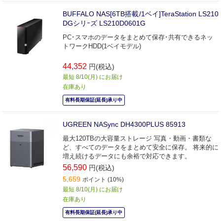
BUFFALO NAS[6TB搭載/1ベイ]TeraStation LS210
DGシリｰズ LS210D0601G
PC･スマホのデータをまとめて保存･共有できるネッ
トワークHDD(1ベイモデル)
44,352
円(税込)
最短 8/10(月) にお届け
在庫あり
有料長期保証(延長)承り中
UGREEN NASync DH4300PLUS 85913
最大120TBの大容量ストレージ 写真・動画・書類な
ど、すべてのデータをまとめて安全に保存。 将来的に
増え続けるデータにも余裕で対応できます。
56,590
円(税込)
5,659
ポイント (10%)
最短 8/10(月) にお届け
在庫あり
有料長期保証(延長)承り中