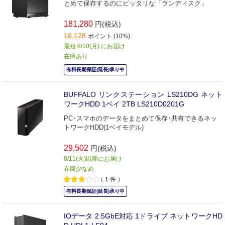
とめて保存するのにピッタリな「ランディスク」
181,280
円(税込)
18,128
ポイント (10%)
最短 8/10(月) にお届け
在庫あり
有料長期保証(延長)承り中
BUFFALO リンクステーション LS210DG ネット
ワークHDD 1ベイ 2TB LS210D0201G
PC･スマホのデータをまとめて保存･共有できるネッ
トワークHDD(1ベイモデル)
29,502
円(税込)
8/11(火)以降にお届け
在庫少なめ
（
1
件
）
有料長期保証(延長)承り中
IOデータ 2.5GbE対応 1ドライブ ネットワークHD