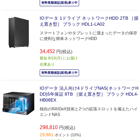
有料長期保証(延長)承り中
IOデータ 1ドライブ ネットワークHDD 2TB ［据
え置き型］ ブラック HDL1-LA02
スマートフォンやタブレットに溜まったデータの保存
に便利な簡単ネットワークHDD
34,452
円(税込)
最短 8/10(月) にお届け
在庫あり
有料長期保証(延長)承り中
IOデータ 法人向け4ドライブNAS(ネットワークH
DD)5年保証 8TB ［据え置き型］ ブラック HDL4-
HB08EX
独自のRAIDeX技術と2つの拡張スロットを備えたハイ
エンドNAS
298,810
円(税込)
29,881
ポイント (10%)