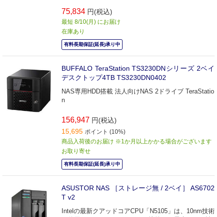
75,834
円(税込)
最短 8/10(月) にお届け
在庫あり
有料長期保証(延長)承り中
BUFFALO TeraStation TS3230DNシリーズ 2ベイ
デスクトップ4TB TS3230DN0402
NAS専用HDD搭載 法人向けNAS 2ドライブ TeraStatio
n
156,947
円(税込)
15,695
ポイント (10%)
商品入荷後のお届け ※1か月以上かかる場合がございます
お取り寄せ
有料長期保証(延長)承り中
ASUSTOR NAS ［ストレージ無 / 2ベイ］ AS6702
T v2
Intelの最新クアッドコアCPU「N5105」は、10nm技術