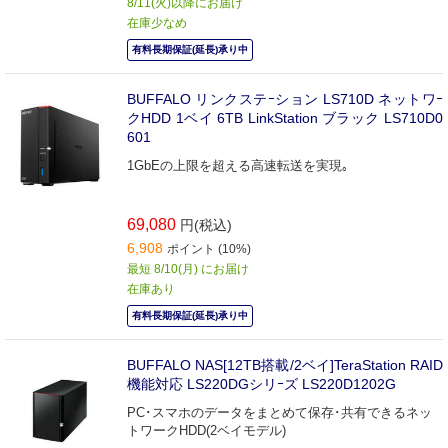
8/11(火)以降にお届け
在庫少なめ
有料長期保証(延長)承り中
BUFFALO リンクステｰション LS710D ネットワｰ
クHDD 1ベイ 6TB LinkStation ブラック LS710D0
601
1GbEの上限を超える高速転送を実現｡
69,080
円(税込)
6,908
ポイント (10%)
最短 8/10(月) にお届け
在庫あり
有料長期保証(延長)承り中
BUFFALO NAS[12TB搭載/2ベイ]TeraStation RAID
機能対応 LS220DGシリｰズ LS220D1202G
PC･スマホのデータをまとめて保存･共有できるネッ
トワークHDD(2ベイモデル)