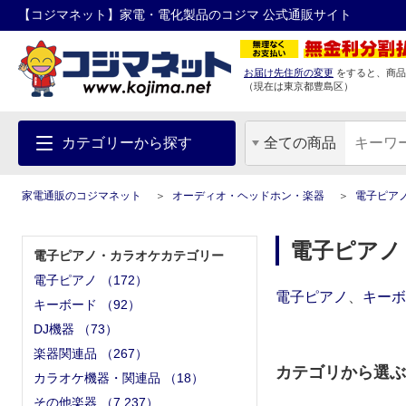
【コジマネット】家電・電化製品のコジマ 公式通販サイト
お届け先住所の変更
をすると、商品
（現在は
東京都
豊島区
）
カテゴリーから探す
全ての商品
家電通販のコジマネット
オーディオ・ヘッドホン・楽器
電子ピア
電子ピアノ
電子ピアノ・カラオケカテゴリー
電子ピアノ
（
172
）
電子ピアノ
、
キーボ
キーボード
（
92
）
DJ機器
（
73
）
楽器関連品
（
267
）
カテゴリから選ぶ
カラオケ機器・関連品
（
18
）
その他楽器
（
7,237
）