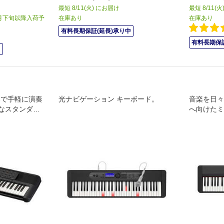
最短 8/11(火) にお届け
最短 8/11(
0月下旬以降入荷予
在庫あり
在庫あり
有料長期保証(延長)承り中
有料長期保証
中
伴奏で手軽に演奏
光ナビゲーション キーボード。
音楽を日々
なスタンダー
へ向けたミ
しく学べる機
ーボード
クモデル ヤマ