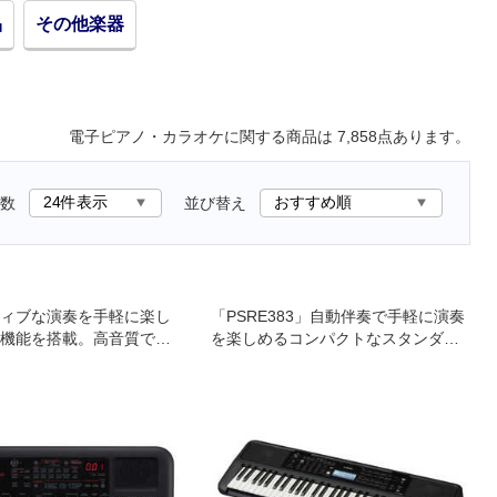
品
その他楽器
電子ピアノ・カラオケ
に関する商品は
7,858
点あります。
数
並び替え
ィブな演奏を手軽に楽し
「PSRE383」自動伴奏で手軽に演奏
機能を搭載。高音質でタ
を楽しめるコンパクトなスタンダー
ンス搭載のミニ鍵盤
ドモデルと クイズで楽しく学べる機
能が充実したベーシックモデル ヤマ
ハ 電子キーボード