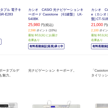
ータブル 電子キ
カシオ CASIO 光ナビゲーションキ
カシオ CAS
R-E283
ーボード Casiotone ［61鍵盤］ LK-
e（カシオト
540BK
盤] CT-S1
25,980
21,000
円(税込)
円
2,598
ポイント (10%)
2,100
ポイント
最短 8/11(火) にお届け
最短 8/11(
在庫あり
在庫あり
中
有料長期保証(延長)承り中
有料長期保証
ポータブルデ
光ナビゲーション キーボード。
「Casiot
も魅力。
タイリッシ
えることで
がる スピ
プ！”良い