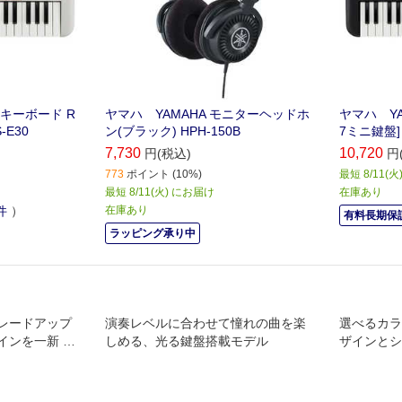
子キーボード R
ヤマハ YAMAHA モニターヘッドホ
ヤマハ YA
-E30
ン(ブラック) HPH-150B
7ミニ鍵盤] 
7,730
10,720
円(税込)
円
773
ポイント (10%)
最短 8/11(
最短 8/11(火) にお届け
在庫あり
件
）
在庫あり
有料長期保証
ラッピング承り中
レードアップ
演奏レベルに合わせて憧れの曲を楽
選べるカラ
インを一新 ヤ
しめる、光る鍵盤搭載モデル
ザインとシ
ggero『NP1