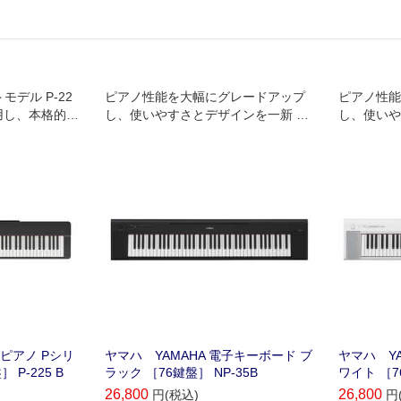
デル P-22
ピアノ性能を大幅にグレードアップ
ピアノ性能
用し、本格的な
し、使いやすさとデザインを一新 ヤ
し、使いや
なデザインを
マハ 電子キーボード Piaggero『NP3
マハ 電子キ
5』
5』
子ピアノ Pシリ
ヤマハ YAMAHA 電子キーボード ブ
ヤマハ YA
P-225 B
ラック ［76鍵盤］ NP-35B
ワイト ［7
26,800
26,800
円(税込)
円