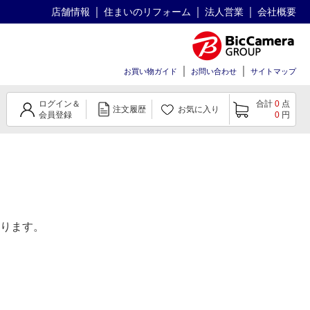
店舗情報
住まいのリフォーム
法人営業
会社概要
お買い物ガイド
お問い合わせ
サイトマップ
ログイン＆
合計
0
点
注文履歴
お気に入り
会員登録
0
円
ります。