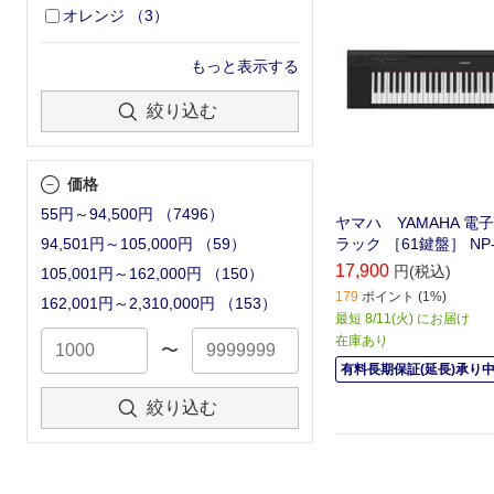
オレンジ
（
3
）
もっと表示する
絞り込む
価格
55円～94,500円
（
7496
）
ヤマハ YAMAHA 電
ラック ［61鍵盤］ NP-
94,501円～105,000円
（
59
）
17,900
円(税込)
105,001円～162,000円
（
150
）
179
ポイント (1%)
162,001円～2,310,000円
（
153
）
最短 8/11(火) にお届け
在庫あり
〜
有料長期保証(延長)承り
絞り込む