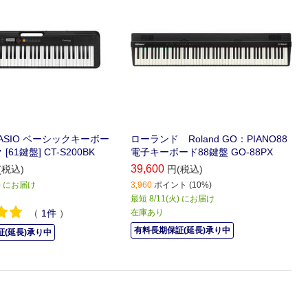
ASIO ベーシックキーボー
ローランド Roland GO：PIANO88
[61鍵盤] CT-S200BK
電子キーボード88鍵盤 GO-88PX
39,600
(税込)
円(税込)
火) にお届け
3,960
ポイント (10%)
最短 8/11(火) にお届け
（
1
件
）
在庫あり
有料長期保証(延長)承り中
(延長)承り中