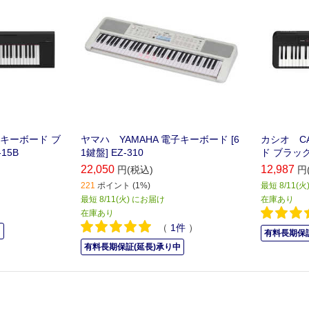
子キーボード ブ
ヤマハ YAMAHA 電子キーボード [6
カシオ C
15B
1鍵盤] EZ-310
ド ブラック 
22,050
12,987
円(税込)
円
221
ポイント (1%)
最短 8/11(
最短 8/11(火) にお届け
在庫あり
在庫あり
（
1
件
）
中
有料長期保証
有料長期保証(延長)承り中