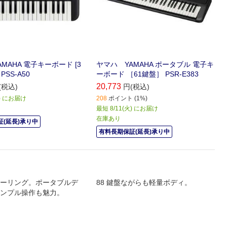
MAHA 電子キーボード [3
ヤマハ YAMAHA ポータブル 電子キ
PSS-A50
ーボード ［61鍵盤］ PSR-E383
20,773
(税込)
円(税込)
火) にお届け
208
ポイント (1%)
最短 8/11(火) にお届け
在庫あり
(延長)承り中
有料長期保証(延長)承り中
ーリング。ポータブルデ
88 鍵盤ながらも軽量ボディ。
ンプル操作も魅力。