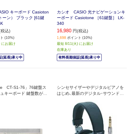
IO キーボード Casioton
カシオ CASIO 光ナビゲーションキ
ーン） ブラック [61鍵
ーボード Casiotone ［61鍵盤］ LK-
BK
340
16,980
(税込)
円(税込)
 (10%)
1,698
ポイント (10%)
火) にお届け
最短 8/11(火) にお届け
在庫あり
(延長)承り中
有料長期保証(延長)承り中
one CT-S1-76」76鍵盤ス
シンセサイザーやデジタルピアノを
ュキーボード 鍵盤数が増
はじめ､最新のデジタル･サウンドに
演奏の楽しさがさらに広
最適なオープンエア型モニター･ヘッ
ーカー出力もパワーアッ
ドホン!
音”で楽しめる