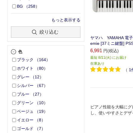
BG
（
258
）
もっと表示する
絞り込む
ヤマハ YAMAHA 電
emie [37ミニ鍵盤] PSS
6,991
円(税込)
色
最短 8/11(火) にお届け
ブラック
（
164
）
在庫あり
ホワイト
（
80
）
（
1
グレー
（
12
）
シルバー
（
67
）
ブルー
（
27
）
グリーン
（
10
）
ピアノ性能を大幅にグ
ベージュ
（
19
）
し、使いやすさとデザ
マハ 電子キーボード Pia
イエロー
（
8
）
5』
ゴールド
（
7
）