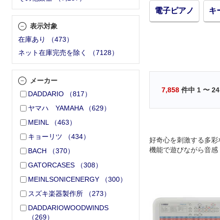
電子ピアノ
キ
表示対象
在庫あり
（
473
）
ネット在庫完売を除く
（
7128
）
メーカー
7,858
件中
1
〜
24
DADDARIO
（
817
）
ヤマハ YAMAHA
（
629
）
MEINL
（
463
）
キョーリツ
（
434
）
好奇心を刺激する多彩
機能で遊びながら音感
BACH
（
370
）
も可能なコンパクトな
GATORCASES
（
308
）
ーボード
MEINLSONICENERGY
（
300
）
スズキ楽器製作所
（
273
）
DADDARIOWOODWINDS
（
269
）