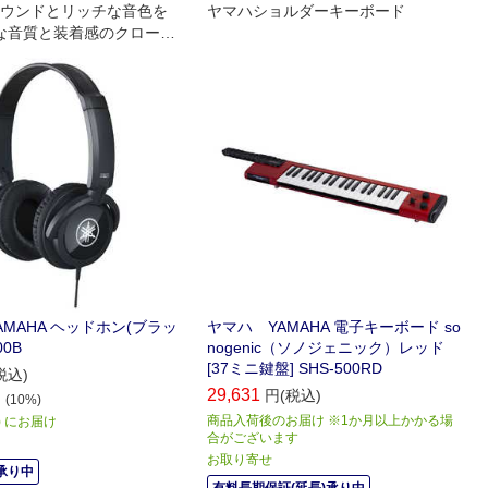
ウンドとリッチな音色を
ヤマハショルダーキーボード
な音質と装着感のクローズ
フォン｡
MAHA ヘッドホン(ブラッ
ヤマハ YAMAHA 電子キーボード so
00B
nogenic（ソノジェニック）レッド
[37ミニ鍵盤] SHS-500RD
税込)
29,631
円(税込)
(10%)
商品入荷後のお届け ※1か月以上かかる場
火) にお届け
合がございます
お取り寄せ
承り中
有料長期保証(延長)承り中