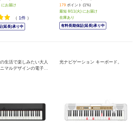
火) にお届け
179
ポイント (1%)
最短 8/11(火) にお届け
（
1
件
）
在庫あり
有料長期保証(延長)承り中
(延長)承り中
の生活で楽しみたい大人
光ナビゲーション キーボード。
ニマルデザインの電子キ