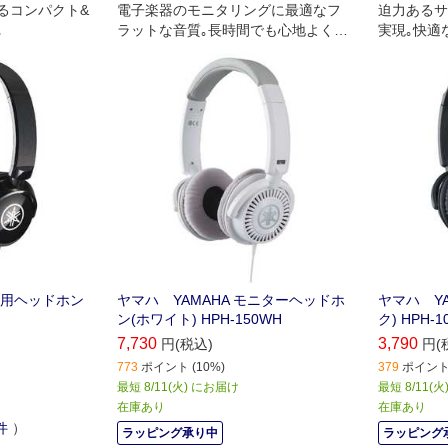
るコンパクト&
電子楽器のモニタリングに最適なフ
迫力あるサ
｡
ラットな音質｡長時間でも心地よく快
実現｡快適
適に演奏できるオープンエア型モニ
ド型ヘッド
ターヘッドフォン｡
器用ヘッドホン
ヤマハ YAMAHA モニターヘッドホ
ヤマハ YA
ン(ホワイト) HPH-150WH
ク) HPH-1
7,730
3,790
円(税込)
円(
773
ポイント (10%)
379
ポイント 
最短 8/11(火) にお届け
最短 8/11(
在庫あり
在庫あり
件
）
ラッピング承り中
ラッピング