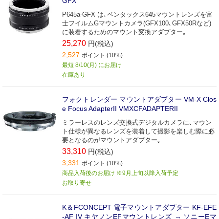
GFX
P645a-GFX は､ペンタックス645マウントレンズを富
士フイルムGマウントカメラ(GFX100､GFX50Rなど)
に装着するためのマウント変換アダプター｡
25,270
円(税込)
2,527
ポイント (10%)
最短 8/10(月) にお届け
在庫あり
フォクトレンダー マウントアダプター VM-X Clos
e Focus AdapterII VMXCFADAPTERII
ミラーレスのレンズ交換式デジタルカメラに､マウン
ト仕様が異なるレンズを装着して撮影を楽しむ際に必
要となるのがマウントアダプター｡
33,310
円(税込)
3,331
ポイント (10%)
商品入荷後のお届け ※9月上旬以降入荷予定
お取り寄せ
K＆FCONCEPT 電子マウントアダプター KF-EFE
-AF IV キヤノンEFマウントレンズ → ソニーEマ