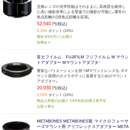
交換レンズの光学性能はそのままに､高画質を維持し
た高い撮影倍率による望遠での撮影が可能に｡通常の
焦点距離の2倍焦点距離を拡張｡
52,540
円(税込)
5,254
ポイント (10%)
最短 8/10(月) にお届け
在庫あり
富士フイルム FUJIFILM フジフイルム M マウン
トアダプター Mマウントアダプタｰ
豊富なバリエーションを持つMマウントレンズを､Xマ
ウント採用のカメラボディに装着するためのマウント
アダプター｡
20,930
円(税込)
2,093
ポイント (10%)
商品入荷後のお届け ※8/19(水)以降入荷予定
お取り寄せ
METABONES METABONES製 マイクロフォーサ
ーズマウント用 アリフレックスアダプター META