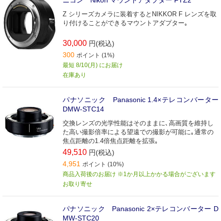
ニコン Nikon マウントアダプター FTZ2
Z シリーズカメラに装着するとNIKKOR F レンズを取
り付けることができるマウントアダプター｡
30,000
円(税込)
300
ポイント (1%)
最短 8/10(月) にお届け
在庫あり
パナソニック Panasonic 1.4×テレコンバーター
DMW-STC14
交換レンズの光学性能はそのままに､高画質を維持し
た高い撮影倍率による望遠での撮影が可能に｡通常の
焦点距離の1.4倍焦点距離を拡張｡
49,510
円(税込)
4,951
ポイント (10%)
商品入荷後のお届け ※1か月以上かかる場合がございます
お取り寄せ
パナソニック Panasonic 2×テレコンバーター D
MW-STC20