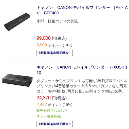
キヤノン CANON モバイルプリンター ［A5～A
4］ BPF400
小型・軽量ボディの実現。
99,000
円(税込)
9,900
ポイント (10%)
有料長期保証(延長)承り中
キヤノン CANON モバイルプリンター PIXUSIP1
10
タブレットからのプリントも可能なWi-Fi搭載モバイル
プリンタ｡A4普通紙カラー:約5.8ipm､L判フチなし写真
カラー:約44秒/枚｡写真に強い染料インク4色と文字に
強い顔料インクの5色インクタンクを搭載｡
24,370
円(税込)
2,437
ポイント (10%)
販売を終了しました
ネット在庫完売
有料長期保証(延長)承り中