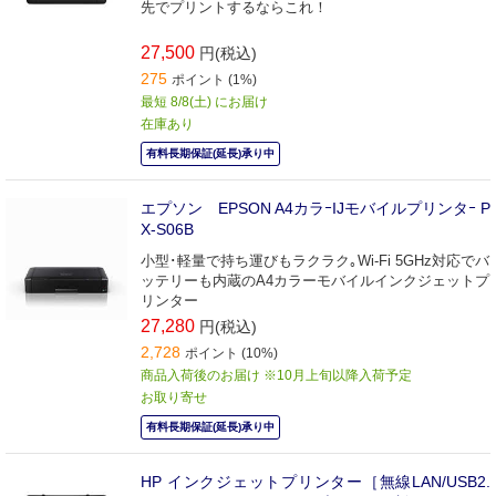
先でプリントするならこれ！
27,500
円(税込)
275
ポイント (1%)
最短 8/8(土) にお届け
在庫あり
有料長期保証(延長)承り中
エプソン EPSON A4カラｰIJモバイルプリンタｰ P
X-S06B
小型･軽量で持ち運びもラクラク｡Wi-Fi 5GHz対応でバ
ッテリーも内蔵のA4カラーモバイルインクジェットプ
リンター
27,280
円(税込)
2,728
ポイント (10%)
商品入荷後のお届け ※10月上旬以降入荷予定
お取り寄せ
有料長期保証(延長)承り中
HP インクジェットプリンター［無線LAN/USB2.