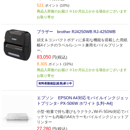
521
ポイント (10%)
商品入荷後のお届け ※1か月以上かかる場合がございます
お取り寄せ
ブラザー brother RJ4250WB RJ-4250WB
頑丈＆コンパクトボディに多彩な機能を搭載した用紙
幅4インチのラベル/レシート兼用モバイルプリンタ
ー。
83,050
円(税込)
8,305
ポイント (10%)
商品入荷後のお届け ※1か月以上かかる場合がございます
お取り寄せ
有料長期保証(延長)承り中
エプソン EPSON A4対応モバイルインクジェッ
トプリンタｰ PX-S06W ホワイト [L判~A4]
小型･軽量で持ち運びもラクラク｡Wi-Fi 5GHz対応でバ
ッテリーも内蔵のA4カラーモバイルインクジェットプ
リンター
27,280
円(税込)