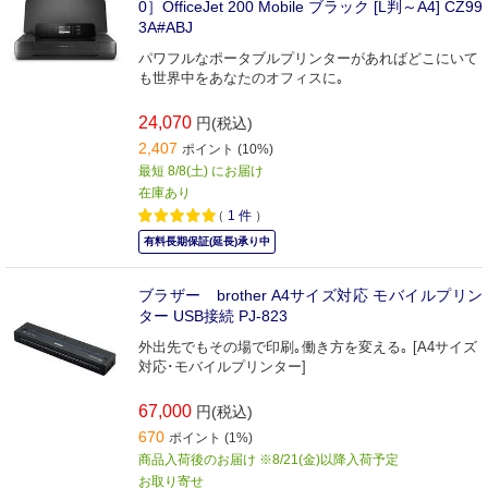
0］OfficeJet 200 Mobile ブラック [L判～A4] CZ99
3A#ABJ
パワフルなポータブルプリンターがあればどこにいて
も世界中をあなたのオフィスに｡
24,070
円(税込)
2,407
ポイント (10%)
最短 8/8(土) にお届け
在庫あり
（
1
件
）
有料長期保証(延長)承り中
ブラザー brother A4サイズ対応 モバイルプリン
ター USB接続 PJ-823
外出先でもその場で印刷｡働き方を変える｡ [A4サイズ
対応･モバイルプリンター]
67,000
円(税込)
670
ポイント (1%)
商品入荷後のお届け ※8/21(金)以降入荷予定
お取り寄せ