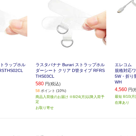
 ストラップホル
ラスタバナナ Burari ストラップホル
エレコム E
STHS02CL
ダーシート クリア D管タイプ RFRS
規格対応ワ
THS03CL
5W・折り畳
WH
580
円(税込)
4,560
円(
58
ポイント (10%)
最短 8/10(
商品入荷後のお届け ※8/24(月)以降入荷予
定
在庫あり
お取り寄せ