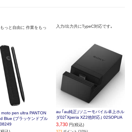
入力/出力共にTypeC対応です｡
もっと自由に 作業をもっ
au ｢au純正｣ソニーモバイル卓上ホル
to pen ultra PANTON
ダ02｢Xperia XZ2他対応｣ 02SOPUA
ened Blue (ブラッケンドブル
08249
3,730
円(税込)
(税込)
373
ポイント (10%)