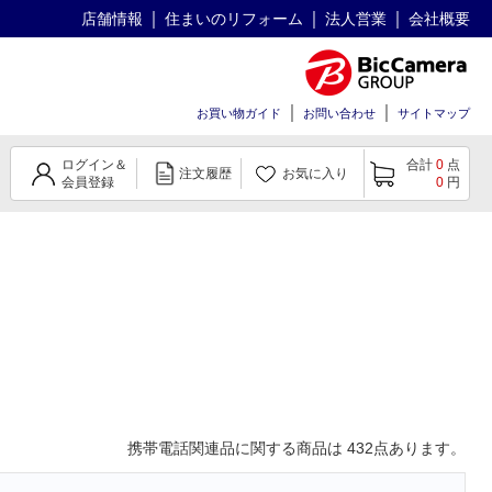
店舗情報
住まいのリフォーム
法人営業
会社概要
お買い物ガイド
お問い合わせ
サイトマップ
ログイン＆
合計
0
点
注文履歴
お気に入り
会員登録
0
円
携帯電話関連品
に関する商品は
432
点あります。