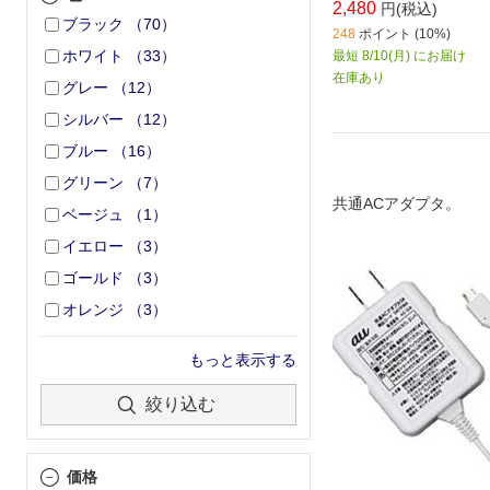
2,480
円(税込)
ブラック
（
70
）
248
ポイント (10%)
ホワイト
（
33
）
最短 8/10(月) にお届け
在庫あり
グレー
（
12
）
シルバー
（
12
）
ブルー
（
16
）
グリーン
（
7
）
共通ACアダプタ。
ベージュ
（
1
）
イエロー
（
3
）
ゴールド
（
3
）
オレンジ
（
3
）
もっと表示する
絞り込む
価格