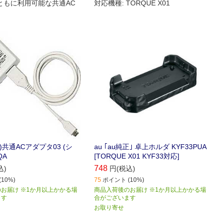
ともに利用可能な共通AC
対応機種: TORQUE X01
正)共通ACアダプタ03 (シ
au ｢au純正｣ 卓上ホルダ KYF33PUA
QA
[TORQUE X01 KYF33対応]
748
込)
円(税込)
10%)
75
ポイント (10%)
お届け ※1か月以上かかる場
商品入荷後のお届け ※1か月以上かかる場
ます
合がございます
お取り寄せ