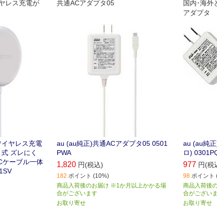
イヤレス充電が
共通ACアダプタ05
国内･海外
アダプタ
 ワイヤレス充電
au (au純正)共通ACアダプタ05 0501
au (au純
ット式 ズレにく
PWA
ロ) 0301P
-Cケーブル一体
1,820
977
円(税込)
円(税
1SV
182
ポイント (10%)
98
ポイント (
商品入荷後のお届け ※1か月以上かかる場
商品入荷後の
合がございます
合がござい
お取り寄せ
お取り寄せ