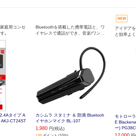
NEW
の家庭用コンセ
Bluetoothを搭載した携帯電話と、ワ
アイデアを
す｡
イヤレスで通話ができ、音楽/ワンセ
と効率よく
グ音声が聴けます。
2.4Aタイプ A
カシムラ スタミナ ＆ 防滴 Bluetooh
モトローラ mo
KJ-CT24ST
イヤホンマイク BL-107
E Black
ー) PG38C
1,980
円(税込)
12,000
円
198
ポイント (10%)