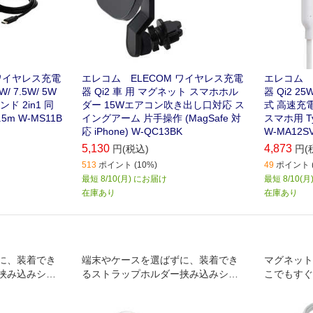
 ワイヤレス充電
エレコム ELECOM ワイヤレス充電
エレコム 
W/ 7.5W/ 5W
器 Qi2 車 用 マグネット スマホホル
器 Qi2 
 2in1 同
ダー 15Wエアコン吹き出し口対応 ス
式 高速充電 Q
m W-MS11B
イングアーム 片手操作 (MagSafe 対
スマホ用 T
応 iPhone) W-QC13BK
W-MA12S
5,130
4,873
円(税込)
円(
513
ポイント (10%)
49
ポイント (
最短 8/10(月) にお届け
最短 8/10(
在庫あり
在庫あり
に、装着でき
端末やケースを選ばずに、装着でき
マグネット
挟み込みシー
るストラップホルダー挟み込みシー
こでもすぐ
ト。