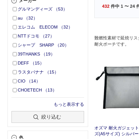
メーカー
432
件中
1
〜
24
グルマンディーズ
（
53
）
au
（
32
）
エレコム ELECOM
（
32
）
NTTドコモ
（
27
）
難燃性素材で延焼リス
耐火ポーチです。
シャープ SHARP
（
20
）
39THANKS
（
19
）
DEFF
（
15
）
ラスタバナナ
（
15
）
CIO
（
14
）
CHOETECH
（
13
）
もっと表示する
絞り込む
オズマ 耐火ガジェット
ズ(A5サイズ) シルバー 
色