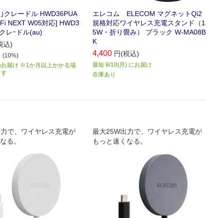
正｣クレードル HWD36PUA
エレコム ELECOM マグネットQi2
i-Fi NEXT W05対応] HWD3
規格対応ワイヤレス充電スタンド（1
5クレｰドル(au)
5W・折り畳み） ブラック W-MA08B
K
税込)
4,400
円(税込)
(10%)
最短 8/10(月) にお届け
お届け ※1か月以上かかる場
ます
在庫あり
出力で、ワイヤレス充電が
最大25W出力で、ワイヤレス充電が
なる。
もっと速くなる。