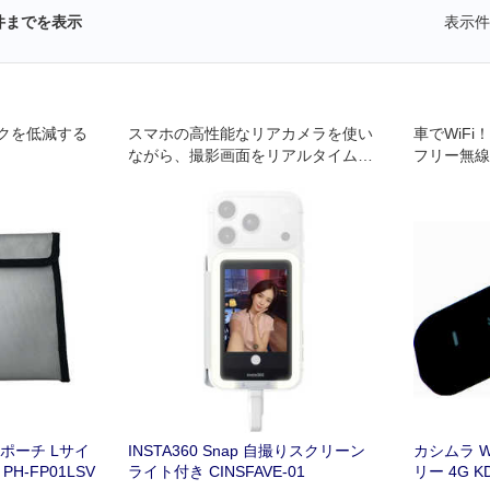
件までを表示
表示件
クを低減する
スマホの高性能なリアカメラを使い
車でWiFi
ながら、撮影画面をリアルタイムで
フリー無線
プレビュー。
ポーチ Lサイ
INSTA360 Snap 自撮りスクリーン
カシムラ WI
PH-FP01LSV
ライト付き CINSFAVE-01
リー 4G K