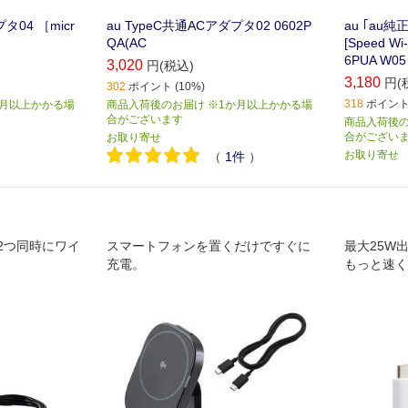
タ04 ［micr
au TypeC共通ACアダプタ02 0602P
au ｢au純
QA(AC
[Speed W
6PUA W0
3,020
円(税込)
3,180
円(
302
ポイント (10%)
318
ポイント 
か月以上かかる場
商品入荷後のお届け ※1か月以上かかる場
合がございます
商品入荷後の
合がござい
お取り寄せ
お取り寄せ
（
1
件
）
2つ同時にワイ
スマートフォンを置くだけですぐに
最大25W
充電。
もっと速く