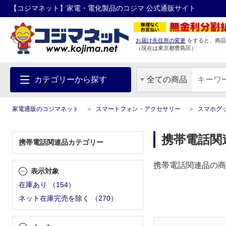
【コジマネット】家電・電化製品のコジマ 公式通販サイト
お届け先住所の変更
をすると、商品
（現在は
東京都
豊島区
）
カテゴリーから探す
全ての商品
家電通販のコジマネット
スマートフォン・アクセサリー
スマホグ
携帯電話関
携帯電話関連品カテゴリー
携帯電話関連品の商
表示対象
在庫あり
（
154
）
ネット在庫完売を除く
（
270
）