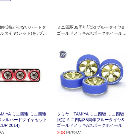
触抵抗が少ないハードタ
ミニ四駆35周年記念!ブルータイヤ&
ルタイヤ(レッド)を､ブラ
ゴールドメッキAスポークホイールの
スポーク大径ライトウェイ
セットです｡
にセット｡
MIYA ミニ四駆 ミニ四駆
タミヤ TAMIYA ミニ四駆 ミニ四駆
バレルハードタイヤセット
限定 ミニ四駆35周年ブルータイヤ&
UP 2014)
ゴールドメッキAスポークホイール
308
込)
円(税込)