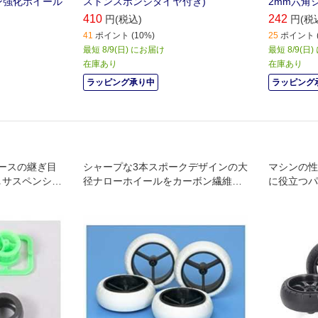
ボン強化ホイール
ストンスポンジタイヤ付き)
2mm六角シ
410
242
円(税込)
円(税
41
ポイント (10%)
25
ポイント (
最短 8/9(日) にお届け
最短 8/9(日
在庫あり
在庫あり
ラッピング承り中
ラッピング
ースの継ぎ目
シャープな3本スポークデザインの大
マシンの性
｡サスペンショ
径ナローホイールをカーボン繊維配
に役立つパ
ースアウトや
合ナイロン樹脂製とした強化タイプ｡