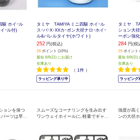
四駆 ホイｰル
タミヤ TAMIYA ミニ四駆 ホイｰル
タミヤ TAM
イｰル付)
スｰパｰX･XXカｰボン大径ナロｰホイｰ
ション大径
ル&バレルタイヤ(ホワイト)
ーボン強化
252
284
円(税込)
円(税
26
ポイント (10%)
29
ポイント (
最短 8/9(日) にお届け
最短 8/9(日
在庫あり
在庫あり
（
1
件
）
ラッピング承り中
ラッピング
ションを保つ
スムーズなコーナリングを生み出す
強度が高く
たパーツは早め
ワンウェイホイールに､軽量でギャッ
ンの大径ホ
ナンスにお使い
プに強いローハイトタイヤを組み合
い幅10m
わせました｡
セットしま