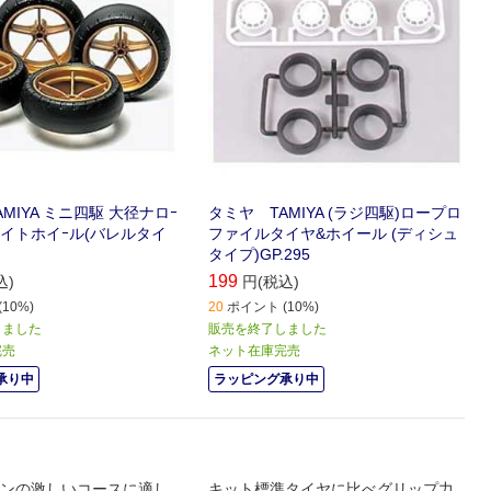
MIYA ミニ四駆 大径ナロｰ
タミヤ TAMIYA (ラジ四駆)ロープロ
イトホイｰル(バレルタイ
ファイルタイヤ&ホイール (ディシュ
タイプ)GP.295
199
込)
円(税込)
10%)
20
ポイント (10%)
しました
販売を終了しました
完売
ネット在庫完売
承り中
ラッピング承り中
ンの激しいコースに適し
キット標準タイヤに比べグリップ力