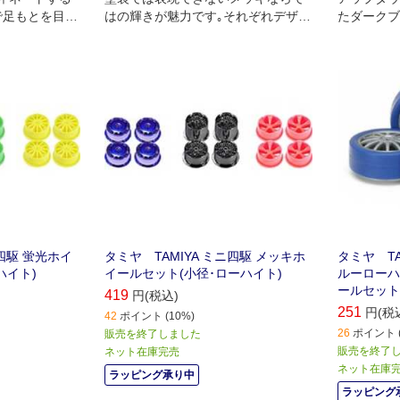
で足もとを目立
はの輝きが魅力です｡それぞれデザイ
たダークブ
やかな蛍光カラ
ンの異なるブルー､スモーク､レッド
を､フィン
の3種のカラーを用意したメッキホイ
ルにセット
ールセットです｡
軽量で､ギ
ーハイトタ
性を高めま
ニ四駆 蛍光ホイ
タミヤ TAMIYA ミニ四駆 メッキホ
タミヤ TA
ハイト)
イールセット(小径･ローハイト)
ルーローハ
ールセット
419
円(税込)
251
円(税
42
ポイント (10%)
26
ポイント (
販売を終了しました
販売を終了
ネット在庫完売
ネット在庫
ラッピング承り中
ラッピング