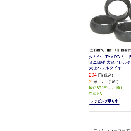
タミヤ TAMIYA ミニ四
ミニ四駆 大径バレルタイ
大径バレルタイヤ
204
円(税込)
21
ポイント (10%)
最短 8/9(日) にお届け
在庫あり
ラッピング承り中
ボディとカラーコーデ