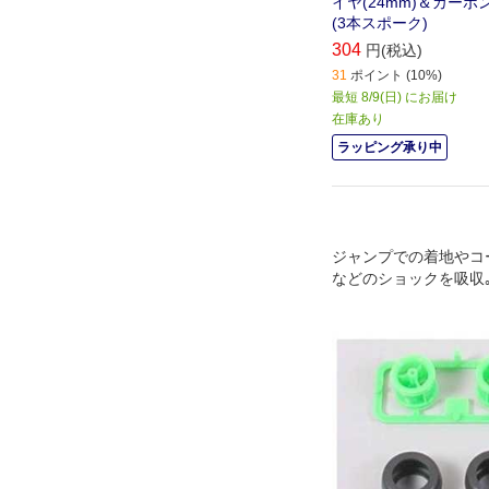
イヤ(24mm)＆カー
(3本スポーク)
304
円(税込)
31
ポイント (10%)
最短 8/9(日) にお届け
在庫あり
ラッピング承り中
ジャンプでの着地やコ
などのショックを吸収
ン効果を生み出してコ
転倒を防ぎます｡