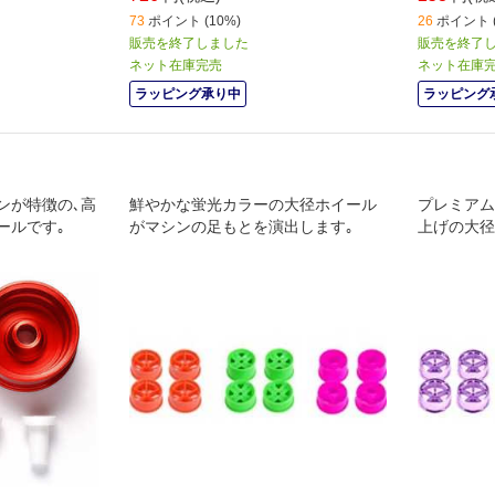
73
ポイント (10%)
26
ポイント (
販売を終了しました
販売を終了
ネット在庫完売
ネット在庫
ラッピング承り中
ラッピング
ンが特徴の､高
鮮やかな蛍光カラーの大径ホイール
プレミアム
ールです｡
がマシンの足もとを演出します｡
上げの大径