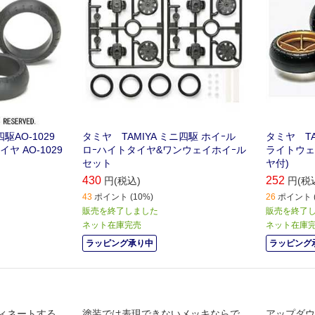
駆AO-1029
タミヤ TAMIYA ミニ四駆 ホイｰル
タミヤ TA
ヤ AO-1029
ロｰハイトタイヤ&ワンウェイホイｰル
ライトウェ
セット
ヤ付)
430
252
円(税込)
円(税
43
ポイント (10%)
26
ポイント (
販売を終了しました
販売を終了
ネット在庫完売
ネット在庫
ラッピング承り中
ラッピング
ィネートする
塗装では表現できないメッキならで
アップダウ