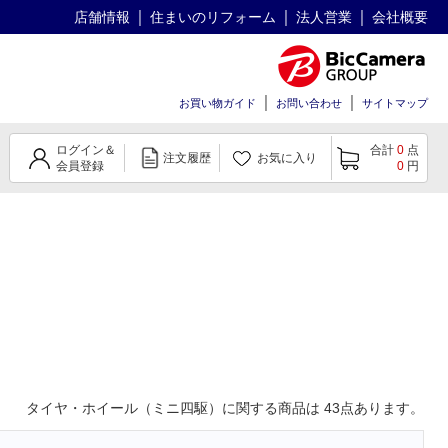
店舗情報
住まいのリフォーム
法人営業
会社概要
お買い物ガイド
お問い合わせ
サイトマップ
ログイン＆
合計
0
点
注文履歴
お気に入り
会員登録
0
円
タイヤ・ホイール（ミニ四駆）
に関する商品は
43
点あります。