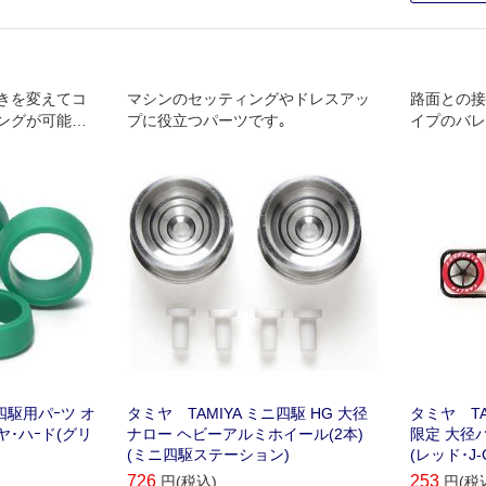
きを変えてコ
マシンのセッティングやドレスアッ
路面との接
ングが可能な
プに役立つパーツです｡
イプのバレ
イヤ!
ックの5本
トホイール
四駆用パｰツ オ
タミヤ TAMIYA ミニ四駆 HG 大径
タミヤ TA
･ハｰド(グリ
ナロー ヘビーアルミホイール(2本)
限定 大径
(ミニ四駆ステーション)
(レッド･J-C
726
253
円(税込)
円(税