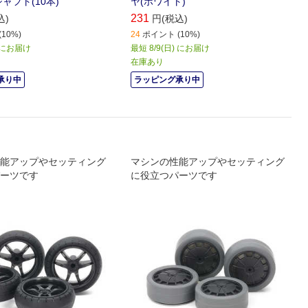
ャフト(10本)
ヤ(ホワイト)
231
込)
円(税込)
10%)
24
ポイント (10%)
) にお届け
最短 8/9(日) にお届け
在庫あり
承り中
ラッピング承り中
能アップやセッティング
マシンの性能アップやセッティング
ーツです
に役立つパーツです