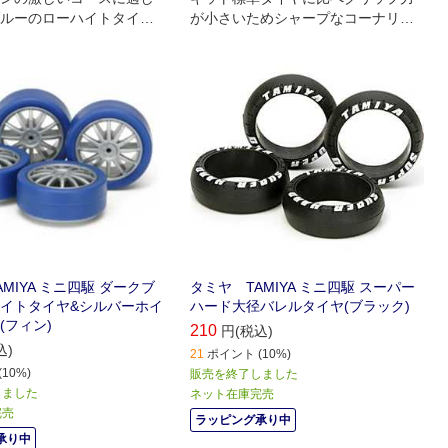
ルーのローハイトタイヤ
が小さいためシャープなコーナリン
デザインのシルバーホイー
グが可能､またジャンプ後の着地で跳
｡ノーマルタイヤに比べて
ねにくいのも特徴です
ャップなどで跳ねにくいロ
イヤがマシンの走行安定
す｡
MIYA ミニ四駆 ダークブ
タミヤ TAMIYA ミニ四駆 スーパー
イトタイヤ&シルバーホイ
ハード大径バレルタイヤ(ブラック)
(フィン)
210
円(税込)
込)
21
ポイント (10%)
10%)
販売を終了しました
しました
ネット在庫完売
完売
ラッピング承り中
承り中