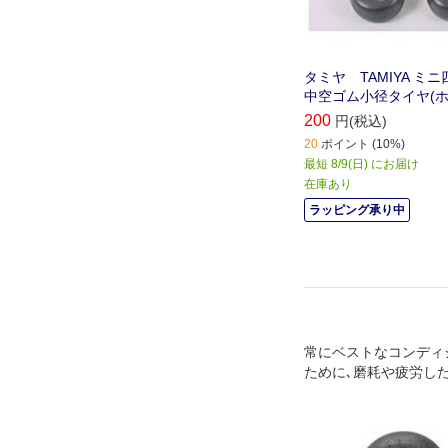
タミヤ TAMIYA ミニ
中空ゴム小径タイヤ(ホ
200
円(税込)
20
ポイント (10%)
最短 8/9(日) にお届け
在庫あり
ラッピング承り中
常にベストなコンディ
ために､磨耗や疲労し
に交換｡修理やメンテ
ください｡