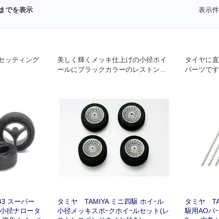
までを表示
表示件
セッティング
美しく輝くメッキ仕上げの小径ホイ
タイヤに直
ールにブラックカラーのレストンス
パーツです
ポンジタイヤをセット｡
543 スーパー
タミヤ TAMIYA ミニ四駆 ホイｰル
タミヤ TA
ド小径ナロータ
小径メッキスポｰクホイｰルセット(レ
駆用AOパｰツ