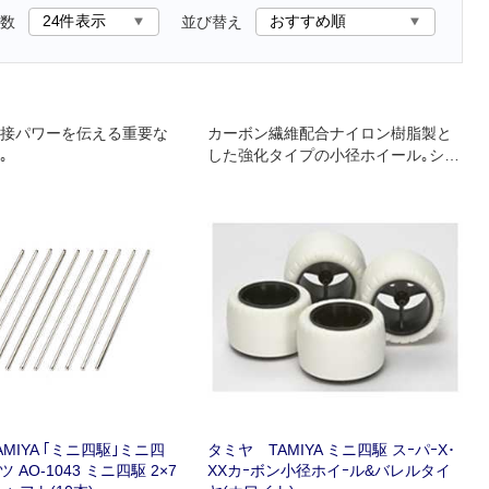
数
並び替え
接パワーを伝える重要な
カーボン繊維配合ナイロン樹脂製と
｡
した強化タイプの小径ホイール｡シャ
ープな3本スポークデザインも魅力で
す｡
MIYA ｢ミニ四駆｣ミニ四
タミヤ TAMIYA ミニ四駆 スｰパｰX･
 AO-1043 ミニ四駆 2×7
XXカｰボン小径ホイｰル&バレルタイ