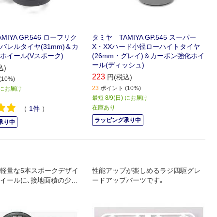
IYA GP.546 ローフリク
タミヤ TAMIYA GP.545 スーパー
バレルタイヤ(31mm)＆カ
X・XXハード小径ローハイトタイヤ
ホイール(Vスポーク)
(26mm・グレイ)＆カーボン強化ホイ
ール(ディッシュ)
込)
223
円(税込)
10%)
23
ポイント (10%)
) にお届け
最短 8/9(日) にお届け
在庫あり
（
1
件
）
ラッピング承り中
承り中
軽量な5本スポークデザイ
性能アップが楽しめるラジ四駆グレ
イールに､接地面積の少な
ードアップパーツです｡
mのバレル(たる形)タイヤを
した｡