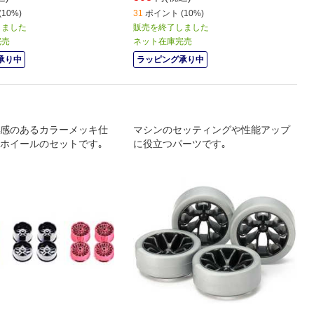
10%)
31
ポイント (10%)
しました
販売を終了しました
完売
ネット在庫完売
承り中
ラッピング承り中
感のあるカラーメッキ仕
マシンのセッティングや性能アップ
ホイールのセットです｡
に役立つパーツです｡