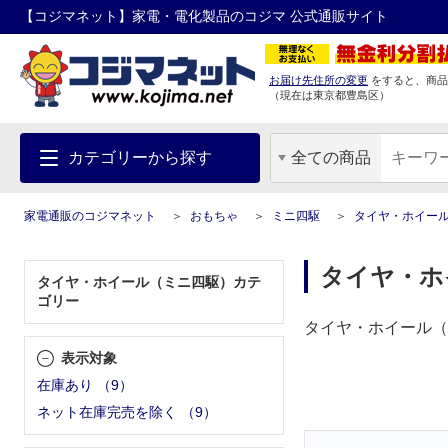
【コジマネット】家電・電化製品のコジマ 公式通販サイト
お届け先住所の変更
をすると、商品
（現在は
東京都
豊島区
）
カテゴリーから探す
全ての商品
家電通販のコジマネット
おもちゃ
ミニ四駆
タイヤ・ホイー
タイヤ・ホ
タイヤ・ホイール（ミニ四駆）カテ
ゴリー
タイヤ・ホイール（
表示対象
在庫あり
（
9
）
ネット在庫完売を除く
（
9
）