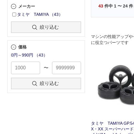
43
件中
1
〜
24
件
メーカー
タミヤ TAMIYA
（
43
）
絞り込む
マシンの性能アップや
に役立つパーツです
価格
0円～990円
（
43
）
〜
絞り込む
タミヤ TAMIYA GP.
X・XX スーパーハー