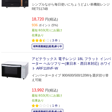
シンプルながら毎日使いにちょうどよい単機能レンジ
RETS174B
18,720
円(税込)
936
ポイント (5%)
最短 8/10(月) にお届け
在庫あり
（
3
件
）
有料長期保証(延長)承り中
アビテラックス 電子レンジ 18L フラット インバ
ーター ヘルツフリー(東日本・西日本対応) ホワイ
ト ARF118VF-W
インバータータイプ 900/600/500/120Wを選択切り替
え可能
13,992
円(税込)
最短 8/10(月) にお届け
在庫あり
（
1
件
）
有料長期保証(延長)承り中