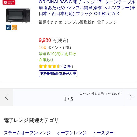
ORIGINALBASIC 電子レンジ 17L ターンテーブル
最適あたため シンプル簡単操作 ヘルツフリー(東
日本・西日本対応) ブラック OB-R17TA-K
最適あたため シンプル簡単操作 電子レンジ
9,980
円(税込)
100
ポイント (1%)
最短 8/10(月) にお届け
在庫あり
（
2
件
）
有料長期保証(延長)承り中
前のページへ
1
〜
24
件を表示 （全
119
件）
1
/
5
電子レンジ 関連カテゴリ
スチームオーブンレンジ
オーブンレンジ
トースター