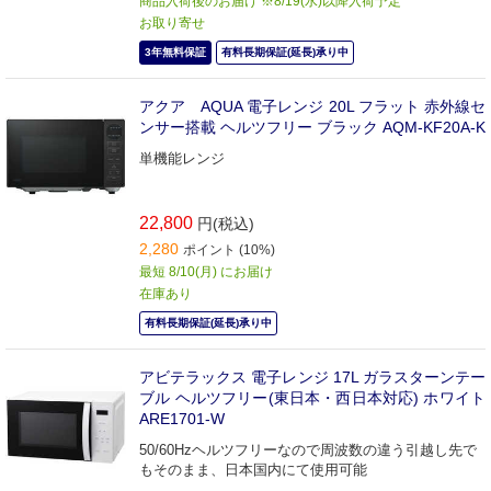
商品入荷後のお届け ※8/19(水)以降入荷予定
お取り寄せ
3年無料保証
有料長期保証(延長)承り中
アクア AQUA 電子レンジ 20L フラット 赤外線セ
ンサー搭載 ヘルツフリー ブラック AQM-KF20A-K
単機能レンジ
22,800
円(税込)
2,280
ポイント (10%)
最短 8/10(月) にお届け
在庫あり
有料長期保証(延長)承り中
アビテラックス 電子レンジ 17L ガラスターンテー
ブル ヘルツフリー(東日本・西日本対応) ホワイト
ARE1701-W
50/60Hzヘルツフリーなので周波数の違う引越し先で
もそのまま、日本国内にて使用可能