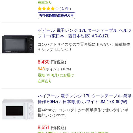
在庫あり
（
1
件
）
有料長期保証(延長)承り中
ゼピール 電子レンジ 17L ターンテーブル ヘルツ
フリー(東日本・西日本対応) AR-G17L
コンパクトサイズなので置き場に困らない！簡単操作
のシンプルレンジ！
8,430
円(税込)
843
ポイント (10%)
最短 8/10(月) にお届け
在庫あり
ハイアール 電子レンジ 17L ターンテーブル 簡単
操作 60Hz(西日本専用) ホワイト JM-17K-60(W)
幅44cmで、コンパクトかつ簡単操作で使いやすい単
機能レンジです。
8,651
円(税込)