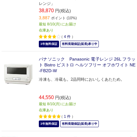
レンジ」
38,870
円(税込)
3,887
ポイント (10%)
最短 8/10(月) にお届け
在庫あり
（
4
件
）
3年無料保証
有料長期保証(延長)承り中
パナソニック Panasonic 電子レンジ 26L フラッ
ト Bistro ビストロ ヘルツフリー オフホワイト NE
-FB2D-W
冷凍も、冷蔵も。2品同時においしくあたため。
44,550
円(税込)
最短 8/10(月) にお届け
在庫あり
（
1
件
）
3年無料保証
有料長期保証(延長)承り中