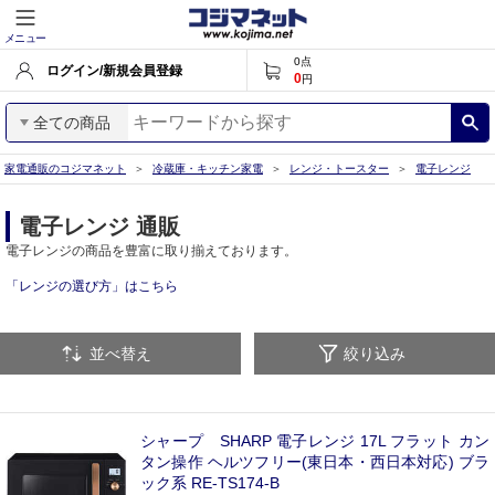
メニュー
0
点
ログイン/新規会員登録
0
円
全ての商品
家電通販のコジマネット
冷蔵庫・キッチン家電
レンジ・トースター
電子レンジ
電子レンジ 通販
電子レンジの商品を豊富に取り揃えております。
「レンジの選び方」はこちら
並べ替え
絞り込み
シャープ SHARP 電子レンジ 17L フラット カン
タン操作 ヘルツフリー(東日本・西日本対応) ブラ
ック系 RE-TS174-B