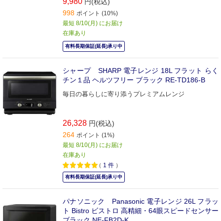
9,980
円(税込)
998
ポイント (10%)
最短 8/10(月) にお届け
在庫あり
有料長期保証(延長)承り中
シャープ SHARP 電子レンジ 18L フラット らく
チン１品 ヘルツフリー ブラック RE-TD186-B
毎日の暮らしに寄り添うプレミアムレンジ
26,328
円(税込)
264
ポイント (1%)
最短 8/10(月) にお届け
在庫あり
（
1
件
）
有料長期保証(延長)承り中
パナソニック Panasonic 電子レンジ 26L フラッ
ト Bistro ビストロ 高精細・64眼スピードセンサー
ブラック NE-FB2D-K