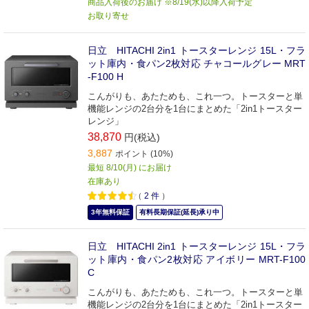
商品入荷後のお届け ※8/19(水)以降入荷予定
お取り寄せ
日立 HITACHI 2in1 トースターレンジ 15L・フラ
ット庫内・食パン2枚対応 チャコールグレー MRT
-F100 H
こんがりも、あたためも、これ一つ。トースターと単
機能レンジの2台分を1台にまとめた「2in1トースター
レンジ」
38,870
円(税込)
3,887
ポイント (10%)
最短 8/10(月) にお届け
在庫あり
（
2
件
）
3年無料保証
有料長期保証(延長)承り中
日立 HITACHI 2in1 トースターレンジ 15L・フラ
ット庫内・食パン2枚対応 アイボリー MRT-F100
C
こんがりも、あたためも、これ一つ。トースターと単
機能レンジの2台分を1台にまとめた「2in1トースター